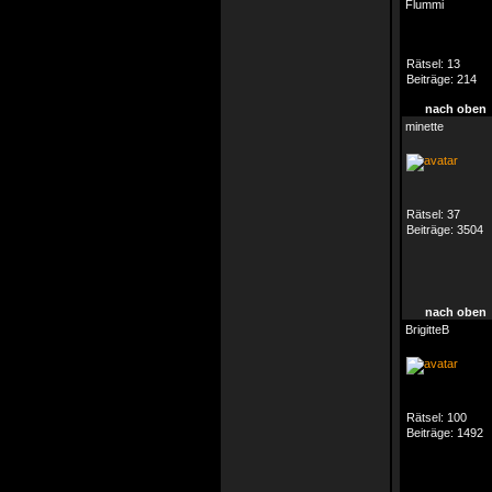
Flummi
Rätsel:
13
Beiträge:
214
nach oben
minette
Rätsel:
37
Beiträge:
3504
nach oben
BrigitteB
Rätsel:
100
Beiträge:
1492