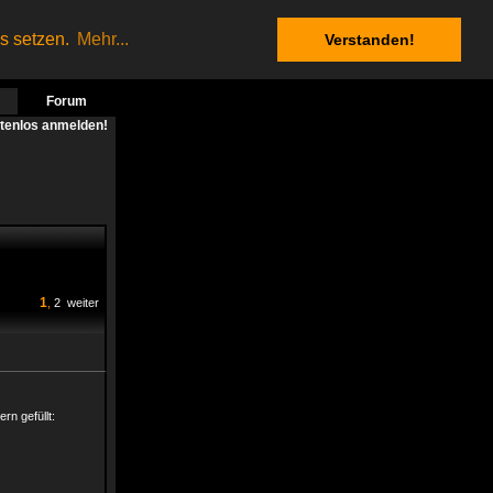
es setzen.
Mehr...
Verstanden!
Forum
stenlos anmelden!
1
,
2
weiter
rn gefüllt: