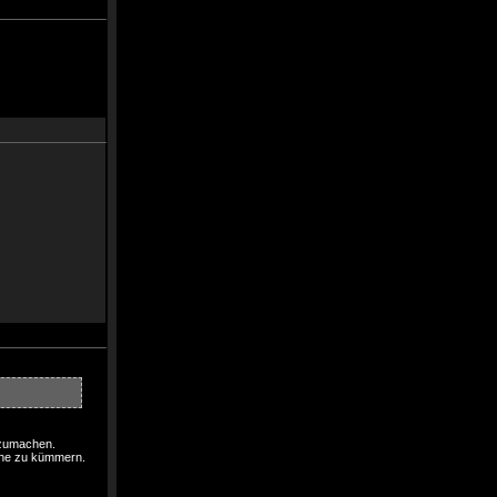
rzumachen.
sche zu kümmern.