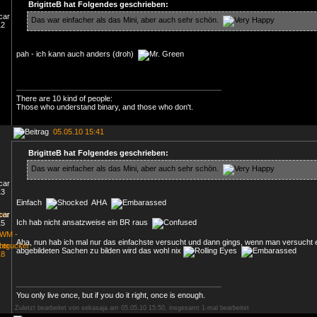
BrigitteB hat Folgendes geschrieben:
Das war einfacher als das Mini, aber auch sehr schön.
pah - ich kann auch anders (droh)
There are 10 kind of people:
Those who understand binary, and those who don't.
05.05.10 15:41
BrigitteB hat Folgendes geschrieben:
Das war einfacher als das Mini, aber auch sehr schön.
Einfach
AHA
Ich hab nicht ansatzweise ein BR raus
Aha, nun hab ich mal nur das einfachste versucht und dann gings, wenn man versucht e
abgebildeten Sachen zu bilden wird das wohl nix
You only live once, but if you do it right, once is enough.
Zuletzt bearbeitet von sekasaja am 05.05.10 15:50, insgesamt 1-mal bearbeitet