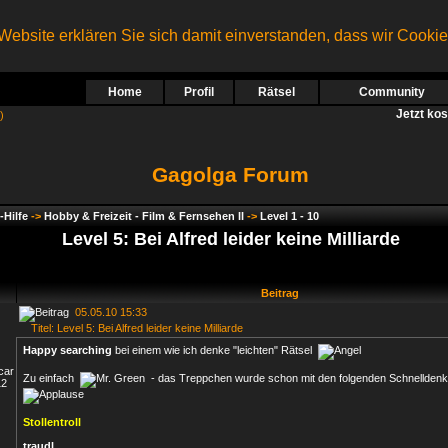
ebsite erklären Sie sich damit einverstanden, dass wir Cooki
Home
Profil
Rätsel
Community
Jetzt ko
)
Gagolga Forum
-Hilfe
->
Hobby & Freizeit - Film & Fernsehen II
->
Level 1 - 10
Level 5: Bei Alfred leider keine Milliarde
Beitrag
05.05.10 15:33
Titel: Level 5: Bei Alfred leider keine Milliarde
Happy searching
bei einem wie ich denke "leichten" Rätsel
Zu einfach
- das Treppchen wurde schon mit den folgenden Schnelldenke
Stollentroll
traudl