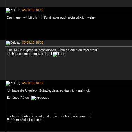
05.05.10 18:19
Das hatten wir kürzlich. Hilft mir aber auch nicht wirklich weiter.
05.05.10 18:38
Das lila Zeug gibt's in Plastikdosen, Kinder stehen da total drauf
Ich hänge immer noch an der Ü
05.05.10 18:44
Ich habe die U geliebt! Schade, dass es das nicht mehr gibt
Schönes Rätsel
Lache nicht über jemanden, der einen Schritt zurückmacht.
Er könnte Anlauf nehmen.