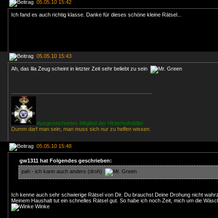
05.05.10 15:42
Ich fand es auch richtig klasse. Danke für dieses schöne kleine Rätsel...
05.05.10 15:43
Ah, das lila Zeug scheint in letzter Zeit sehr beliebt zu sein
Ausgezeichnetes Mitglied der Hinterhofriddler
Dumm darf man sein, man muss sich nur zu helfen wissen.
05.05.10 15:48
gw1311 hat Folgendes geschrieben:
pah - ich kann auch anders (droh)
Ich kenne auch sehr schwierige Rätsel von Dir. Du brauchst Deine Drohung nicht wah
Meinem Haushalt tut ein schnelles Rätsel gut. So habe ich noch Zeit, mich um die Wä