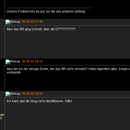
Unsere Freiheit hört da auf, wo die des anderen anfängt.
05.05.10 17:46
Also das BR ging schnell, aber die Ü??????????
05.05.10 18:13
Also bin ich der einzige Doofe, der das BR nicht versteht? Habe eigentlich alles, kriege 
verbastelt.
05.05.10 18:14
Ich kann das lila Zeug nicht identifizieren. Hilfe!