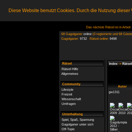
Diese Website benutzt Cookies. Durch die Nutzung dieser W
Das nächste Rätsel ist in Arbeit
68 Gagolganer
online
(0 registrierte und 68 Gäste
Gagolganer:
9732
Rätsel online:
9498
Rätsel
Index
->
Rätsel
Rätsel-Hilfe
Allgemeines
Community
Autor
Lifestyle
gw1311
Freizeit
Wissenschaft
Umfragen
Unterhaltung
Spiel, Spaß, Spannung
Gagolganer unter sich
Off-Topic