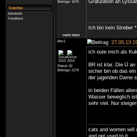
Gratulation an Lyssa
Beiträge:
1676
Gagolga
Admininfo
Feedback
Ich bin kein Streber *
nach oben
Alex1
27.05.13 1
ich oute mich als Kuk
BR ist klar. Die Ü an
Rätsel:
92
sicher bin ob das ein
Beiträge:
2276
der jagenden Dame s
in beiden Fällen aller
Wasser beweglich ist
sehr viel. Nur steigern
cats and women will 
and get used to it