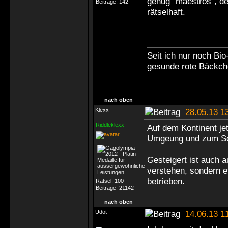
genug "maestros", de
Beiträge:
142
rätselhaft.
Seit ich nur noch Bio
gesunde rote Bäckc
nach oben
Klexx
28.05.13 1
Riddleklexx
Auf dem Kontinent jet
Umgeung und zum Sch
Gesteigert ist auch a
verstehen, sondern e
betrieben.
Rätsel:
100
Beiträge:
21142
nach oben
Udot
14.06.13 1