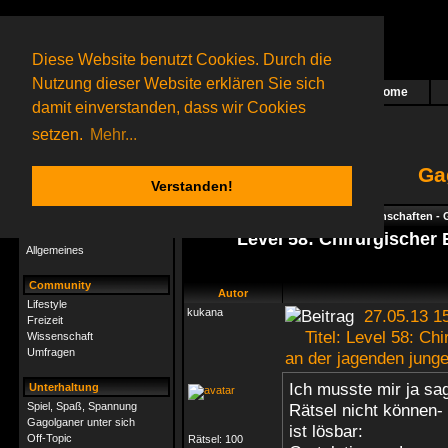
Diese Website benutzt Cookies. Durch die
Nutzung dieser Website erklären Sie sich
Home
Das nächste Rätsel ist in Arbeit
damit einverstanden, dass wir Cookies
25 Gagolganer
online
(0 registrierte und 25 Gäste)
Gagolganer:
9732
Rätsel online:
9498
setzen.
Mehr...
Ga
Verstanden!
Rätsel
Index
->
Rätsel-Hilfe
->
Geisteswissenschaften - G
Rätsel-Hilfe
Level 58: Chirurgischer 
Allgemeines
Community
Autor
Lifestyle
kukana
27.05.13 1
Freizeit
Titel: Level 58: Chir
Wissenschaft
Umfragen
an der jagenden jung
Ich musste mir ja sag
Unterhaltung
Spiel, Spaß, Spannung
Rätsel nicht können-
Gagolganer unter sich
ist lösbar:
Off-Topic
Rätsel:
100