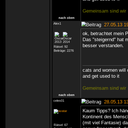
Gemeinsam sind wir 
nach oben
Alex1
27.05.13 1
ok, betrachtet mein 
Das "steigernd" hat m
besser verstanden.
Rätsel:
92
Beiträge:
2276
cats and women will 
and get used to it
Gemeinsam sind wir 
nach oben
celes01
28.05.13 1
Kaum Tipps? Ich häng
Kontinent des Mensch
(mit viel Fantasie) 
Rätsel:
67