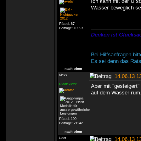
Ich kann mit der U so
Wasser beweglich se
Rätsel:
67
Beiträge:
10553
Denken ist Glücksac
Bei Hilfsanfragen bi
Es sei denn das Rätse
nach oben
Klexx
14.06.13 1
Riddleklexx
Aber mit "gesteigert
auf dem Wasser rum
Rätsel:
100
Beiträge:
21142
nach oben
Udot
14.06.13 1