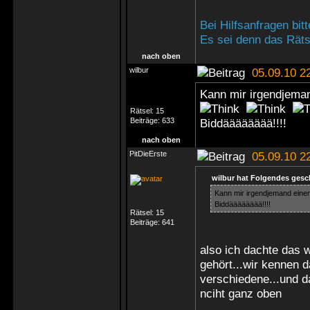
Bei Hilfsanfragen bi
Es sei denn das Rätse
nach oben
wilbur
05.09.10 2
Kann mir irgendjema
Rätsel:
15
Beiträge:
633
Biddääääääää!!!!
nach oben
PitDieErste
05.09.10 2
wilbur hat Folgendes gesc
Kann mir irgendjemand ein
Biddääääääää!!!!
Rätsel:
15
Beiträge:
641
also ich dachte das w
gehört...wir kennen d
verschiedene...und da
nciht ganz oben