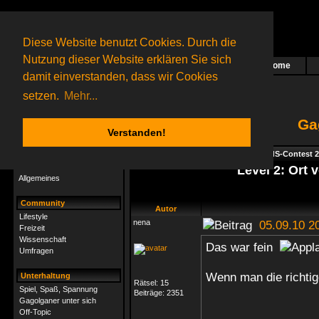
Diese Website benutzt Cookies. Durch die
Nutzung dieser Website erklären Sie sich
Home
Das nächste Rätsel ist in Arbeit
damit einverstanden, dass wir Cookies
46 Gagolganer
online
(0 registrierte und 46 Gäste)
Gagolganer:
9732
Rätsel online:
9498
setzen.
Mehr...
Ga
Verstanden!
Rätsel
Index
->
Rätsel-Hilfe
->
Specials - GsdS-Contest 
Rätsel-Hilfe
Level 2: Ort
Allgemeines
Community
Autor
Lifestyle
nena
05.09.10 2
Freizeit
Wissenschaft
Das war fein
Umfragen
Wenn man die richti
Unterhaltung
Rätsel:
15
Spiel, Spaß, Spannung
Beiträge:
2351
Gagolganer unter sich
Off-Topic