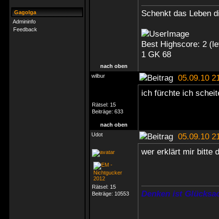
Schenkt das Leben di
Gagolga
Admininfo
Feedback
Best Highscore: 2 (
1 GK 68
nach oben
wilbur
05.09.10 2
ich fürchte ich sche
Rätsel:
15
Beiträge:
633
nach oben
Udot
05.09.10 2
wer erklärt mir bitte 
Rätsel:
15
Denken ist Glücksac
Beiträge:
10553