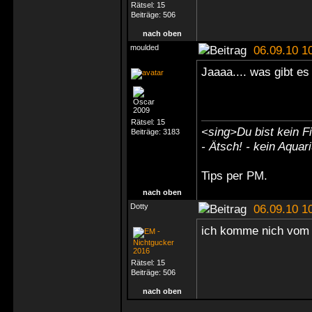
Rätsel:
15
Beiträge:
506
nach oben
moulded
06.09.10 1
Jaaaa.... was gibt e
Rätsel:
15
<sing>Du bist kein Fi
Beiträge:
3183
- Ätsch! - kein Aquar
Tips
per PM
.
nach oben
Dotty
06.09.10 1
ich komme nich vo
Rätsel:
15
Beiträge:
506
nach oben