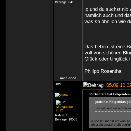
Beiträge:
641
jo und du suchst nix w
nämlich auch und das
was so ähnlich wie d
Das Leben ist eine B
voll von schönen Bl
Glück oder Unglück i
Philipp Rosenthal
nach oben
Udot
05.09.10 2
PitDieErste hat Folgendes
jocki hat Folgendes ge
es gab mal ein lied mit di
Rätsel:
15
Beiträge:
10553
jo und du suchst nix was so ä
ich ja die bessere Lösung*g