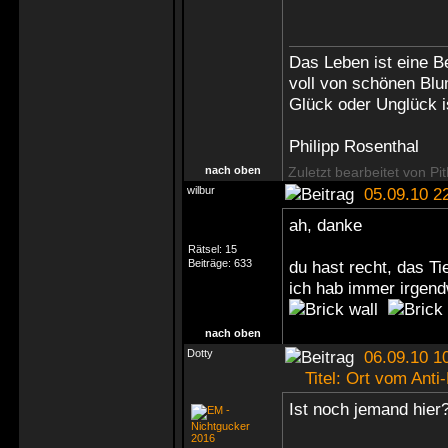
Das Leben ist eine B
voll von schönen Bl
Glück oder Unglück i
Philipp Rosenthal
nach oben
Zuletzt bearbeitet von Pi
wilbur
05.09.10 2
ah, danke
Rätsel:
15
Beiträge:
633
du hast recht, das Ti
ich hab immer irgend
nach oben
Dotty
06.09.10 1
Titel: Ort vom Ant
Ist noch jemand hier