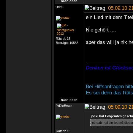
nach oben
Udot
05.09.10 2
ein Lied mit dem Tite
Nie gehört ....
Rätsel:
15
aber das will ja nix h
Beiträge:
10553
Denken ist Glücksac
Bei Hilfsanfragen bi
Es sei denn das Rätse
nach oben
PitDieErste
05.09.10 2
jocki hat Folgendes gesch
es gab mal ein lied mit diesem 
Rätsel:
15