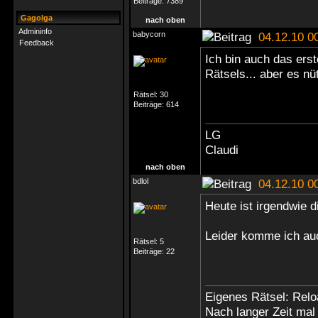
Beiträge:
7389
Gagolga
nach oben
Admininfo
babycorn
04.12.10 0
Feedback
Ich bin auch das ers
Rätsels... aber es nü
Rätsel:
30
Beiträge:
614
LG
Claudi
nach oben
bdlol
04.12.10 0
Heute ist irgendwie d
Leider komme ich auc
Rätsel:
5
Beiträge:
22
Eigenes Rätsel: Relo
Nach langer Zeit mal