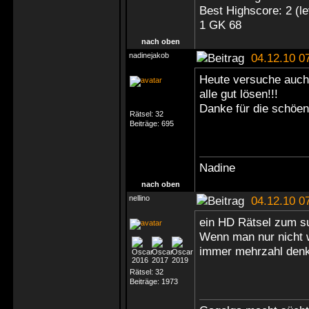
Best Highscore: 2 (
1 GK 68
nach oben
nadinejakob
04.12.10 0
Heute versuche auch m
alle gut lösen!!!
Danke für die schöene
Rätsel:
32
Beiträge:
695
Nadine
nach oben
nellino
04.12.10 0
ein HD Rätsel zum su
Wenn man nur nicht w
immer mehrzahl denkt
Rätsel:
32
Beiträge:
1973