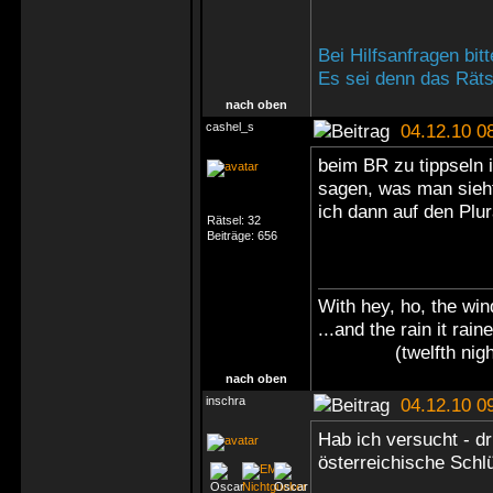
Bei Hilfsanfragen bi
Es sei denn das Rätse
nach oben
cashel_s
04.12.10 0
beim BR zu tippseln i
sagen, was man sieht,
ich dann auf den Plur
Rätsel:
32
Beiträge:
656
With hey, ho, the win
...and the rain it rain
(twelfth nigh
nach oben
inschra
04.12.10 0
Hab ich versucht - d
österreichische Sch