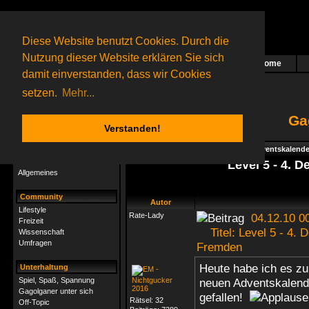
Diese Website benutzt Cookies. Durch die
Nutzung dieser Website erklären Sie sich
Home
Das nächste Rätsel ist in Arbeit
damit einverstanden, dass wir Cookies
13 Gagolganer
online
(0 registrierte und 13 Gäste)
Gagolganer:
9732
Rätsel online:
9498
setzen.
Mehr...
Ga
Verstanden!
Rätsel
Index
->
Rätsel-Hilfe
->
Specials - Adventskalende
Rätsel-Hilfe
Level 5 - 4. 
Allgemeines
Community
Autor
Lifestyle
Rate-Lady
04.12.10 0
Freizeit
Titel: Level 5 - 4. 
Wissenschaft
Umfragen
Fremden
Heute habe ich es zu
Unterhaltung
Spiel, Spaß, Spannung
neuen Adventskalende
Gagolganer unter sich
gefallen!
Rätsel:
32
Off-Topic