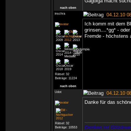
Gagolga macht süchti
nach oben
inschra
04.12.10 0
Ich komm mit dem BR 
grinsen....*gg* - oder
Fremde - höchstens 
Rätsel:
32
Beiträge:
11224
nach oben
Udot
04.12.10 0
Danke für das schöne
Rätsel:
32
Denken ist Glücksac
Beiträge:
10553