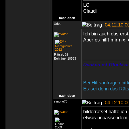
LG
Claudi
nach oben
Udot
04.12.10 0
Ich bin auch das ers
Aber es hilft mir nix.
Rätsel:
32
Beiträge:
10553
Denken ist Glücksac
Bei Hilfsanfragen bi
Es sei denn das Rätse
nach oben
simone73
04.12.10 0
bilderrätsel hätte ic
etwas unpassendem f