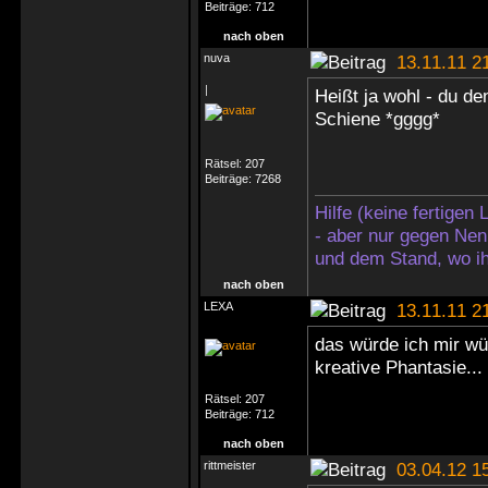
Beiträge:
712
nach oben
nuva
13.11.11 2
|
Heißt ja wohl - du d
Schiene *gggg*
Rätsel:
207
Beiträge:
7268
Hilfe (keine fertigen
- aber nur gegen Nen
und dem Stand, wo ih
nach oben
LEXA
13.11.11 2
das würde ich mir wün
kreative Phantasie...
Rätsel:
207
Beiträge:
712
nach oben
rittmeister
03.04.12 1