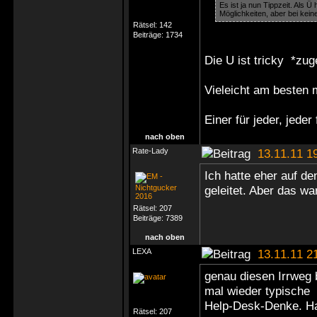
Es ist ja nun Tippzeit. Als Ü
Möglichkeiten, aber bei keine
Rätsel:
142
Beiträge:
1734
Die U ist tricky *zu
Vieleicht am besten 
Einer für jeder, jeder 
nach oben
Rate-Lady
13.11.11 1
Ich hatte eher auf de
geleitet. Aber das war
Rätsel:
207
Beiträge:
7389
nach oben
LEXA
13.11.11 2
genau diesen Irrweg 
mal wieder typische
Help-Desk-Denke. Hab
Rätsel:
207