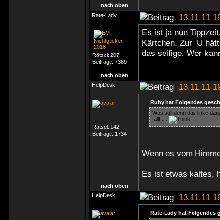
nach oben
Rate-Lady
13.11.11 1
Es ist ja nun Tippzei
Kärtchen. Zur U hätte
das seifige. Wer kan
Rätsel:
207
Beiträge:
7389
nach oben
HelpDesk
13.11.11 1
Ruby hat Folgendes gesch
Was soll denn das linke dar
fällt.....
Rätsel:
142
Beiträge:
1734
Wenn es vom Himmel 
Es ist etwas kaltes,
nach oben
HelpDesk
13.11.11 1
Rate-Lady hat Folgendes 