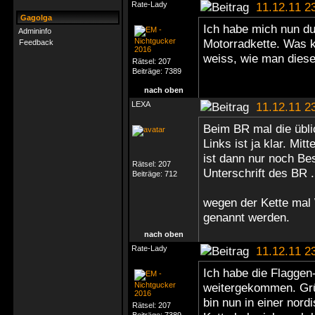
Rate-Lady
11.12.11 2
Gagolga
Ich habe mich nun du
Admininfo
Motorradkette. Was 
Feedback
weiss, wie man diese
Rätsel:
207
Beiträge:
7389
nach oben
LEXA
11.12.11 2
Beim BR mal die übl
Links ist ja klar. Mit
ist dann nur noch Bes
Rätsel:
207
Unterschrift des BR ..
Beiträge:
712
wegen der Kette mal 
genannt werden.
nach oben
Rate-Lady
11.12.11 2
Ich habe die Flaggen-
weitergekommen. Grü
bin nun in einer nord
Rätsel:
207