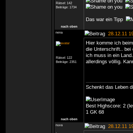
Rätsel:
142
Beiträge:
1734
Das war ein Tipp
nach oben
nena
28.12.11 1
Hier komme ich beim 
die Unterschrift.. bei
ich muss in ein Land.
Rätsel:
122
allerdings völlig. K
Beiträge:
2351
Schenkt das Leben di
Best Highscore: 2 (
1 GK 68
nach oben
nuva
28.12.11 1