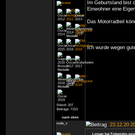
Im Geburtsland bist d
Einwohner eine Eigen
Das Motorradteil kö
Ich wurde wegen gute
Rätsel:
207
Beiträge:
7153
nach oben
melle_s
23.12.20 2
Lyssan hat Folgendes ges