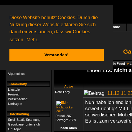
Diese Website benutzt Cookies. Durch die
Nutzung dieser Website erklären Sie sich
Home
Das nächste Rätsel ist in Arbeit
damit einverstanden, dass wir Cookies
23 Gagolganer
online
(0 registrierte und 23 Gäste)
Gagolganer:
9732
Rätsel online:
9498
setzen.
Mehr...
Ga
Verstanden!
Rätsel
Index
->
Rätsel-Hilfe
->
Gagolga - Brain Food
->
L
Rätsel-Hilfe
Level 113: Nicht 
Allgemeines
Community
Autor
Lifestyle
Rate-Lady
11.12.11 2
Freizeit
Wissenschaft
Nun habe ich endlich
Umfragen
soweit richtig? Mit L
schwedischen Möbelha
Unterhaltung
Rätsel:
207
Spiel, Spaß, Spannung
Es ist zum verzweife
Beiträge:
7389
Gagolganer unter sich
nach oben
Off-Topic