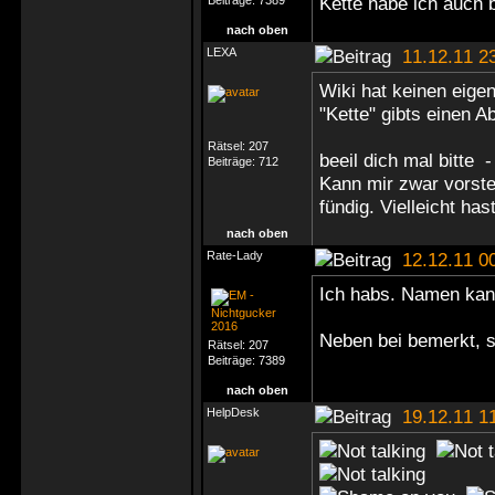
Kette habe ich auch b
Beiträge:
7389
nach oben
LEXA
11.12.11 2
Wiki hat keinen eigen
"Kette" gibts einen A
Rätsel:
207
beeil dich mal bitte -
Beiträge:
712
Kann mir zwar vorstel
fündig. Vielleicht has
nach oben
Rate-Lady
12.12.11 0
Ich habs. Namen ka
Neben bei bemerkt, s
Rätsel:
207
Beiträge:
7389
nach oben
HelpDesk
19.12.11 1