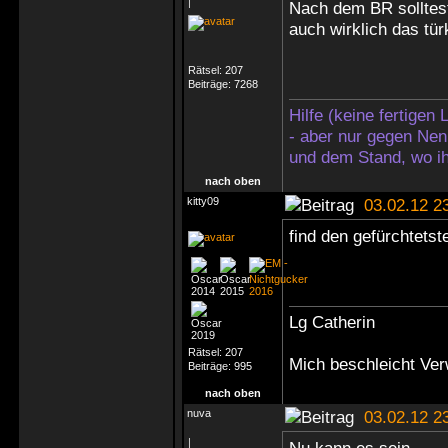
|
Nach dem BR solltest
auch wirklich das tü
Rätsel:
207
Beiträge:
7268
Hilfe (keine fertigen
- aber nur gegen Nen
und dem Stand, wo ih
nach oben
kitty09
03.02.12 2
find den gefürchtetst
Lg Catherin
Rätsel:
207
Mich beschleicht Ver
Beiträge:
995
nach oben
nuva
03.02.12 2
|