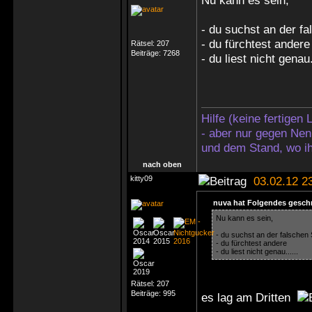
Nu kann es sein,
- du suchst an der fa
- du fürchtest andere
Rätsel:
207
Beiträge:
7268
- du liest nicht genau.
Hilfe (keine fertigen
- aber nur gegen Nen
und dem Stand, wo ih
nach oben
kitty09
03.02.12 2
nuva hat Folgendes gesch
Nu kann es sein,
- du suchst an der falschen 
- du fürchtest andere
- du liest nicht genau......
Rätsel:
207
Beiträge:
995
es lag am Dritten