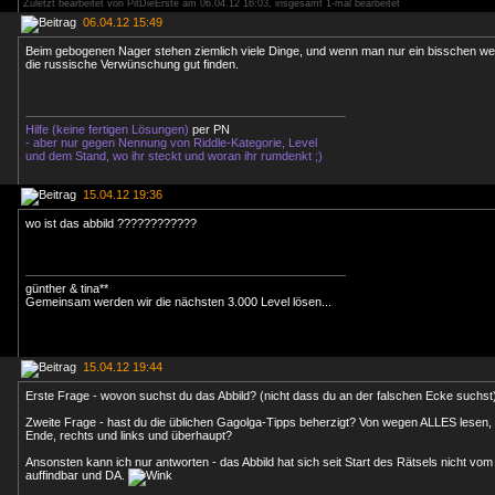
Zuletzt bearbeitet von PitDieErste am 06.04.12 16:03, insgesamt 1-mal bearbeitet
06.04.12 15:49
Beim gebogenen Nager stehen ziemlich viele Dinge, und wenn man nur ein bisschen weite
die russische Verwünschung gut finden.
Hilfe (keine fertigen Lösungen)
per PN
- aber nur gegen Nennung von Riddle-Kategorie, Level
und dem Stand, wo ihr steckt und woran ihr rumdenkt ;)
15.04.12 19:36
wo ist das abbild ????????????
günther & tina**
Gemeinsam werden wir die nächsten 3.000 Level lösen...
15.04.12 19:44
Erste Frage - wovon suchst du das Abbild? (nicht dass du an der falschen Ecke suchst
Zweite Frage - hast du die üblichen Gagolga-Tipps beherzigt? Von wegen ALLES lesen,
Ende, rechts und links und überhaupt?
Ansonsten kann ich nur antworten - das Abbild hat sich seit Start des Rätsels nicht vom
auffindbar und DA.