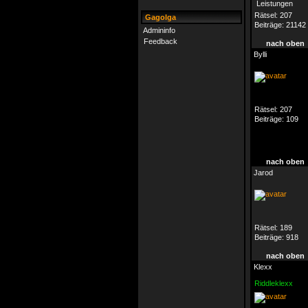
Rätsel:
207
Gagolga
Beiträge:
21142
Admininfo
Feedback
nach oben
Bylli
Rätsel:
207
Beiträge:
109
nach oben
Jarod
Rätsel:
189
Beiträge:
918
nach oben
Klexx
Riddleklexx