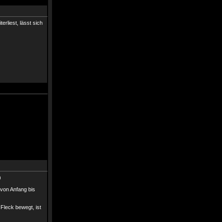
rliest, lässt sich
)
 von Anfang bis
 Fleck bewegt, ist