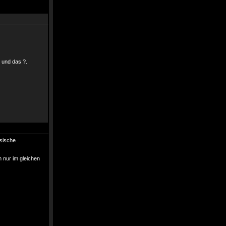
m und das ?.
ssische
 nur im gleichen