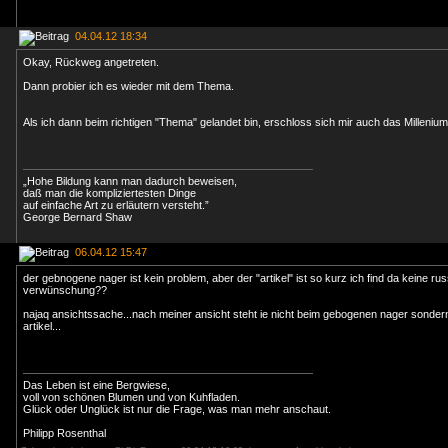
04.04.12 18:34
Okay, Rückweg angetreten.
Dann probier ich es wieder mit dem Thema.
Als ich dann beim richtigen "Thema" gelandet bin, erschloss sich mir auch das Milleniu
„Hohe Bildung kann man dadurch beweisen,
daß man die kompliziertesten Dinge
auf einfache Art zu erläutern versteht.”
George Bernard Shaw
06.04.12 15:47
der gebnogene nager ist kein problem, aber der "artikel" ist so kurz ich find da keine ru
verwünschung??
najaq ansichtssache...nach meiner ansicht steht ie nicht beim gebogenen nager sondern
artikel...
Das Leben ist eine Bergwiese,
voll von schönen Blumen und von Kuhfladen.
Glück oder Unglück ist nur die Frage, was man mehr anschaut.
Philipp Rosenthal