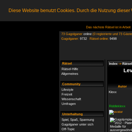
Diese Website benutzt Cookies. Durch die Nutzung dieser W
Das nächste Rätsel ist in Arbeit
73 Gagolganer
online
(0 registrierte und 73 Gäste
Gagolganer:
9732
Rätsel online:
9498
Rätsel
Index
->
Rätsel
Rätsel-Hilfe
Lev
Allgemeines
Community
Autor
Lifestyle
Klexx
Freizeit
Wissenschaft
Umfragen
Riddleklexx
Unterhaltung
Spiel, Spaß, Spannung
Gagolganer unter sich
Off-Topic