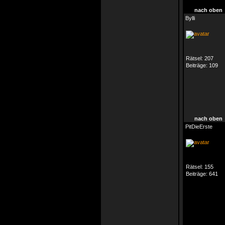
nach oben
Bylli
Rätsel:
207
Beiträge:
109
nach oben
PitDieErste
Rätsel:
155
Beiträge:
641