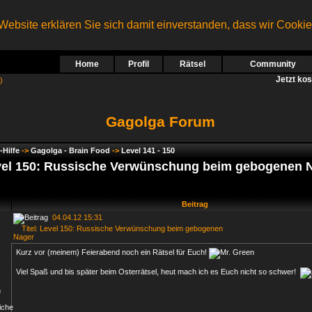
ebsite erklären Sie sich damit einverstanden, dass wir Cooki
Home
Profil
Rätsel
Community
Jetzt ko
)
Gagolga Forum
-Hilfe
->
Gagolga - Brain Food
->
Level 141 - 150
el 150: Russische Verwünschung beim gebogenen 
Beitrag
04.04.12 15:31
Titel: Level 150: Russische Verwünschung beim gebogenen
Nager
Kurz vor (meinem) Feierabend noch ein Rätsel für Euch!
Viel Spaß und bis später beim Osterrätsel, heut mach ich es Euch nicht so schwer!