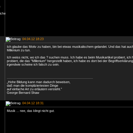
04.04.12 18:23
Ich glaube das Motiv zu haben, bin bei etwas musikalischem gelandet. Und das hat auc
Millenium zu tun.
Ich weiss nicht, wo ich das ? suchen muss. Ich habe es beim Musikartikel probiert, ich 
probiert, die das "Millenium" hergestellt haben, ich habe es dort bei der Begriffserklärun
irgendwie scheine ich falsch zu sein.
„Hohe Bildung kann man dadurch beweisen,
daß man die kompliziertesten Dinge
auf einfache Art zu erläutern versteht.”
George Bernard Shaw
04.04.12 18:31
Musik ... nee, das klingt nicht gut.