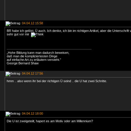
04.04.12 15:58
BR habe ich gelöst, Ü auch. Ich denke, ich bin im richtigen Artikel, aber die Unterschrift 
sehr gut vor mir
„Hohe Bildung kann man dadurch beweisen,
daß man die kompliziertesten Dinge
auf einfache Art zu erläutern versteht.”
George Bernard Shaw
04.04.12 17:56
hmm .. also wenn ihr bei der richtigen Ü seind .. die U hat zwei Schritte.
04.04.12 18:00
Die U ist zweigeteilt, hapert es am Motiv oder am Millennium?