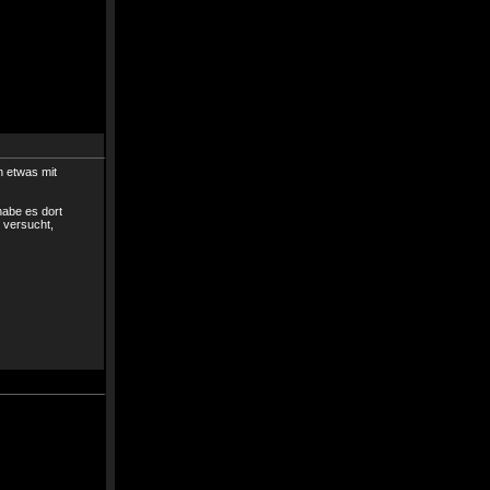
h etwas mit
habe es dort
g versucht,