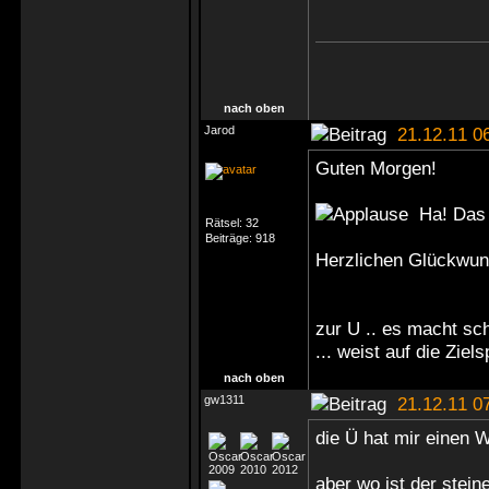
nach oben
Jarod
21.12.11 0
Guten Morgen!
Ha! Das b
Rätsel:
32
Beiträge:
918
Herzlichen Glückwun
zur U .. es macht sc
... weist auf die Zie
nach oben
gw1311
21.12.11 0
die Ü hat mir einen
aber wo ist der stei