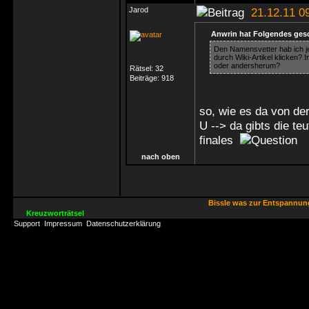
Jarod
21.12.11 0
Anwrin hat Folgendes ges
Den Namensvetter hab ich je
durch Wiki-Artikel klicken?
oder andersherum?
Rätsel:
32
Beiträge:
918
so, wie es da von der
U --> da gibts die te
finales
nach oben
Bissle was zur Entspannu
Kreuzworträtsel
Support
Impressum
Datenschutzerklärung