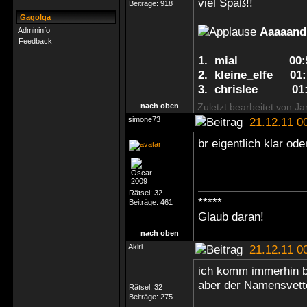
viel Spaß!!
Beiträge:
918
Gagolga
Aaaaand 
Admininfo
Feedback
1. mial 00:5
2. kleine_elfe 01
3. chrislee 01:
nach oben
Zuletzt bearbeitet von J
simone73
21.12.11 0
br eigentlich klar od
Rätsel:
32
*****
Beiträge:
461
Glaub daran!
nach oben
Akiri
21.12.11 0
ich komm immerhin bi
aber der Namensvette
Rätsel:
32
Beiträge:
275