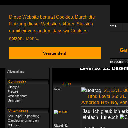
Diese Website benutzt Cookies. Durch die
Nutzung dieser Website erklären Sie sich
Home
Das nächste Rätsel ist in Arbeit
damit einverstanden, dass wir Cookies
18 Gagolganer
online
(0 registrierte und 18 Gäste)
Gagolganer:
9732
Rätsel online:
9498
setzen.
Mehr...
Ga
Verstanden!
Rätsel
Index
->
Rätsel-Hilfe
->
Specials - Adventskalende
Rätsel-Hilfe
Level 26: 21. Dezem
Allgemeines
Community
Autor
Lifestyle
Jarod
21.12.11 00
Freizeit
Titel: Level 26: 21.
Wissenschaft
Umfragen
America-Hit? Nö, von
Jau, ich glaub ich er
Unterhaltung
Spiel, Spaß, Spannung
einfach für euch
Gagolganer unter sich
Off-Topic
Rätsel:
32