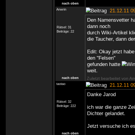
nach oben
Anwrin
21.12.11 0
Den Namensvetter hab
dann noch
Rätsel:
31
Beiträge:
22
durch Wiki-Artikel k
die Taucher, dann de
Edit: Okay jetzt hab
den "Felsen"
gefunden hatte
weit.
nach oben
Zuletzt bearbeitet von An
taotao
21.12.11 0
Danke Jarod
Rätsel:
32
Beiträge:
222
ich war die ganze Ze
Dichter gelandet.
Jetzt versuche ich e
nach oben