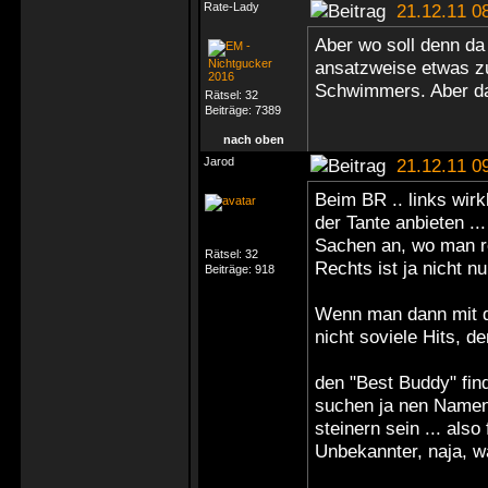
Rate-Lady
21.12.11 0
Aber wo soll denn da 
ansatzweise etwas zu
Schwimmers. Aber da
Rätsel:
32
Beiträge:
7389
nach oben
Jarod
21.12.11 0
Beim BR .. links wir
der Tante anbieten ..
Sachen an, wo man rec
Rätsel:
32
Rechts ist ja nicht n
Beiträge:
918
Wenn man dann mit de
nicht soviele Hits, d
den "Best Buddy" fin
suchen ja nen Namen
steinern sein ... als
Unbekannter, naja, wa