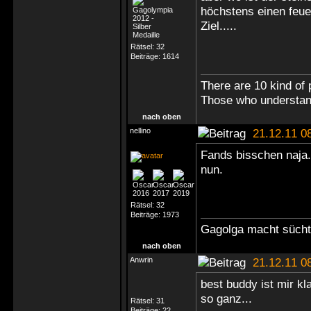
höchstens einen feue
Ziel.....
Rätsel:
32
Beiträge:
1614
There are 10 kind of 
Those who understand
nach oben
nellino
21.12.11 0
Fands bisschen naja.
nun.
Rätsel:
32
Beiträge:
1973
Gagolga macht süchti
nach oben
Anwrin
21.12.11 0
best buddy ist mir kl
so ganz...
Rätsel:
31
Beiträge:
22