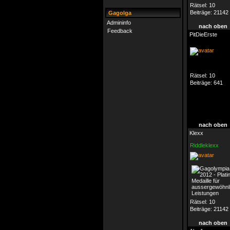
Rätsel:
10
Beiträge:
21142
Gagolga
Admininfo
nach oben
Feedback
PitDieErste
Rätsel:
10
Beiträge:
641
nach oben
Klexx
Riddleklexx
Rätsel:
10
Beiträge:
21142
nach oben