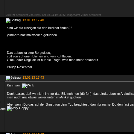
Zuletzt bearbeitet von Klexx am 15.04.19 06:52, insgesamt 2-mal bearbeitet
13.01.13 17:40
sind wir die einzigen die den kerl net finden??
jammern half mal wieder..gefudnen
Das Leben ist eine Bergwiese,
voll von schönen Blumen und von Kuhfladen.
Glück oder Unglück ist nur die Frage, was man mehr anschaut.
Philipp Rosenthal
13.01.13 17:43
Kann sein
Denk daran, daß wir nicht immer das Bild nehmen (dürfen), das direkt oben im Artikel 
man auch mal etwas weiter unten im Artikel gucken.
Aber wenn Du das auf der Brust von dem Typ beachtest, dann brauchst Du den fast gar