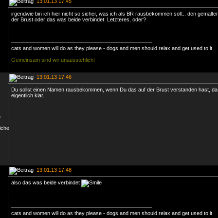
13.01.13 17:45
irgendwie bin ich hier nicht so sicher, was ich als BR rausbekommen soll... den gemalt
der Brust oder das was beide verbindet. Letzteres, oder?
cats and women will do as they please - dogs and men should relax and get used to it
Gemeinsam sind wir unausstehlich!
13.01.13 17:46
Du sollst einen Namen rausbekommen, wenn Du das auf der Brust verstanden hast, dan
eigentlich klar.
13.01.13 17:48
also das was beide verbindet
cats and women will do as they please - dogs and men should relax and get used to it