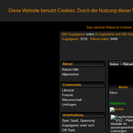
Diese Website benutzt Cookies. Durch die Nutzung dieser W
Das nächste Rätsel ist in Arbeit
280 Gagolganer
online
(0 registrierte und 280 Gä
Gagolganer:
9732
Rätsel online:
9498
Rätsel
Index
->
Rätsel
Rätsel-Hilfe
Allgemeines
Community
Autor
Lifestyle
Klexx
Freizeit
Wissenschaft
Riddleklexx
Umfragen
Unterhaltung
Spiel, Spaß, Spannung
Gagolganer unter sich
Off-Topic