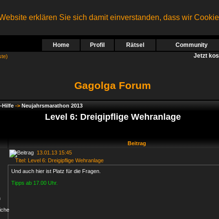
ebsite erklären Sie sich damit einverstanden, dass wir Cooki
Home
Profil
Rätsel
Community
Jetzt ko
ste)
Gagolga Forum
-Hilfe
->
Neujahrsmarathon 2013
Level 6: Dreigipflige Wehranlage
Beitrag
13.01.13 15:45
Titel: Level 6: Dreigipflige Wehranlage
Und auch hier ist Platz für die Fragen.
Tipps ab 17.00 Uhr.