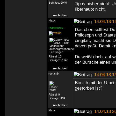
Beiträge:
2040
Tipps bisher nicht. 
überhaupt nicht.
nach oben
Klexx
14.04.13 1
Riddleklexx
Das oben solltest Du
Philosoph und Staat
eingibst, macht sie D
davon paßt. Damit k
Du weißt doch, auf w
Rätsel:
10
Beiträge:
21142
der Bursche einen un
nach oben
roman84
14.04.13 1
Bin ich mit der U bei
gestorben ist?
Rätsel:
9
Beiträge:
494
nach oben
Klexx
14.04.13 2