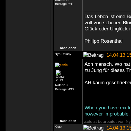
Beiträge:
641
Das Leben ist eine B
voll von schönen Bl
Glück oder Unglück i
Philipp Rosenthal
nach oben
Nya Delany
14.04.13 1
Ach mensch. Wo hat s
zu Jung für dieses
AH kaum geschriebe
Rätsel:
9
Beiträge:
493
When you have exclu
however improbable, 
nach oben
Zuletzt bearbeitet von N
Klexx
14.04.13 1