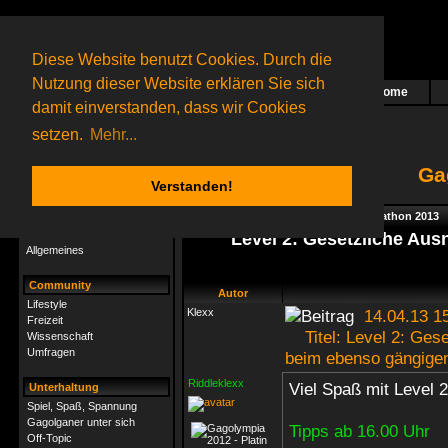
Diese Website benutzt Cookies. Durch die
Nutzung dieser Website erklären Sie sich
Home
Das nächste Rätsel ist in Arbeit
damit einverstanden, dass wir Cookies
43 Gagolganer
online
(0 registrierte und 43 Gäste)
Gagolganer:
9732
Rätsel online:
9498
setzen.
Mehr...
Ga
Verstanden!
Rätsel
Index
->
Rätsel-Hilfe
->
Frühlingsmarathon 2013
Rätsel-Hilfe
Level 2: Gesetzliche Au
Allgemeines
Community
Autor
Lifestyle
Klexx
14.04.13 1
Freizeit
Titel: Level 2: Ges
Wissenschaft
Umfragen
beim ebenso gängigen
Riddleklexx
Viel Spaß mit Level 
Unterhaltung
Spiel, Spaß, Spannung
Gagolganer unter sich
Tipps ab 16.00 Uhr
Off-Topic