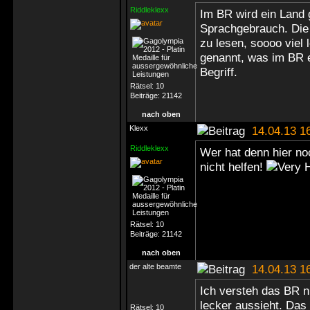
Riddleklexx
Im BR wird ein Land g
Sprachgebrauch. Die 
zu lesen, soooo viel 
genannt, was im BR 
Begriff.
Rätsel:
10
Beiträge:
21142
nach oben
Klexx
14.04.13 1
Riddleklexx
Wer hat denn hier no
nicht helfen!
Rätsel:
10
Beiträge:
21142
nach oben
der alte beamte
14.04.13 1
Ich versteh das BR n
lecker aussieht. Das h
Rätsel:
10