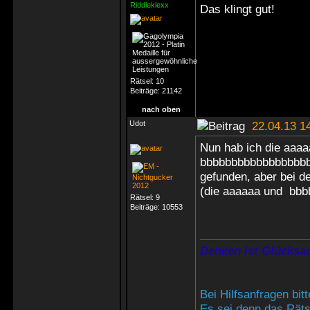
Riddleklexx
Das klingt gut!
Rätsel:
10
Beiträge:
21142
nach oben
Udot
22.04.13 1
Nun hab ich die aaa
bbbbbbbbbbbbbbbbbbb
gefunden, aber bei d
(die aaaaaa und bbbb
Rätsel:
9
Beiträge:
10553
Denken ist Glücksac
Bei Hilfsanfragen bi
Es sei denn das Rätse