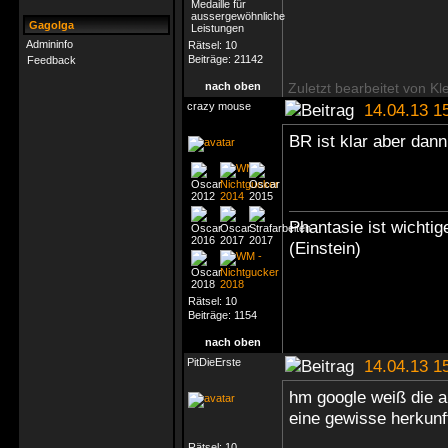
Gagolga
Admininfo
Rätsel:
10
Beiträge:
21142
Feedback
nach oben
Zuletzt bearbeitet von Kl
crazy mouse
14.04.13 1
BR ist klar aber da
Phantasie ist wichti
(Einstein)
Rätsel:
10
Beiträge:
1154
nach oben
PitDieErste
14.04.13 1
hm google weiß die a
eine gewisse herkunf
Rätsel:
10