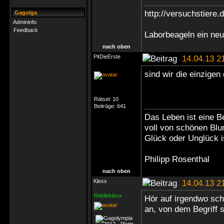
http://versuchstiere.
Gagolga
Admininfo
Feedback
Laborbeageln ein ne
nach oben
PitDieErste
14.04.13 2
sind wir die einzigen
Rätsel:
10
Beiträge:
641
Das Leben ist eine B
voll von schönen Bl
Glück oder Unglück i
Philipp Rosenthal
nach oben
Klexx
14.04.13 2
Riddleklexx
Hör auf irgendwo sch
an, von dem Begriff 