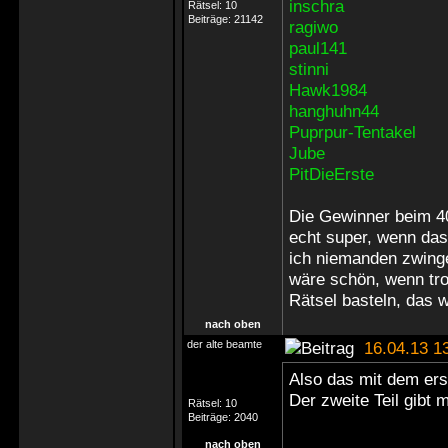
inschra
Rätsel:
10
Beiträge:
21142
ragiwo
paul141
stinni
Hawk1984
hanghuhn44
Puprpur-Tentakel
Jube
PitDieErste
Die Gewinner beim 40
echt super, wenn das
ich niemanden zwinge
wäre schön, wenn tro
Rätsel basteln, das 
nach oben
der alte beamte
16.04.13 1
Also das mit dem erst
Der zweite Teil gibt 
Rätsel:
10
Beiträge:
2040
nach oben