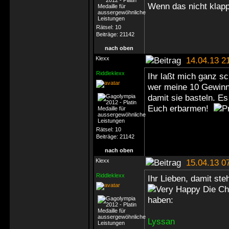
Wenn das nicht klappt
Rätsel:
10
Beiträge:
21142
nach oben
Klexx
14.04.13 2
Riddleklexx
Ihr laßt mich ganz s
wer meine 10 Gewinne
damit sie basteln. E
Euch erbarmen!
Rätsel:
10
Beiträge:
21142
nach oben
Klexx
15.04.13 0
Riddleklexx
Ihr Lieben, damit ste
Die Ch
haben:
Lyssan