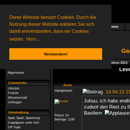
Diese Website benutzt Cookies. Durch die
Nutzung dieser Website erklären Sie sich
Home
Das nächste Rätsel ist in Arbeit
damit einverstanden, dass wir Cookies
18 Gagolganer
online
(0 registrierte und 18 Gäste)
Gagolganer:
9732
Rätsel online:
9498
setzen.
Mehr...
Ga
Verstanden!
Rätsel
Index
->
Rätsel-Hilfe
->
Frühlingsmarathon 2013
Rätsel-Hilfe
Leve
Allgemeines
Community
Autor
Lifestyle
midnightwish
14.04.13 2
Freizeit
Wissenschaft
Juhuu, ich habs endli
Umfragen
zudoof den Rest zu f
Bastlern
Unterhaltung
Rätsel:
10
Spiel, Spaß, Spannung
Beiträge:
1100
Gagolganer unter sich
Off-Topic