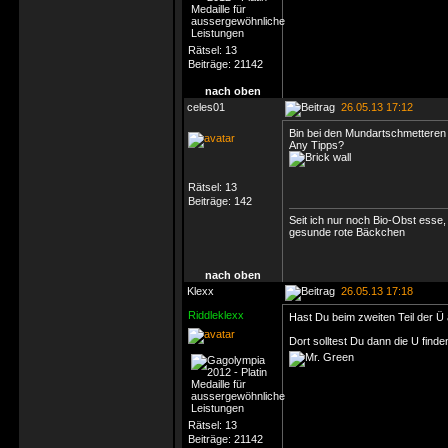
Rätsel:
13
Beiträge:
21142
nach oben
celes01
26.05.13 17:12
Bin bei den Mundartschmetteren
Any Tipps?
Rätsel:
13
Beiträge:
142
Seit ich nur noch Bio-Obst esse,
gesunde rote Bäckchen
nach oben
Klexx
26.05.13 17:18
Riddleklexx
Hast Du beim zweiten Teil der Ü
Dort solltest Du dann die U finde
Rätsel:
13
Beiträge:
21142