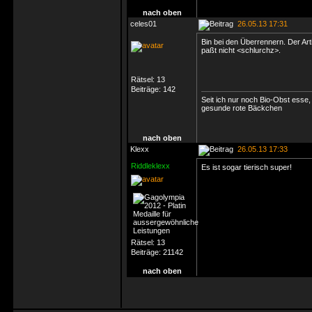
nach oben
celes01
26.05.13 17:31
Bin bei den Überrennern. Der Arti
paßt nicht <schlurchz>.
Rätsel:
13
Beiträge:
142
Seit ich nur noch Bio-Obst esse,
gesunde rote Bäckchen
nach oben
Klexx
26.05.13 17:33
Riddleklexx
Es ist sogar tierisch super!
Rätsel:
13
Beiträge:
21142
nach oben