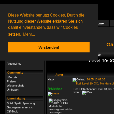
Diese Website benutzt Cookies. Durch die
Nutzung dieser Website erklären Sie sich
Home
Das nächste Rätsel ist in Arbeit
damit einverstanden, dass wir Cookies
14 Gagolganer
online
(0 registrierte und 14 Gäste)
Gagolganer:
9732
Rätsel online:
9498
setzen.
Mehr...
Ga
Verstanden!
Rätsel
Index
->
Rätsel-Hilfe
->
Rätselrallye Köln
Rätsel-Hilfe
Level 10: 
Allgemeines
Community
Autor
Lifestyle
Klexx
26.05.13 07:35
Freizeit
Titel: Level 10: XXL Mundartsc
Wissenschaft
Riddleklexx
Das Plätzchen für Level 10, bei d
Umfragen
waren
Unterhaltung
Spiel, Spaß, Spannung
Gagolganer unter sich
Off-Topic