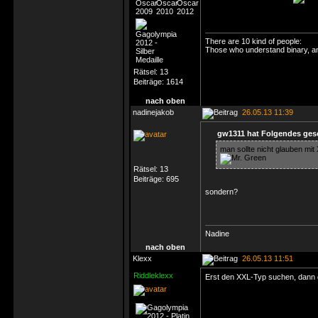
There are 10 kind of people:
Those who understand binary, an
Rätsel:
13
Beiträge:
1614
nach oben
nadinejakob
26.05.13 11:39
gw1311 hat Folgendes ges
man sollte nicht glauben mi
Rätsel:
13
Beiträge:
695
sondern?
Nadine
nach oben
Klexx
26.05.13 11:51
Riddleklexx
Erst den XXL-Typ suchen, dann 