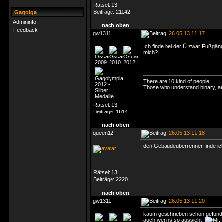
Rätsel:
13
Beiträge:
21142
Gagolga
Admininfo
nach oben
Feedback
gw1311
26.05.13 11:17
Ich finde bei der Ü zwar Fußgän
mich?
There are 10 kind of people:
Those who understand binary, an
Rätsel:
13
Beiträge:
1614
nach oben
queen12
26.05.13 11:18
den Gebäudeüberrenner finde ic
Rätsel:
13
Beiträge:
2220
nach oben
gw1311
26.05.13 11:20
kaum geschrieben schon gefunden
auch wenns so aussieht