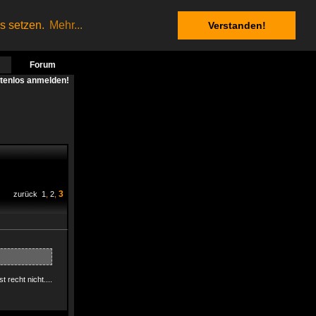
es setzen.
Mehr...
Verstanden!
Forum
stenlos anmelden!
3
zurück
1
,
2
,
 recht nicht....