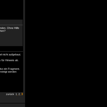
unden. Ohne Hilfe
ehen?
el nicht aufgebaut.
 für Hinweis ab.
also ein Fragment.
ereinigt werden
3
zurück
1
,
2
,