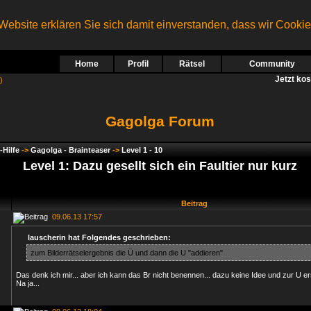
ebsite erklären Sie sich damit einverstanden, dass wir Cooki
Home
Profil
Rätsel
Community
Jetzt ko
)
Gagolga Forum
-Hilfe
->
Gagolga - Brainteaser
->
Level 1 - 10
Level 1: Dazu gesellt sich ein Faultier nur kurz
Beitrag
09.06.13 17:57
lauscherin hat Folgendes geschrieben:
zum Bilderrätselergebnis die Ü und dann die U "addieren"
Das denk ich mir... aber ich kann das Br nicht benennen... dazu keine Idee und zur U erst
Na ja...