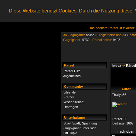
Diese Website benutzt Cookies. Durch die Nutzung dieser W
Das nächste Rätsel ist in Arbeit
34 Gagolganer
online
(0 registrierte und 34 Gäste
Gagolganer:
9732
Rätsel online:
9498
Rätsel
Index
->
Rätsel
Rätsel-Hilfe
Allgemeines
Community
Autor
Lifestyle
Thaliya86
Freizeit
Wissenschaft
Umfragen
Unterhaltung
Rätsel:
55
Spiel, Spaß, Spannung
Beiträge:
1607
Gagolganer unter sich
nach oben
Off-Topic