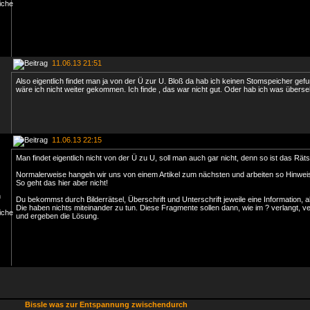
11.06.13 21:51
Also eigentlich findet man ja von der Ü zur U. Bloß da hab ich keinen Stomspeicher gef
wäre ich nicht weiter gekommen. Ich finde , das war nicht gut. Oder hab ich was übers
11.06.13 22:15
Man findet eigentlich nicht von der Ü zu U, soll man auch gar nicht, denn so ist das Räts
Normalerweise hangeln wir uns von einem Artikel zum nächsten und arbeiten so Hinweis
So geht das hier aber nicht!
Du bekommst durch Bilderrätsel, Überschrift und Unterschrift jeweile eine Information, 
Die haben nichts miteinander zu tun. Diese Fragmente sollen dann, wie im ? verlangt, v
und ergeben die Lösung.
Bissle was zur Entspannung zwischendurch