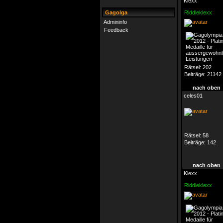
Klexx
Gagolga
Riddleklexx
Admininfo
Feedback
Rätsel:
202
Beiträge:
21142
nach oben
celes01
Rätsel:
58
Beiträge:
142
nach oben
Klexx
Riddleklexx