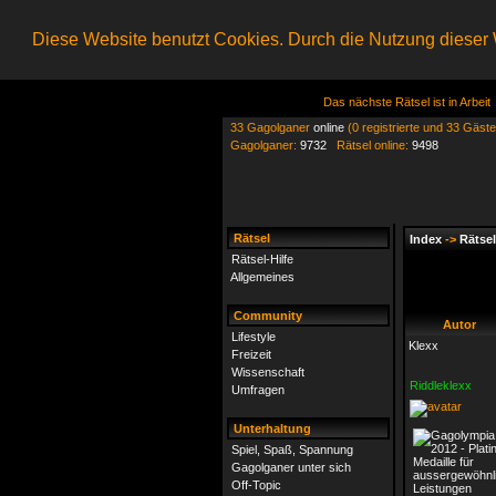
Diese Website benutzt Cookies. Durch die Nutzung dieser W
Das nächste Rätsel ist in Arbeit
33 Gagolganer
online
(0 registrierte und 33 Gäste
Gagolganer:
9732
Rätsel online:
9498
Rätsel
Index
->
Rätsel
Rätsel-Hilfe
Allgemeines
Community
Autor
Lifestyle
Klexx
Freizeit
Wissenschaft
Riddleklexx
Umfragen
Unterhaltung
Spiel, Spaß, Spannung
Gagolganer unter sich
Off-Topic