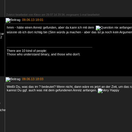
Zuletzt bearbeitet von Klexx am 29.07.14 20:34, insgesamt 1-mal bearbeitet
09.06.13 18:01
hmm - hätte einen Anreiz gefunden, aber da kann ich mit dem
nix anfangen 
wüsste ob ich dort richtig bin (Sinn würds ja machen - aber das ist ja noch kein Argum
There are 10 kind of people:
Those who understand binary, and those who don't.
09.06.13 18:03
Weißt Du, was das im ? bedeutet? Wenn nicht, dann wäre es jetzt an der Zeit, um das 
kannst Du ggf. auch was mit dem gefundenen Anreiz anfangen.