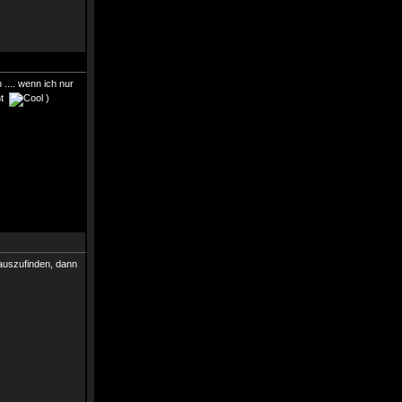
.... wenn ich nur
ent
)
rauszufinden, dann