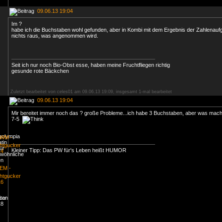
09.06.13 19:04
Im ?
habe ich die Buchstaben wohl gefunden, aber in Kombi mit dem Ergebnis der Zahlenau
nichts raus, was angenommen wird.
Seit ich nur noch Bio-Obst esse, haben meine Fruchtfliegen richtig
gesunde rote Bäckchen
Zuletzt bearbeitet von celes01 am 09.06.13 19:09, insgesamt 1-mal bearbeitet
09.06.13 19:04
Mir bereitet immer noch das ? große Probleme...ich habe 3 Buchstaben, aber was mach
7-5
Kleiner Tipp: Das PW für's Leben heißt HUMOR