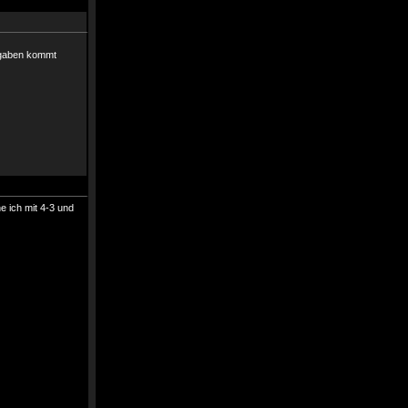
fgaben kommt
e ich mit 4-3 und