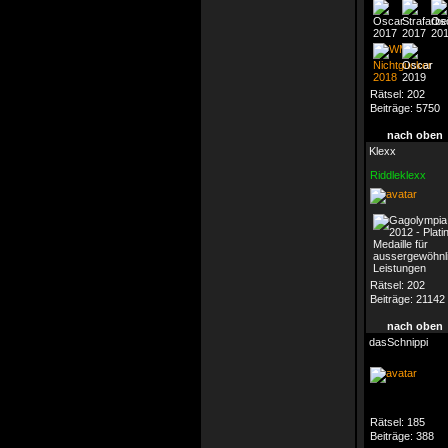
Rätsel:
202
Beiträge:
5750
nach oben
Klexx
Riddleklexx
Rätsel:
202
Beiträge:
21142
nach oben
dasSchnippi
Rätsel:
185
Beiträge:
388