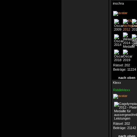
inschra
Rätsel:
202
Beiträge:
11224
nach oben
Klexx
Riddleklexx
Rätsel:
202
Beiträge:
21142
nach oben