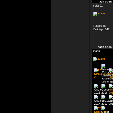
nach oben
celes01
Rätsel:
58
Beiträge:
142
nach oben
manu