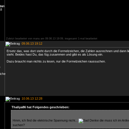
Zuletzt bearbeitet von manu am 09.06.13 19:09, insgesamt 1-mal bearbeitet
09.06.13 19:12
Ersetz das, was dort steht durch die Formelzeichen, die Zahlen ausrechnen und dann li
steht. Beides hast Du, das füg zusammen und gibt es als Lösung ein.
Dazu braucht man nichts zu lesen, nur die Formelzeichen raussuchen.
10.06.13 12:28
Thaliya86 hat Folgendes geschrieben:
Hmm, ich find die elektrische Spannung nicht...
Denke die muss ich im Artike
suchen?