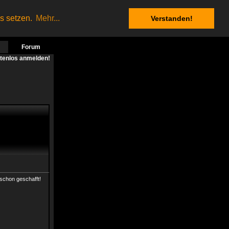
es setzen.
Mehr...
Verstanden!
Forum
stenlos anmelden!
 schon geschafft!