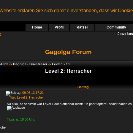
ebsite erklären Sie sich damit einverstanden, dass wir Cooki
Home
Profil
Rätsel
Community
Jetzt ko
)
Gagolga Forum
-Hilfe
->
Gagolga - Brainteaser
->
Level 1 - 10
Level 2: Herrscher
Beitrag
09.06.13 17:21
Titel: Level 2: Herrscher
Na also, so schlimm war Level 1 doch offenbar nicht! Ein paar tapfere Riddler haben es
Tipps ab 18.00 Uhr.