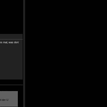
es mal, was dort
l der U