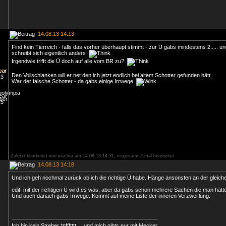
14.08.13 14:13
Find kein Tierreich - falls das vorher überhaupt stimmt - zur Ü gäbs mindestens 2..... u
schreibt sich eigentlich anders
Irgendwie trifft die Ü doch auf alle vom BR zu?
Den Vollschlanken will er net den ich jetzt endlich bei altem Schotter gefunden hätt.
War der falsche Schotter - da gabs einige Irrwege
Zuletzt bearbeitet von inschra am 14.08.13 14:31, insgesamt 2-mal bearbeitet
14.08.13 14:18
Und ich geh nochmal zurück ob ich die richtige Ü habe. Hänge ansonsten an der gleiche
edit: mit der richtigen Ü wird es was, aber da gabs schon mehrere Sachen die man hät
Und auch danach gabs Irrwege. Kommt auf meine Liste der inneren Verzweiflung.
Ich bin kein Streber *pffftttt.... und mich gibts nur mit Mecker