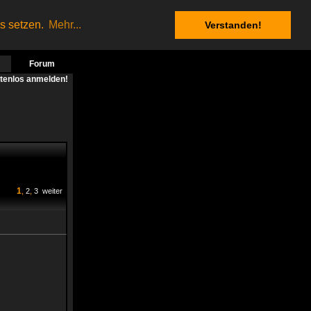
es setzen.
Mehr...
Verstanden!
Forum
stenlos anmelden!
1
,
2
,
3
weiter