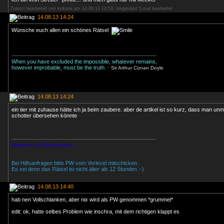
Zuletzt bearbeitet von kukana am 14.08.13 14:53, insgesamt 1-mal bearbeitet
14.08.13 14:24
Wünsche euch allen ein schönes Rätsel
When you have excluded the impossible, whatever remains,
however improbable, must be the truth.
-
Sir Arthur Conan Doyle
14.08.13 14:24
ein tier mit zuhause hätte ich ja beim zaubere. aber de artikel ist so kurz, dass man unm
schotter übersehen könnte
Denken ist Glücksache ...
Bei Hilfsanfragen bitte PW vom Vorlevel mitschicken.
Es sei denn das Rätsel ist nicht älter als 12 Stunden :-)
14.08.13 14:40
hab nen Vollschlanken, aber nix wird als PW genommen *grummel*
edit: ok, hatte selbes Problem wie inschra, mit dem richtigen klappt es