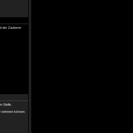
nd der Zauberer
n Stelle.
te nehmen können.