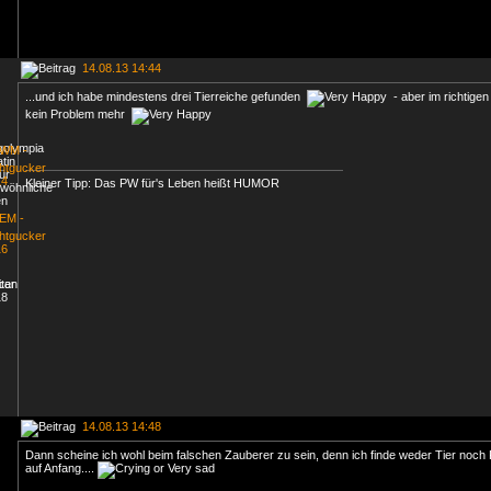
14.08.13 14:44
...und ich habe mindestens drei Tierreiche gefunden
- aber im richtigen
kein Problem mehr
Kleiner Tipp: Das PW für's Leben heißt HUMOR
14.08.13 14:48
Dann scheine ich wohl beim falschen Zauberer zu sein, denn ich finde weder Tier noch 
auf Anfang....