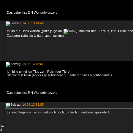
Das Leben ist EIN Wunschkonzert
14.08.13 14:49
muss auf Tipps warten (gibt's ja gleich
), hab nur das BR raus, zur Ü eine Idee
Zauberer (falls die Ü dann auch stimmt)
14.08.13 15:02
Ich bitte um einen Tipp zum Reich der Tiere.
Stecke fest beim (anders geschriebenen) Zauberer eines Nachbarlandes.
Das Leben ist EIN Wunschkonzert
14.08.13 15:05
Es sind fliegende Tiere - und auch noch Englisch.....und eine spezielle Art.