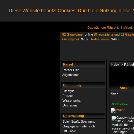
Diese Website benutzt Cookies. Durch die Nutzung dieser W
Das nächste Rätsel ist in Arbeit
82 Gagolganer
online
(0 registrierte und 82 Gäste
Gagolganer:
9732
Rätsel online:
9498
Rätsel
Index
->
Rätsel
Rätsel-Hilfe
Allgemeines
Community
Autor
Lifestyle
Klexx
Freizeit
Wissenschaft
Riddleklexx
Umfragen
Unterhaltung
Spiel, Spaß, Spannung
Gagolganer unter sich
Off-Topic