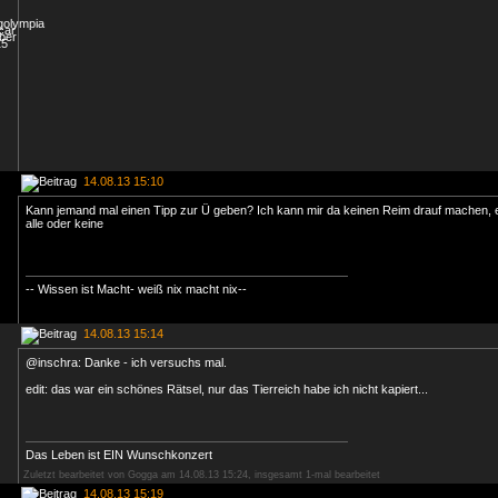
14.08.13 15:10
Kann jemand mal einen Tipp zur Ü geben? Ich kann mir da keinen Reim drauf machen,
alle oder keine
-- Wissen ist Macht- weiß nix macht nix--
14.08.13 15:14
@inschra: Danke - ich versuchs mal.
edit: das war ein schönes Rätsel, nur das Tierreich habe ich nicht kapiert...
Das Leben ist EIN Wunschkonzert
Zuletzt bearbeitet von Gogga am 14.08.13 15:24, insgesamt 1-mal bearbeitet
14.08.13 15:19