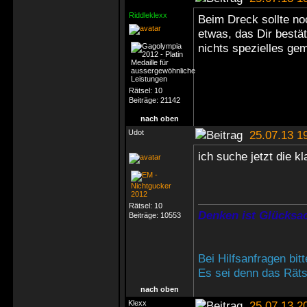
Riddleklexx
Beim Dreck sollte no
etwas, das Dir bestät
nichts spezielles gem
Rätsel:
10
Beiträge:
21142
nach oben
Udot
25.07.13 1
ich suche jetzt die k
Rätsel:
10
Denken ist Glücksac
Beiträge:
10553
Bei Hilfsanfragen bi
Es sei denn das Rätse
nach oben
Klexx
25.07.13 2