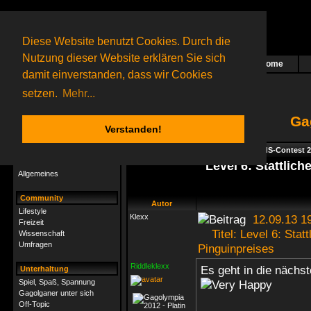
Diese Website benutzt Cookies. Durch die
Nutzung dieser Website erklären Sie sich
Home
Das nächste Rätsel ist in Arbeit
damit einverstanden, dass wir Cookies
6 Gagolganer
online
(0 registrierte und 6 Gäste)
Gagolganer:
9732
Rätsel online:
9498
setzen.
Mehr...
Ga
Verstanden!
Rätsel
Index
->
Rätsel-Hilfe
->
Specials - GsdS-Contest 
Rätsel-Hilfe
Level 6: Stattlich
Allgemeines
Community
Autor
Lifestyle
Klexx
12.09.13 1
Freizeit
Titel: Level 6: Stattl
Wissenschaft
Umfragen
Pinguinpreises
Riddleklexx
Es geht in die nächs
Unterhaltung
Spiel, Spaß, Spannung
Gagolganer unter sich
Off-Topic