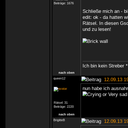
Beiträge:
1676
Schließe mich an - bi
edit: ok - da hatten 
Rätsel. In diesen Gs
und zu lesen!
Ich bin kein Streber *
nach oben
queen12
12.09.13 1
nun habe ich ausnah
Rätsel:
31
Beiträge:
2220
nach oben
BrigitteB
12.09.13 1