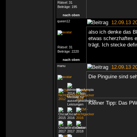
Rätsel:
31
Beiträge:
195
nach oben
queen12
12.09.13 2
also ich denke das BR
etwas scherzhaftes 
trägt. Ich stecke defi
Rätsel:
31
Beiträge:
2220
nach oben
manu
12.09.13 2
Die Pinguine sind se
Kleiner Tipp: Das P