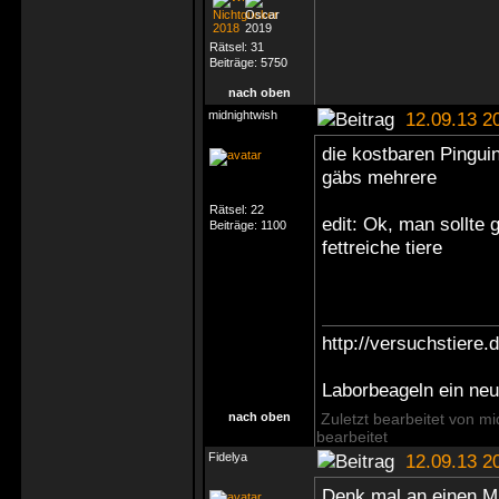
Rätsel:
31
Beiträge:
5750
nach oben
midnightwish
12.09.13 2
die kostbaren Pinguin
gäbs mehrere
Rätsel:
22
edit: Ok, man sollte 
Beiträge:
1100
fettreiche tiere
http://versuchstiere.
Laborbeageln ein ne
nach oben
Zuletzt bearbeitet von m
bearbeitet
Fidelya
12.09.13 2
Denk mal an einen Mus