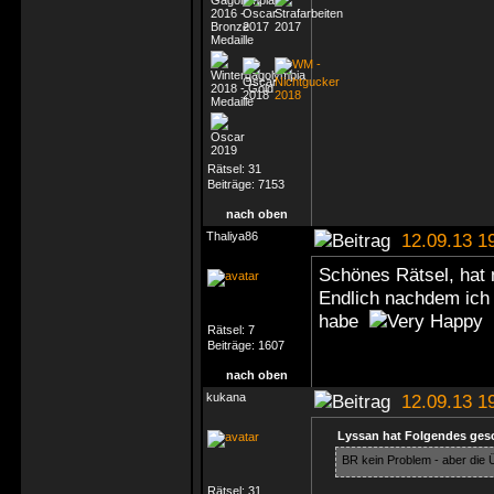
Rätsel:
31
Beiträge:
7153
nach oben
Thaliya86
12.09.13 1
Schönes Rätsel, hat m
Endlich nachdem ich
habe
Rätsel:
7
Beiträge:
1607
nach oben
kukana
12.09.13 1
Lyssan hat Folgendes ges
BR kein Problem - aber die 
Rätsel:
31