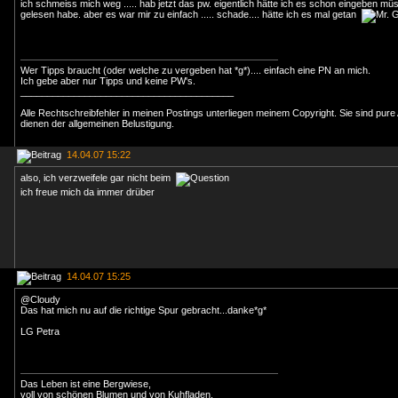
ich schmeiss mich weg ..... hab jetzt das pw. eigentlich hätte ich es schon eingeben müs
gelesen habe. aber es war mir zu einfach ..... schade.... hätte ich es mal getan
Wer Tipps braucht (oder welche zu vergeben hat *g*).... einfach eine PN an mich.
Ich gebe aber nur Tipps und keine PW's.
________________________________________
Alle Rechtschreibfehler in meinen Postings unterliegen meinem Copyright. Sie sind pure
dienen der allgemeinen Belustigung.
14.04.07 15:22
also, ich verzweifele gar nicht beim
ich freue mich da immer drüber
14.04.07 15:25
@Cloudy
Das hat mich nu auf die richtige Spur gebracht...danke*g*
LG Petra
Das Leben ist eine Bergwiese,
voll von schönen Blumen und von Kuhfladen.