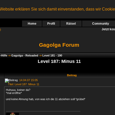
ebsite erklären Sie sich damit einverstanden, dass wir Cooki
Home
Profil
Rätsel
Community
Jetzt ko
)
Gagolga Forum
-Hilfe
->
Gagolga - Reloaded
->
Level 181 - 190
Level 187: Minus 11
Beitrag
14.04.07 15:05
Titel: Level 187: Minus 11
Huhuuu, keiner da?
*mal eröffne*
und keine Ahnung hab, von was ich die 11 abziehen soll *grübel*