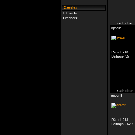
Gagolga
Admininfo
Feedback
nach oben
ophelia
Rätsel:
218
Beiträge:
35
nach oben
queenB
Rätsel:
218
Beiträge:
2529