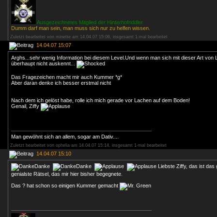
Ausgezeichnetes Mitglied der Hinterhofriddler
Dumm darf man sein, man muss sich nur zu helfen wissen.
Zuletzt bearbeitet von minette am 14.04.07 15:06, insgesamt 1-mal bearbeitet
14.04.07 15:07
Arghs...sehr wenig Information bei diesem Level.Und wenn man sich mit dieser Art vo
überhaupt nicht auskennt...
Das Fragezeichen macht mir auch Kummer *g*
Aber daran denke ich besser erstmal nicht
Nach dem ich gelöst habe, rolle ich mich gerade vor Lachen auf dem Boden!
Genail, Ziffy
Man gewöhnt sich an allem, sogar am Dativ....
Zuletzt bearbeitet von ophelia am 14.04.07 15:14, insgesamt 1-mal bearbeitet
14.04.07 15:10
Liebste Ziffy, das ist das
genialste Rätsel, das mir hier bisher begegnete.
Das ? hat schon so einigen Kummer gemacht