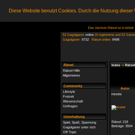
Diese Website benutzt Cookies. Durch die Nutzung dieser W
Das nächste Rätsel ist in Arbeit
52 Gagolganer
online
(0 registrierte und 52 Gäste
Gagolganer:
9732
Rätsel online:
9498
Rätsel
Index
->
Rätsel
Rätsel-Hilfe
Allgemeines
Community
Autor
Lifestyle
minette
Freizeit
Wissenschaft
Umfragen
Unterhaltung
Rätsel:
218
Spiel, Spaß, Spannung
Beiträge:
3504
Gagolganer unter sich
Off-Topic