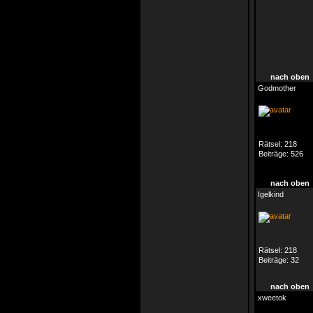
nach oben
Godmother
Rätsel:
218
Beiträge:
526
nach oben
Igelkind
Rätsel:
218
Beiträge:
32
nach oben
xweetok