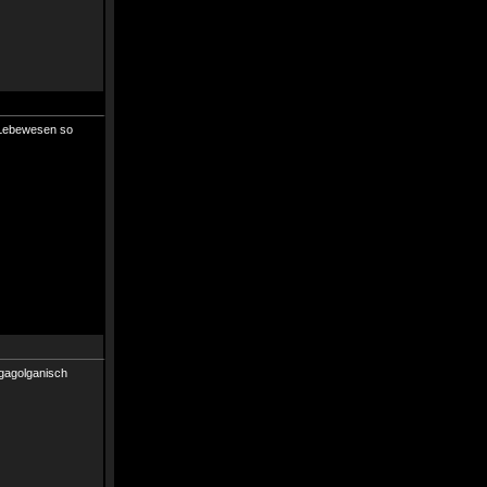
n Lebewesen so
 gagolganisch