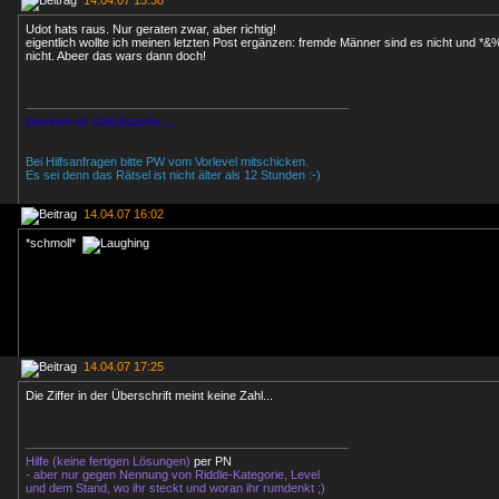
14.04.07 15:38
Udot hats raus. Nur geraten zwar, aber richtig!
eigentlich wollte ich meinen letzten Post ergänzen: fremde Männer sind es nicht und *&
nicht. Abeer das wars dann doch!
Denken ist Glücksache ...
Bei Hilfsanfragen bitte PW vom Vorlevel mitschicken.
Es sei denn das Rätsel ist nicht älter als 12 Stunden :-)
14.04.07 16:02
*schmoll*
14.04.07 17:25
Die Ziffer in der Überschrift meint keine Zahl...
Hilfe (keine fertigen Lösungen)
per PN
- aber nur gegen Nennung von Riddle-Kategorie, Level
und dem Stand, wo ihr steckt und woran ihr rumdenkt ;)