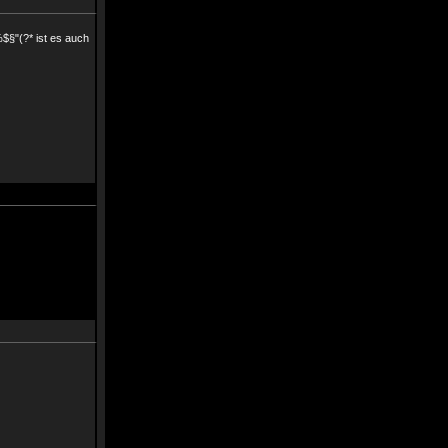
%$§"(?* ist es auch