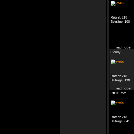
Rätsel:
218
Beiträge:
100
nach oben
Cloudy
Rätsel:
218
Beiträge:
130
nach oben
PitDieErste
Rätsel:
218
Beiträge:
641