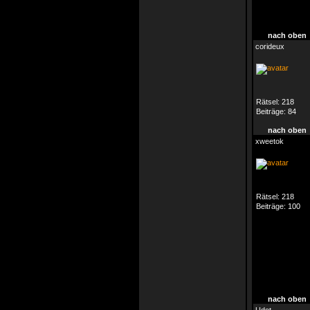
nach oben
corideux
Rätsel:
218
Beiträge:
84
nach oben
xweetok
Rätsel:
218
Beiträge:
100
nach oben