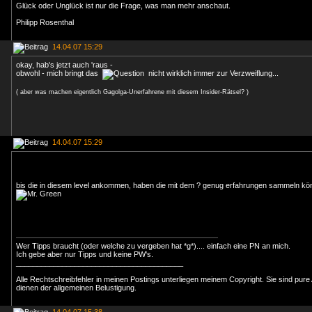
Glück oder Unglück ist nur die Frage, was man mehr anschaut.
Philipp Rosenthal
14.04.07 15:29
okay, hab's jetzt auch 'raus -
obwohl - mich bringt das
nicht wirklich immer zur Verzweiflung...
( aber was machen eigentlich Gagolga-Unerfahrene mit diesem Insider-Rätsel? )
14.04.07 15:29
bis die in diesem level ankommen, haben die mit dem ? genug erfahrungen sammeln k
Wer Tipps braucht (oder welche zu vergeben hat *g*).... einfach eine PN an mich.
Ich gebe aber nur Tipps und keine PW's.
________________________________________
Alle Rechtschreibfehler in meinen Postings unterliegen meinem Copyright. Sie sind pure
dienen der allgemeinen Belustigung.