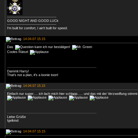
----------------------------------------
GOOD NIGHT AND GOOD LUCk
----------------------------------------
I'm built for comfort, I ain't built for speed.
14.04.07 15:15
Das
kann ich nur bestätigen!
Cooles Rätsel
Dammit Harry!
That's not a plan, it's a loonie toon!
14.04.07 15:15
Einfach nur super..... ich lach mich hier schlapp...... und das mit der Verzweiflung stim
Liebe Grüße
Igelkind
14.04.07 15:15