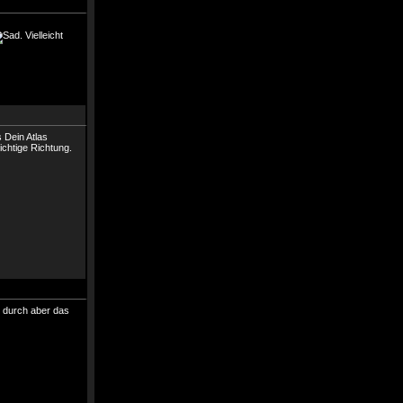
. Vielleicht
s Dein Atlas
ichtige Richtung.
te durch aber das