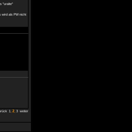
s "uralte"
 wird als PW nicht
2
urück
1
,
,
3
weiter