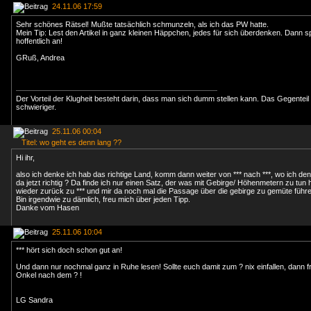
24.11.06 17:59
Sehr schönes Rätsel! Mußte tatsächlich schmunzeln, als ich das PW hatte.
Mein Tip: Lest den Artikel in ganz kleinen Häppchen, jedes für sich überdenken. Dann s
hoffentlich an!
GRuß, Andrea
Der Vorteil der Klugheit besteht darin, dass man sich dumm stellen kann. Das Gegenteil
schwieriger.
25.11.06 00:04
Titel: wo geht es denn lang ??
Hi ihr,
also ich denke ich hab das richtige Land, komm dann weiter von *** nach ***, wo ich den *
da jetzt richtig ? Da finde ich nur einen Satz, der was mit Gebirge/ Höhenmetern zu tun
wieder zurück zu *** und mir da noch mal die Passage über die gebirge zu gemüte führ
Bin irgendwie zu dämlich, freu mich über jeden Tipp.
Danke vom Hasen
25.11.06 10:04
*** hört sich doch schon gut an!
Und dann nur nochmal ganz in Ruhe lesen! Sollte euch damit zum ? nix einfallen, dann f
Onkel nach dem ? !
LG Sandra