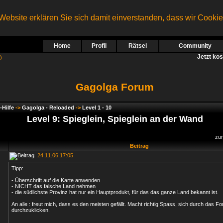
ebsite erklären Sie sich damit einverstanden, dass wir Cooki
Home
Profil
Rätsel
Community
Jetzt ko
)
Gagolga Forum
-Hilfe
->
Gagolga - Reloaded
->
Level 1 - 10
Level 9: Spieglein, Spieglein an der Wand
zu
Beitrag
24.11.06 17:05
Tipp:
- Überschrift auf die Karte anwenden
- NICHT das falsche Land nehmen
- die südlichste Provinz hat nur ein Hauptprodukt, für das das ganze Land bekannt ist.
An alle : freut mich, dass es den meisten gefällt. Macht richtig Spass, sich durch das F
durchzuklicken.