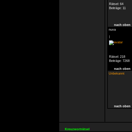
Rätsel:
64
Beiträge:
11
nach oben
nuva
|
Rätsel:
218
Beiträge:
7268
nach oben
Unbekannt
nach oben
Kreuzworträtsel