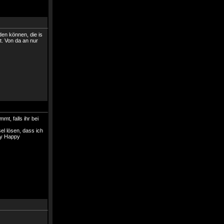
den können, die is
t. Von da an nur
mt, falls ihr bei
el lösen, dass ich