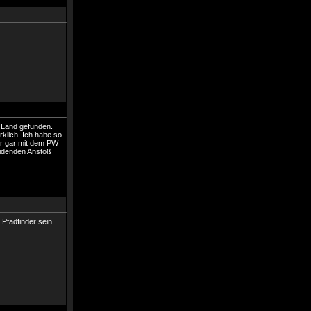
s Land gefunden.
rklich. Ich habe so
er gar mit dem PW
heidenden Anstoß
Pfadfinder sein...