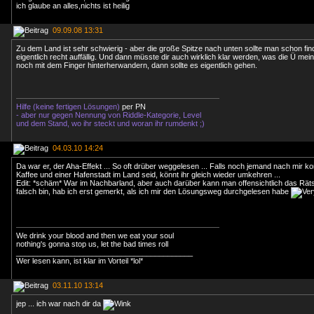
ich glaube an alles,nichts ist heilig
09.09.08 13:31
Zu dem Land ist sehr schwierig - aber die große Spitze nach unten sollte man schon fin
eigentlich recht auffällig. Und dann müsste dir auch wirklich klar werden, was die Ü mein
noch mit dem Finger hinterherwandern, dann sollte es eigentlich gehen.
Hilfe (keine fertigen Lösungen)
per PN
- aber nur gegen Nennung von Riddle-Kategorie, Level
und dem Stand, wo ihr steckt und woran ihr rumdenkt ;)
04.03.10 14:24
Da war er, der Aha-Effekt ... So oft drüber weggelesen ... Falls noch jemand nach mir kom
Kaffee und einer Hafenstadt im Land seid, könnt ihr gleich wieder umkehren ...
Edit: *schäm* War im Nachbarland, aber auch darüber kann man offensichtlich das Räts
falsch bin, hab ich erst gemerkt, als ich mir den Lösungsweg durchgelesen habe
We drink your blood and then we eat your soul
nothing's gonna stop us, let the bad times roll
__________________________________________
Wer lesen kann, ist klar im Vorteil *lol*
03.11.10 13:14
jep ... ich war nach dir da