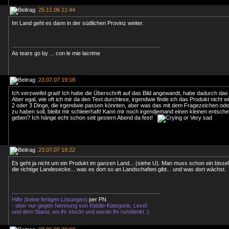
25.11.06 11:44
Im Land geht es dann in der südlichen Provinz weiter.
As tears go by ... con le mie lacrime
23.07.07 19:18
Ich verzweifel grad! Ich habe die Überschrift auf das Bild angewandt, habe dadurch da
Aber egal, wie oft ich mir da den Text durchlese, irgendwie finde ich das Produkt nicht wi
2 oder 3 Dinge, die irgendwie passen könnten, aber was das mit dem Fragezeichen od
zu haben soll, bleibt mir schleierhaft! Kann mir noch irgendjemand einen kleinen entsc
geben? Ich hänge echt schon seit gestern Abend da fest!
23.07.07 19:22
Es geht ja nicht um ein Produkt im ganzen Land... (siehe U). Man muss schon ein bissel 
die richtige Landesecke... was es dort so an Landschaften gibt... und was dort wächst.
Hilfe (keine fertigen Lösungen)
per PN
- aber nur gegen Nennung von Riddle-Kategorie, Level
und dem Stand, wo ihr steckt und woran ihr rumdenkt ;)