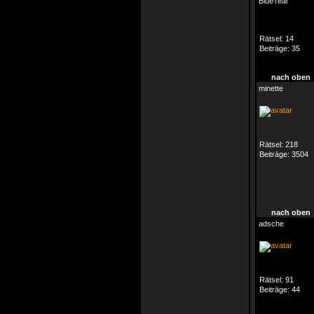
BlueTear
Rätsel:
14
Beiträge:
35
nach oben
minette
Rätsel:
218
Beiträge:
3504
nach oben
adsche
Rätsel:
91
Beiträge:
44