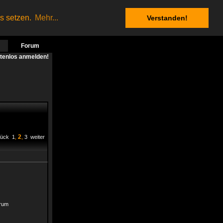
es setzen.
Mehr...
Verstanden!
Forum
stenlos anmelden!
2
rück
1
,
,
3
weiter
orum