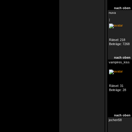
nach oben
nuva
|
Rätsel:
218
Beiträge:
7268
nach oben
vampires_kiss
Rätsel:
31
Beiträge:
28
nach oben
jochen58