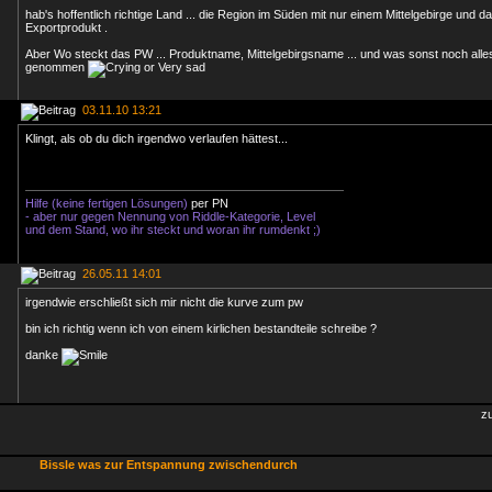
hab's hoffentlich richtige Land ... die Region im Süden mit nur einem Mittelgebirge und da
Exportprodukt .
Aber Wo steckt das PW ... Produktname, Mittelgebirgsname ... und was sonst noch alles
genommen
03.11.10 13:21
Klingt, als ob du dich irgendwo verlaufen hättest...
Hilfe (keine fertigen Lösungen)
per PN
- aber nur gegen Nennung von Riddle-Kategorie, Level
und dem Stand, wo ihr steckt und woran ihr rumdenkt ;)
26.05.11 14:01
irgendwie erschließt sich mir nicht die kurve zum pw
bin ich richtig wenn ich von einem kirlichen bestandteile schreibe ?
danke
z
Bissle was zur Entspannung zwischendurch