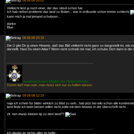
08.06.08 20:02
Vielleicht liest ja noch einer, der das rätsel schon hat.
Ich hab rießen probleme das land zu finden... war in erdkunde schon immer schlecht
kann mich ja mal jemand schubsen...
danke
Blue
08.06.08 20:18
Die Ü gibt Dir ja einen Hinweis, daß das Bild vielleicht nicht ganz so dargestellt ist, wie e
darstellt. Hast Du einen Atlas? Wenn nicht schreib mir mal, ich schubs Dich dann in die r
Ausgezeichnetes Mitglied der Hinterhofriddler
Dumm darf man sein, man muss sich nur zu helfen wissen.
09.09.08 12:19
naja ich schein für bilder wirklich zu blöd zu sein...hab jetzt bei wiki schon alle kontinen
land finde ich beim besten willen nicht,selbt mit dem hinweis in der überschrift nicht...
vlt. nen etwas kleinen tip zu dem land??
ich glaube an nichts,alles ist heilig -