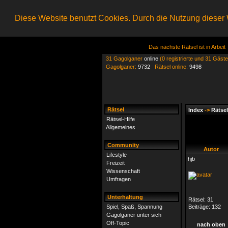
Diese Website benutzt Cookies. Durch die Nutzung dieser W
Das nächste Rätsel ist in Arbeit
31 Gagolganer
online
(0 registrierte und 31 Gäste
Gagolganer:
9732
Rätsel online:
9498
Rätsel
Index
->
Rätsel
Rätsel-Hilfe
Allgemeines
Community
Autor
Lifestyle
hjb
Freizeit
Wissenschaft
Umfragen
Unterhaltung
Rätsel:
31
Spiel, Spaß, Spannung
Beiträge:
132
Gagolganer unter sich
Off-Topic
nach oben