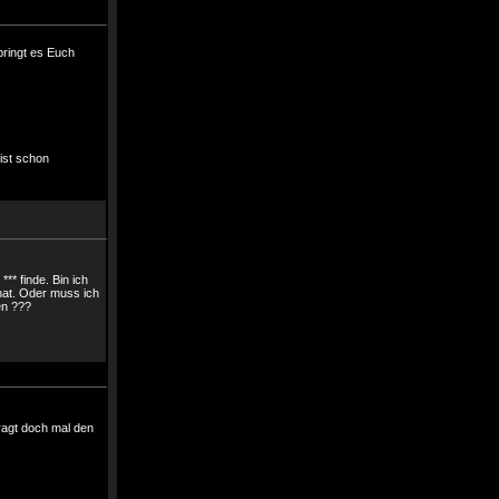
pringt es Euch
 ist schon
** finde. Bin ich
 hat. Oder muss ich
en ???
ragt doch mal den