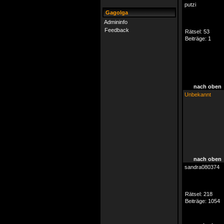
putzi
Gagolga
Admininfo
Feedback
Rätsel:
53
Beiträge:
1
nach oben
Unbekannt
nach oben
sandra080374
Rätsel:
218
Beiträge:
1054