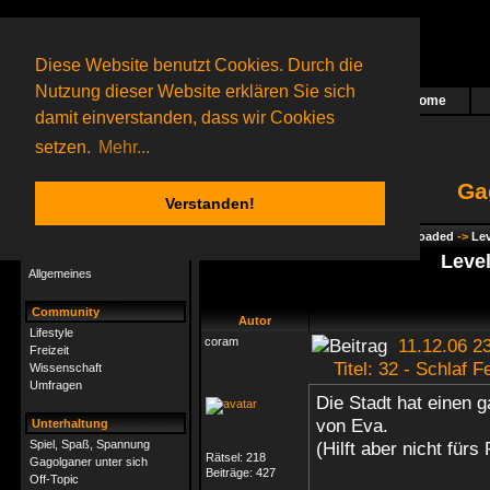
Diese Website benutzt Cookies. Durch die
Nutzung dieser Website erklären Sie sich
Home
Das nächste Rätsel ist in Arbeit
damit einverstanden, dass wir Cookies
70 Gagolganer
online
(0 registrierte und 70 Gäste)
Gagolganer:
9732
Rätsel online:
9498
setzen.
Mehr...
Ga
Verstanden!
Rätsel
Index
->
Rätsel-Hilfe
->
Gagolga - Reloaded
->
Lev
Rätsel-Hilfe
Level
Allgemeines
Community
Autor
Lifestyle
coram
11.12.06 23
Freizeit
Titel: 32 - Schlaf F
Wissenschaft
Umfragen
Die Stadt hat einen 
von Eva.
Unterhaltung
Spiel, Spaß, Spannung
(Hilft aber nicht fürs
Rätsel:
218
Gagolganer unter sich
Beiträge:
427
Off-Topic