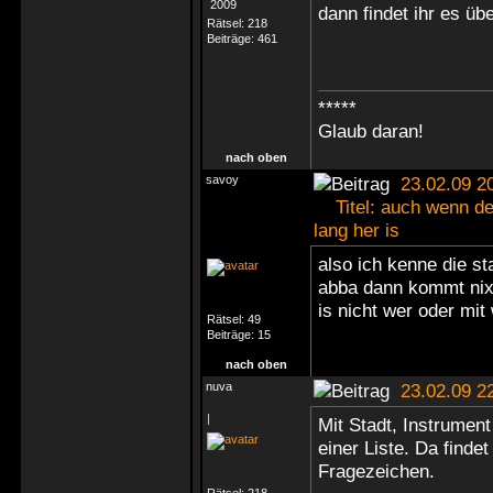
dann findet ihr es üb
Rätsel:
218
Beiträge:
461
*****
Glaub daran!
nach oben
savoy
23.02.09 2
Titel: auch wenn der
lang her is
also ich kenne die st
abba dann kommt nix m
is nicht wer oder m
Rätsel:
49
Beiträge:
15
nach oben
nuva
23.02.09 2
|
Mit Stadt, Instrumen
einer Liste. Da find
Fragezeichen.