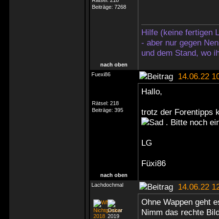
Rätsel:
218
Beiträge:
7268
Hilfe (keine fertigen
- aber nur gegen Nen
und dem Stand, wo ih
nach oben
Fuexi86
14.06.22 1
Hallo,
Rätsel:
218
Beiträge:
395
trotz der Forentipps
. Bitte noch ein
LG
Füxi86
nach oben
Lachdochmal
14.06.22 1
Ohne Wappen geht e
Nimm das rechte Bild