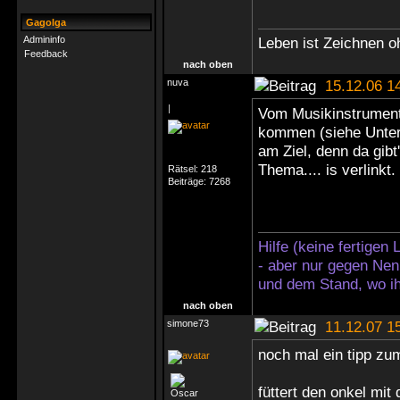
Gagolga
Admininfo
Leben ist Zeichnen 
Feedback
nach oben
nuva
15.12.06 1
|
Vom Musikinstrument 
kommen (siehe Untersc
am Ziel, denn da gibt
Thema.... is verlinkt.
Rätsel:
218
Beiträge:
7268
Hilfe (keine fertigen
- aber nur gegen Nen
und dem Stand, wo ih
nach oben
simone73
11.12.07 1
noch mal ein tipp z
füttert den onkel mit