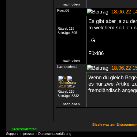
nach oben
Fuexi86
18.06.22 1
Es gibt aber ja zu de
In welchem soll ich
Rätsel:
218
Beiträge:
395
LG
Füxi86
nach oben
Lachdochmal
18.06.22 1
Wenn du gleich Bege
es nur zwei Artikel 
fremdländisch angege
Rätsel:
218
Beiträge:
5332
nach oben
Bissle was zur Entspannu
Kreuzworträtsel
Support
Impressum
Datenschutzerklärung