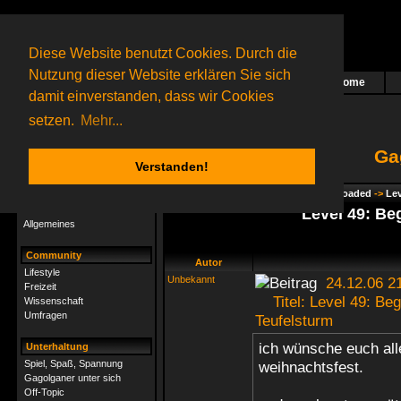
Diese Website benutzt Cookies. Durch die
Nutzung dieser Website erklären Sie sich
Home
Das nächste Rätsel ist in Arbeit
damit einverstanden, dass wir Cookies
44 Gagolganer
online
(0 registrierte und 44 Gäste)
Gagolganer:
9732
Rätsel online:
9498
setzen.
Mehr...
Ga
Verstanden!
Rätsel
Index
->
Rätsel-Hilfe
->
Gagolga - Reloaded
->
Lev
Rätsel-Hilfe
Level 49: B
Allgemeines
Community
Autor
Lifestyle
Unbekannt
24.12.06 2
Freizeit
Titel: Level 49: Be
Wissenschaft
Umfragen
Teufelsturm
ich wünsche euch all
Unterhaltung
Spiel, Spaß, Spannung
weihnachtsfest.
Gagolganer unter sich
Off-Topic