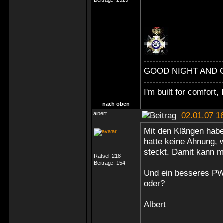
Beiträge:
2529
--------------------------
GOOD NIGHT AND 
--------------------------
I'm built for comfort, I
nach oben
albert
02.01.07 1
Mit den Klängen haben
hatte keine Ahnung, 
steckt. Damit kann
Rätsel:
218
Beiträge:
154
Und ein besseres PW
oder?
Albert