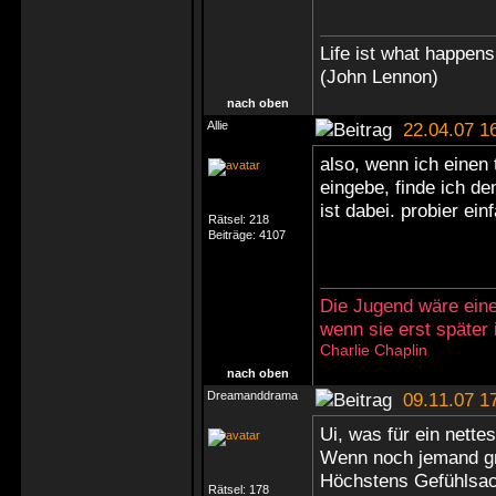
Life ist what happen
(John Lennon)
nach oben
Allie
22.04.07 1
also, wenn ich einen 
eingebe, finde ich den
ist dabei. probier ei
Rätsel:
218
Beiträge:
4107
Die Jugend wäre eine
wenn sie erst später
Charlie Chaplin
nach oben
Dreamanddrama
09.11.07 1
Ui, was für ein nettes
Wenn noch jemand grü
Höchstens Gefühlsa
Rätsel:
178