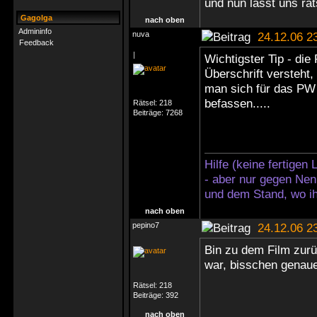
und nun lasst uns rä
Gagolga
nach oben
Admininfo
nuva
24.12.06 2
Feedback
|
Wichtigster Tip - die
Überschrift versteht
man sich für das PW
befassen.....
Rätsel:
218
Beiträge:
7268
Hilfe (keine fertigen
- aber nur gegen Nen
und dem Stand, wo ih
nach oben
pepino7
24.12.06 2
Bin zu dem Film zur
war, bisschen genaue
Rätsel:
218
Beiträge:
392
nach oben