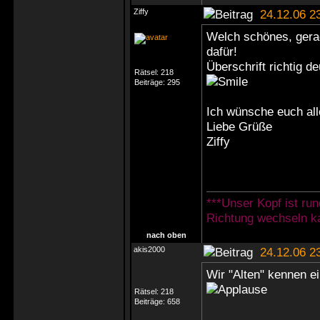
Ziffy
24.12.06 2
Welch schönes, gera
dafür!
Überschrift richtig d
Rätsel:
218
Beiträge:
295
Ich wünsche euch al
Liebe Grüße
Ziffy
***Unser Kopf ist ru
Richtung wechseln ka
nach oben
akis2000
24.12.06 2
Wir "Alten" kennen ei
Rätsel:
218
Beiträge:
658