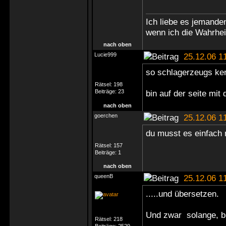
Ich liebe es jemande
wenn ich die Wahrheit
nach oben
Lucie999
25.12.06 1
so schlagerzeugs ke
Rätsel:
198
Beiträge:
23
bin auf der seite mi
nach oben
goerchen
25.12.06 1
du musst es einfach 
Rätsel:
157
Beiträge:
1
nach oben
queenB
25.12.06 1
.....und übersetzen.
Und zwar solange, bis
Rätsel:
218