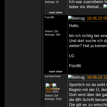
Ich war zuerstbeim fa
Beiträge:
23
lieber ins Weltall...
nach oben
Fuexi86
18.06.22 0
Hallo,
Rätsel:
218
Beiträge:
395
bin ich richtig bei e
Und dort suche ich 
weiter? Hat ja keinen 
LG
Füxi86
nach oben
Lachdochmal
18.06.22 1
Sportlich ist da wohl 
Beginn mit der Ü, dor
Dort wird über die g
Rätsel:
218
die BR-Schrift benann
Beiträge:
5332
Die gilt es zu entsch