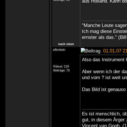
aus Holland. Kann doc
"Manche Leute sagen,
Ich mag diese Einstell
ernster als das." (Bil
nach oben
elfenbein
01.01.07 2
Also das Instrument h
Rätsel:
218
Beiträge:
75
Aber wenn ich der dan
und vom ? ist weit un
Das Bild ist genauso 
Es ist menschlich, üb
gut, in diesem Ärger 
Vincent van Gogh, (1