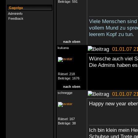
Beiträge:
591
Gagolga
Admininfo
Feedback
Viele Menschen sind 
vollem Mund zu sprec
leerem Kopf zu tun.
nach oben
kukana
01.01.07 2
Wünsche auch viel S
Die Admins haben es 
Rätsel:
218
Beiträge:
1676
nach oben
schnegge
01.01.07 2
Happy new year ebens
Rätsel:
167
Beiträge:
38
Ich bin klein mein He
Schubse und Trete g