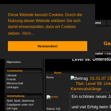
Diese Website benutzt Cookies. Durch die
Nutzung dieser Website erklären Sie sich
Home
Das nächste Rätsel ist in Arbeit
damit einverstanden, dass wir Cookies
22 Gagolganer
online
(0 registrierte und 22 Gäste)
Gagolganer:
9732
Rätsel online:
9498
setzen.
Mehr...
Ga
Verstanden!
Rätsel
Index
->
Rätsel-Hilfe
->
Gagolga - Reloaded
->
Lev
Rätsel-Hilfe
Level 59: Unterst
Allgemeines
Community
Autor
Lifestyle
Roma
01.01.07 2
Freizeit
Titel: Level 59: Unt
Wissenschaft
Umfragen
Karnevalsklänge
Ein schönes neues J
Unterhaltung
Spiel, Spaß, Spannung
Gagolganer unter sich
und viel Erfolg beim
Off-Topic
Rätsel:
218