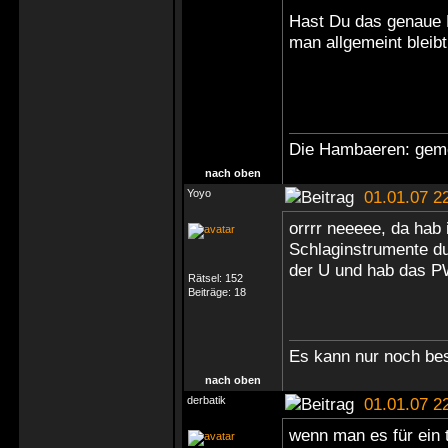
Hast Du das genaue B
man allgemeint bleibt
Die Hambaeren: geme
nach oben
Yoyo
01.01.07 2
orrrr neeeee, da hab 
Schlaginstrumente dur
der U und hab das PW
Rätsel:
152
Beiträge:
18
Es kann nur noch be
nach oben
derbatik
01.01.07 2
wenn man es für ein t