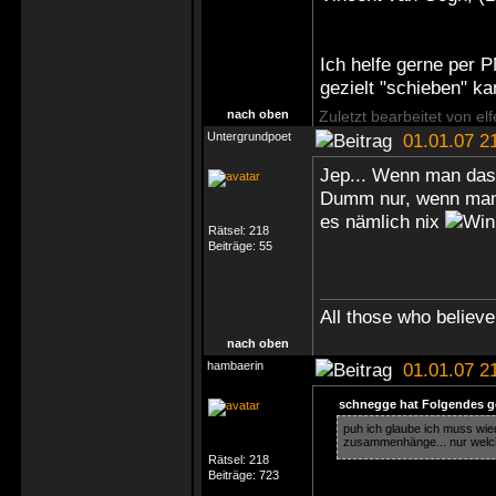
Ich helfe gerne per PN
gezielt "schieben" ka
nach oben
Zuletzt bearbeitet von el
Untergrundpoet
01.01.07 2
Jep... Wenn man das 
Dumm nur, wenn man s
es nämlich nix
Rätsel:
218
Beiträge:
55
All those who believe
nach oben
hambaerin
01.01.07 2
schnegge hat Folgendes g
puh ich glaube ich muss wie
zusammenhänge... nur welch
Rätsel:
218
Beiträge:
723