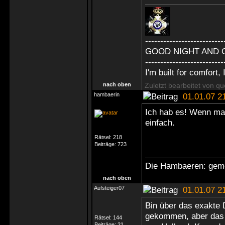
--------------------------
GOOD NIGHT AND 
--------------------------
I'm built for comfort, I
nach oben
Zuletzt bearbeitet von q
hambaerin
01.01.07 2
Ich hab es! Wenn man
einfach.
Rätsel:
218
Beiträge:
723
Die Hambaeren: geme
nach oben
Aufsteiger07
01.01.07 2
Bin über das exakte 
gekommen, aber das i
Rätsel:
144
Beiträge:
21