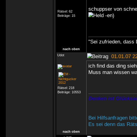
schuppser von schne
Rätsel:
62
-en)
Beiträge:
15
"Sei zufrieden, dass 
nach oben
Udot
01.01.07 2
ich find das ding sie
Muss man wissen wa
Rätsel:
218
Beiträge:
10553
Denken ist Glücksac
Bei Hilfsanfragen bi
Es sei denn das Rätse
nach oben