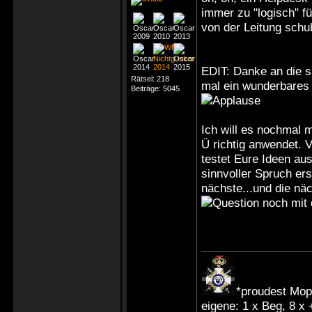
immer zu "logisch" f
von der Leitung schu
EDIT: Danke an die s
Rätsel:
218
mal ein wunderbare
Beiträge:
5045
Ich will es nochmal 
Ü richtig anwendet. 
testet Eure Ideen aus
sinnvoller Spruch ers
nächste...und die nä
noch mit d
*proudest Mop
eigene: 1 x Beg, 8 x