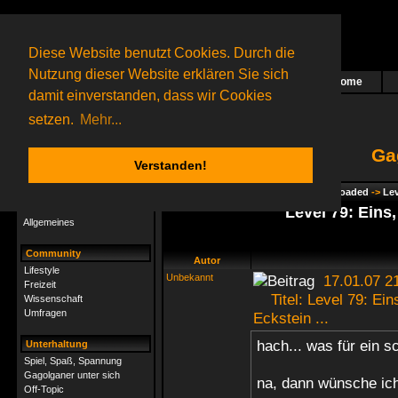
Diese Website benutzt Cookies. Durch die
Nutzung dieser Website erklären Sie sich
Home
Das nächste Rätsel ist in Arbeit
damit einverstanden, dass wir Cookies
61 Gagolganer
online
(0 registrierte und 61 Gäste)
Gagolganer:
9732
Rätsel online:
9498
setzen.
Mehr...
Ga
Verstanden!
Rätsel
Index
->
Rätsel-Hilfe
->
Gagolga - Reloaded
->
Lev
Rätsel-Hilfe
Level 79: Eins, 
Allgemeines
Community
Autor
Lifestyle
Unbekannt
17.01.07 2
Freizeit
Titel: Level 79: Eins,
Wissenschaft
Umfragen
Eckstein ...
hach... was für ein s
Unterhaltung
Spiel, Spaß, Spannung
Gagolganer unter sich
na, dann wünsche ic
Off-Topic