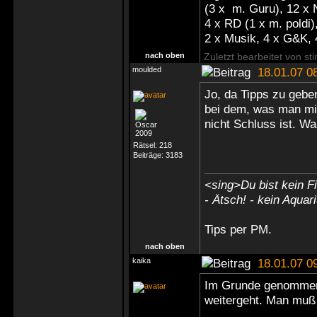
(3 x m. Guru), 12 x
4 x RD (1 x m. poldi),
2 x Musik, 4 x G&K, 
nach oben
Zuletzt bearbeitet von st
moulded
18.01.07 0
Jo, da Tipps zu geben
bei dem, was man mit
nicht Schluss ist. Wa
Rätsel:
218
Beiträge:
3183
<sing>Du bist kein Fi
- Ätsch! - kein Aquar
Tips
per PM
.
nach oben
kaika
18.01.07 0
Im Grunde genommen i
weitergeht. Man muß 