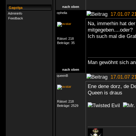
nach oben
Gagolga
ophelia
17.01.07 2
Admininfo
Feedback
Na, immerhin hat der
mitgegeben....oder?
Ich such mal die Gra
Rätsel:
218
Beiträge:
35
Man gewöhnt sich an 
nach oben
queenB
17.01.07 2
Ene dene dorz, de De
Queen is draus
Rätsel:
218
Beiträge:
2529