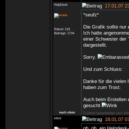
HelpDesk
17.01.07 2
*seufz*
Die Grafik sollte nur
Rätsel:
218
Ich hatte angenommen,
Beiträge:
1734
einer Schwester der T
dargestellt.
Sorry.
Und zum Schluss:
Danke für die vielen 
haben zum Trost:
Auch beim Erstellen 
gesucht
nach oben
Zuletzt bearbeitet von H
stinni
18.01.07 0
oh, oh, ein Helpdesk-