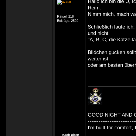
Hallo ich bin die Ü, i
Reim.
Nimm mich, mach was
Rätsel:
218
Beiträge:
2529
Schließlich laute ich: "
und nicht
"A, B, C, die Katze lä
Bildchen gucken sol
weiter ist
oder am besten überh
--------------------------
GOOD NIGHT AND 
--------------------------
I'm built for comfort, I
nach oben