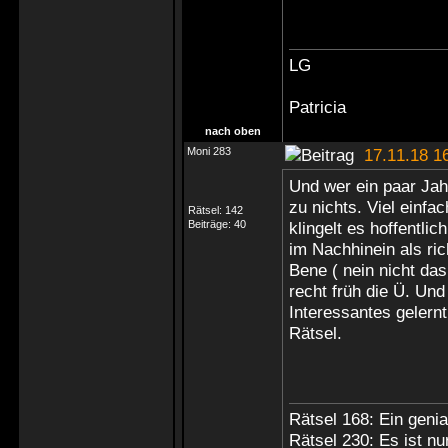
LG
Patricia
nach oben
Moni 283
17.11.18 1
Und wer ein paar Ja
zu nichts. Viel einfa
Rätsel:
142
Beiträge:
40
klingelt es hoffentli
im Nachhinein als ric
Bene ( nein nicht das
recht früh die Ü. Und
Interessantes gelernt
Rätsel.
Rätsel 168: Ein genia
Rätsel 230: Es ist nu