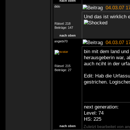
nach oben
dido
04.03.07 1
Und das ist wirklich
Rätsel:
218
Beiträge:
147
nach oben
angiebi70
04.03.07 1
bin mit dem land und 
herausgeberin war, a
auch nciht in der ur
Rätsel:
215
Beiträge:
27
Edit: Hab die Urfassu
gestrichen. Logische
next generation:
Level: 74
HS: 225
nach oben
Zuletzt bearbeitet von a