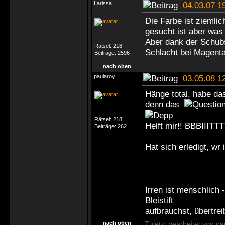
Larissa
04.03.07 1
Die Farbe ist ziemlic
gesucht ist aber was
Aber dank der Schubs
Rätsel:
218
Schlacht bei Magent
Beiträge:
2596
nach oben
paularoy
03.05.08 1
Hänge total, habe da
denn das
Rätsel:
218
Helft mir!! BBBIIITT
Beiträge:
262
Hat sich erledigt, wr
Irren ist menschlich
Bleistift
aufbrauchst, übertrei
nach oben
Zuletzt bearbeitet von p