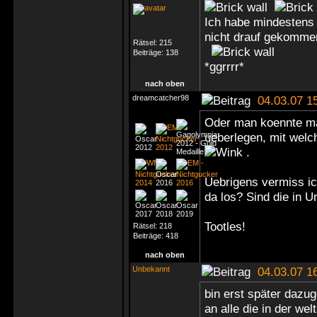
Ich habe mindestens
nicht drauf gekomme
Rätsel:
215
Beiträge:
138
*ggrrrr*
nach oben
dreamcatcher98
04.03.07 1
Oder man koennte mal
ueberlegen, mit wel
.
Uebrigens vermiss ic
da los? Sind die in U
Tootles!
Rätsel:
218
Beiträge:
418
nach oben
Unbekannt
04.03.07 1
bin erst später dazu
an alle die in der wel