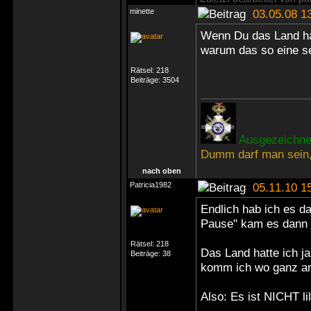
minette
03.05.08 1
Wenn Du das Land hast
warum das so eine s
Rätsel:
218
Beiträge:
3504
Ausgezeichnet
Dumm darf man sein,
nach oben
Patricia1982
05.11.10 1
Endlich hab ich es d
Pause" kam es dann w
Rätsel:
218
Das Land hatte ich ja
Beiträge:
38
komm ich wo ganz an
Also: Es ist NICHT li