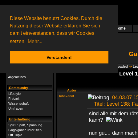
Diese Website benutzt Cookies. Durch die
Nutzung dieser Website erklären Sie sich
Home
Das nächste Rätsel ist in Arbeit
damit einverstanden, dass wir Cookies
196 Gagolganer
online
(0 registrierte und 196 Gäste)
Gagolganer:
9732
Rätsel online:
9498
setzen.
Mehr...
Ga
Verstanden!
Rätsel
Index
->
Rätsel-Hilfe
->
Gagolga - Reloaded
->
Lev
Rätsel-Hilfe
Level 
Allgemeines
Community
Autor
Lifestyle
Unbekannt
04.03.07 1
Freizeit
Titel: Level 138: Fa
Wissenschaft
Umfragen
sind alle mit dem rät
kann?
Unterhaltung
Spiel, Spaß, Spannung
Gagolganer unter sich
nun gut... dann mach
Off-Topic