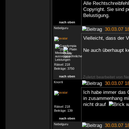
Alle Rechtschreibfeh
Copyright. Sie sind 
Belustigung.
nach oben
Nebelguru
30.03.07 1
Vielleicht, dass der
Ne auch überhaupt 
Rätsel:
218
Beiträge:
3750
nach oben
Zuletzt bearbeitet von N
Knorrli
30.03.07 1
Ich habe immer das G
in zusammenhang mit
nicht drauf
Rätsel:
218
Beiträge:
139
nach oben
Nebelguru
30.03.07 1