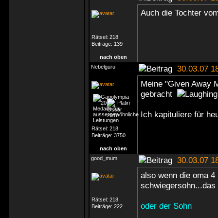
Auch die Tochter vom
Rätsel:
218
Beiträge:
139
nach oben
Nebelguru
30.03.07 1
Meine "Given Away M
gebracht
Ich kapituliere für h
Rätsel:
218
Beiträge:
3750
nach oben
good_mum
30.03.07 1
also wenn die oma 4 t
schwiegersohn...das 
Rätsel:
218
oder der Sohn
Beiträge:
222