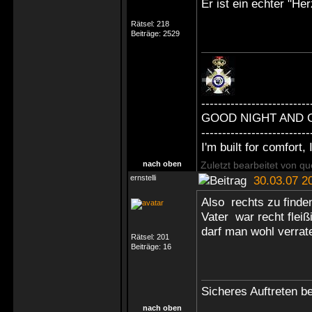
Er ist ein echter "He
Rätsel:
218
Beiträge:
2529
--------------------------
GOOD NIGHT AND 
--------------------------
I'm built for comfort, I
nach oben
Zuletzt bearbeitet von q
ernstelli
30.03.07 2
Also rechts zu finden
Vater war recht fleiß
darf man wohl verrat
Rätsel:
201
Beiträge:
16
Sicheres Auftreten be
nach oben