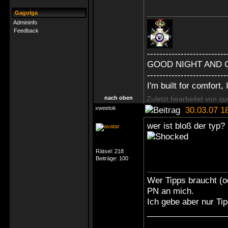
Gagolga
Admininfo
Feedback
--------------------------
GOOD NIGHT AND 
--------------------------
I'm built for comfort, I
nach oben
Zuletzt bearbeitet von q
xweetok
30.03.07 1
wer ist bloß der typ
Rätsel:
218
Beiträge:
100
Wer Tipps braucht (od
PN an mich.
Ich gebe aber nur Ti
_________________