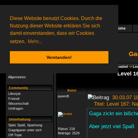
Diese Website benutzt Cookies. Durch die
Nutzung dieser Website erklären Sie sich
Home
Das nächste Rätsel ist in Arbeit
damit einverstanden, dass wir Cookies
15 Gagolganer
online
(0 registrierte und 15 Gäste)
Gagolganer:
9732
Rätsel online:
9498
setzen.
Mehr...
Ga
Verstanden!
Rätsel
Index
->
Rätsel-Hilfe
->
Gagolga - Reloaded
->
Lev
Rätsel-Hilfe
Level 1
Allgemeines
Community
Autor
Lifestyle
queenB
30.03.07 1
Freizeit
Titel: Level 167: N
Wissenschaft
Umfragen
Gaga zickt ein bißche
Unterhaltung
Spiel, Spaß, Spannung
Aber jetzt viel Spaß
Rätsel:
218
Gagolganer unter sich
Beiträge:
2529
Off-Topic