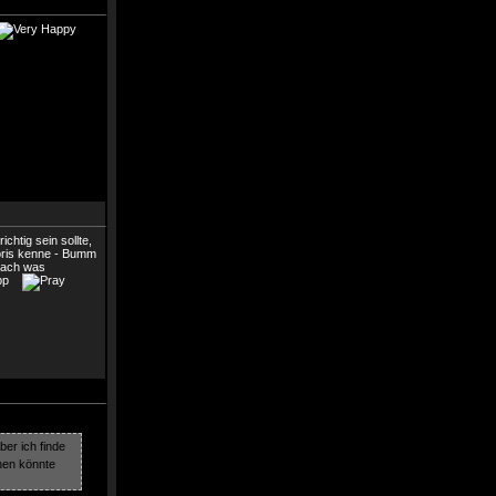
chtig sein sollte,
 Boris kenne - Bumm
nach was
Tipp
ber ich finde
chen könnte