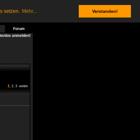
es setzen.
Mehr...
Verstanden!
Forum
stenlos anmelden!
1
,
2
,
3
weiter