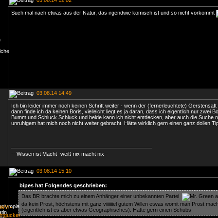
03.08.14 12:02
Such mal nach etwas aus der Natur, das irgendwie komisch ist und so nicht vorkommt
03.08.14 14:49
Ich bin leider immer noch keinen Schritt weiter - wenn der (fernerleuchtete) Gerstensaft ri
dann finde ich da keinen Boris, vielleicht liegt es ja daran, dass ich eigentlich nur zwei
Bumm und Schluck Schluck und beide kann ich nicht entdecken, aber auch die Suche 
unruhigem hat mich noch nicht weiter gebracht. Hätte wirklich gern einen ganz dollen 
-- Wissen ist Macht- weiß nix macht nix--
03.08.14 15:10
bipes hat Folgendes geschrieben:
Das BR brachte mich zu einem Anhänger einer unbekannten Partei
a
da kein Prost, höchstens mit ganz viiiiiiiel gutem Willen etwas womit man Prost ma
(eigentlich ist es aber etwas Geographisches). Hätte gern einen Schubs