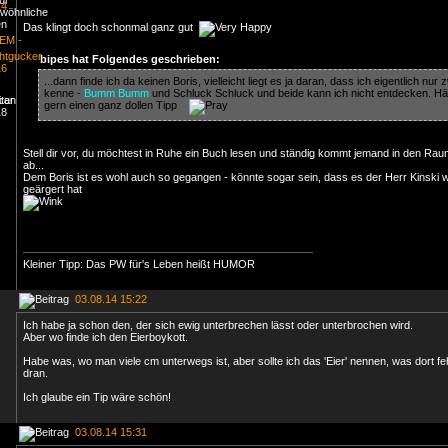
Das klingt doch schonmal ganz gut
bipes hat Folgendes geschrieben:
...dann finde ich da keinen Boris, vielleicht liegt es ja daran, dass ich eigentlich nur 
kenne -
Bumm Bumm
und Schluck Schluck und beide kann ich nicht entdecken. Hät
gern einen ganz dollen Tipp
Stell dir vor, du möchtest in Ruhe ein Buch lesen und ständig kommt jemand in den Rau
ab...
Dem Boris ist es wohl auch so gegangen - könnte sogar sein, dass es der Herr Kinski w
geärgert hat
Kleiner Tipp: Das PW für's Leben heißt HUMOR
03.08.14 15:22
Ich habe ja schon den, der sich ewig unterbrechen lässt oder unterbrochen wird.
Aber wo finde ich den Eierboykott.
Habe was, wo man viele cm unterwegs ist, aber sollte ich das 'Eier' nennen, was dort fehl
dran.
Ich glaube ein Tip wäre schön!
03.08.14 15:31