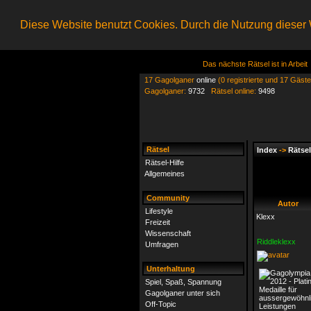
Diese Website benutzt Cookies. Durch die Nutzung dieser W
Das nächste Rätsel ist in Arbeit
17 Gagolganer
online
(0 registrierte und 17 Gäste
Gagolganer:
9732
Rätsel online:
9498
Rätsel
Index
->
Rätsel
Rätsel-Hilfe
Allgemeines
Community
Autor
Lifestyle
Klexx
Freizeit
Wissenschaft
Riddleklexx
Umfragen
Unterhaltung
Spiel, Spaß, Spannung
Gagolganer unter sich
Off-Topic