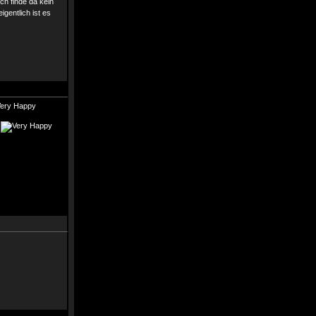
ch finde da kein
igentlich ist es
.