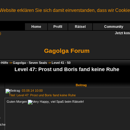
ebsite erklären Sie sich damit einverstanden, dass wir Cooki
Home
Profil
Rätsel
Community
Jetzt ko
)
Gagolga Forum
-Hilfe
->
Gagolga - Seven Seals
->
Level 41 - 50
Level 47: Prost und Boris fand keine Ruhe
Beitrag
03.08.14 10:00
Titel: Level 47: Prost und Boris fand keine Ruhe
Guten Morgen
, viel Spaß beim Rätseln!