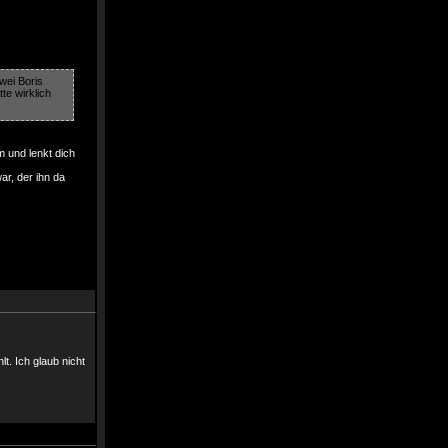
zwei Boris
te wirklich
m und lenkt dich
ar, der ihn da
t. Ich glaub nicht