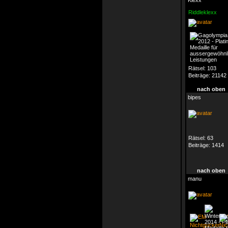
Klexx
Riddleklexx
Rätsel:
103
Beiträge:
21142
nach oben
bipes
Rätsel:
63
Beiträge:
1414
nach oben
manu