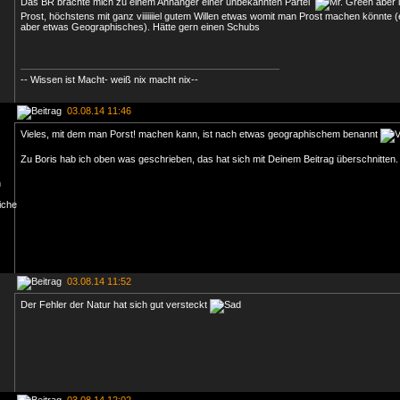
Das BR brachte mich zu einem Anhänger einer unbekannten Partei
aber i
Prost, höchstens mit ganz viiiiiiiel gutem Willen etwas womit man Prost machen könnte (e
aber etwas Geographisches). Hätte gern einen Schubs
-- Wissen ist Macht- weiß nix macht nix--
03.08.14 11:46
Vieles, mit dem man Porst! machen kann, ist nach etwas geographischem benannt
Zu Boris hab ich oben was geschrieben, das hat sich mit Deinem Beitrag überschnitten
03.08.14 11:52
Der Fehler der Natur hat sich gut versteckt