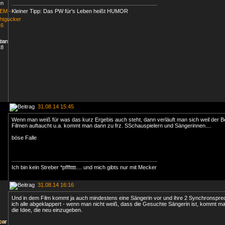
Kleiner Tipp: Das PW für's Leben heißt HUMOR
31.08.14 15:45
Wenn man weiß für was das kurz Ergebis auch steht, dann verläuft man sich weil der Be
Filmen auftaucht u.a. kommt man dann zu frz. SSchauspielern und Sängerinnen....
böse Falle
Ich bin kein Streber *pffftttt.... und mich gibts nur mit Mecker
31.08.14 16:16
Und in dem Film kommt ja auch mindestens eine Sängerin vor und ihre 2 Synchronsprec
ich alle abgeklappert - wenn man nicht weiß, dass die Gesuchte Sängerin ist, kommt man
die Idee, die neu einzugeben.