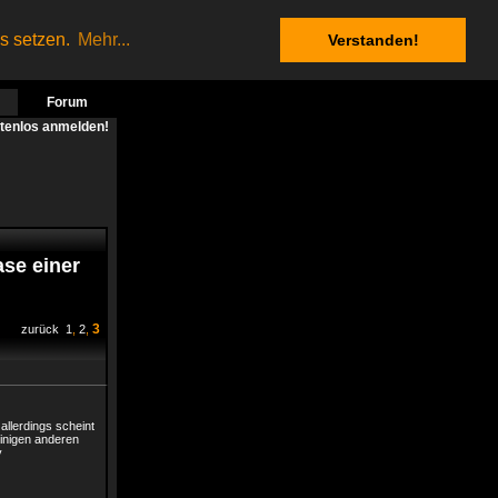
es setzen.
Mehr...
Verstanden!
Forum
stenlos anmelden!
ase einer
3
zurück
1
,
2
,
allerdings scheint
einigen anderen