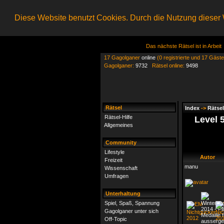
Diese Website benutzt Cookies. Durch die Nutzung dieser W
Das nächste Rätsel ist in Arbeit
17 Gagolganer
online
(0 registrierte und 17 Gäste
Gagolganer:
9732
Rätsel online:
9498
Rätsel
Index
->
Rätsel
Rätsel-Hilfe
Level 
Allgemeines
Community
Lifestyle
Autor
Freizeit
manu
Wissenschaft
Umfragen
Unterhaltung
Spiel, Spaß, Spannung
Gagolganer unter sich
Off-Topic