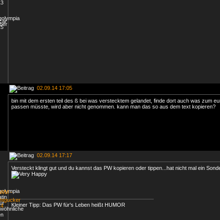
02.09.14 17:05
bin mit dem ersten teil des ß bei was verstecktem gelandet, finde dort auch was zum 
passen müsste, wird aber nicht genommen. kann man das so aus dem text kopieren?
02.09.14 17:17
Versteckt klingt gut und du kannst das PW kopieren oder tippen...hat nicht mal ein Son
Kleiner Tipp: Das PW für's Leben heißt HUMOR