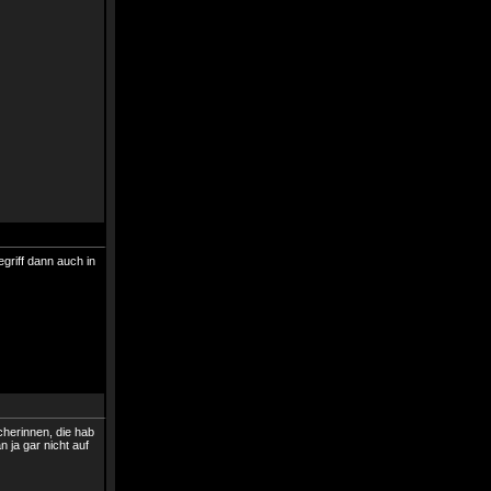
griff dann auch in
herinnen, die hab
 ja gar nicht auf