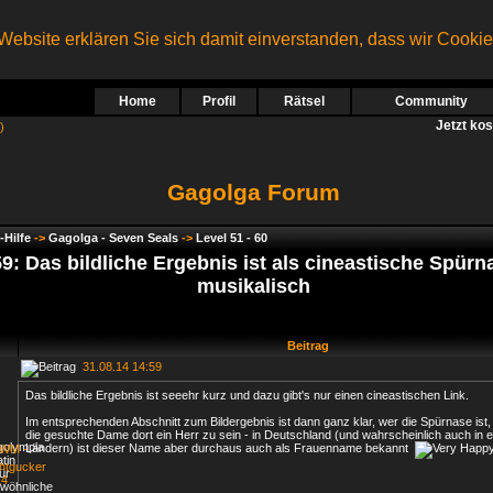
ebsite erklären Sie sich damit einverstanden, dass wir Cooki
Home
Profil
Rätsel
Community
Jetzt ko
)
Gagolga Forum
-Hilfe
->
Gagolga - Seven Seals
->
Level 51 - 60
59: Das bildliche Ergebnis ist als cineastische Spürn
musikalisch
Beitrag
31.08.14 14:59
Das bildliche Ergebnis ist seeehr kurz und dazu gibt's nur einen cineastischen Link.
Im entsprechenden Abschnitt zum Bildergebnis ist dann ganz klar, wer die Spürnase ist, 
die gesuchte Dame dort ein Herr zu sein - in Deutschland (und wahrscheinlich auch in 
Ländern) ist dieser Name aber durchaus auch als Frauenname bekannt