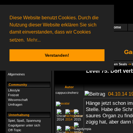
Diese Website benutzt Cookies. Durch die
Nutzung dieser Website erklären Sie sich
Home
Das nächste Rätsel ist in Arbeit
damit einverstanden, dass wir Cookies
51 Gagolganer
online
(0 registrierte und 51 Gäste)
Gagolganer:
9732
Rätsel online:
9498
setzen.
Mehr...
Ga
Verstanden!
Rätsel
Index
->
Rätsel-Hilfe
->
Gagolga - Seven Seals
->
Rätsel-Hilfe
Level 75: Dort ver
Allgemeines
Community
Autor
Lifestyle
cappuccinoherz
04.10.14 1
Freizeit
Wissenschaft
Hänge jetzt schon im
Umfragen
Stelle. Habe die Schr
saures Organ zu fin
Unterhaltung
Spiel, Spaß, Spannung
zügig hat, aber dann 
Gagolganer unter sich
Off-Topic