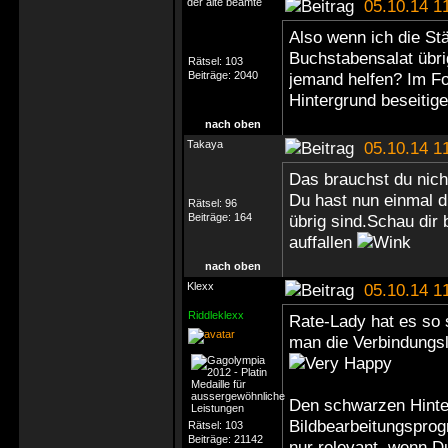
der alte beamte
05.10.14 1
Also wenn ich die Stä
Buchstabensalat übri
Rätsel:
103
Beiträge:
2040
jemand helfen? Im F
Hintergrund beseiti
nach oben
Takaya
05.10.14 1
Das brauchst du nich
Du hast nun einmal d
Rätsel:
96
Beiträge:
164
übrig sind.Schau dir
auffallen
nach oben
Klexx
05.10.14 1
Riddleklexx
Rate-Lady hat es so
man die Verbindungsl
Den schwarzen Hint
Bildbearbeitungspro
Rätsel:
103
Beiträge:
21142
nur relevant, wenn 