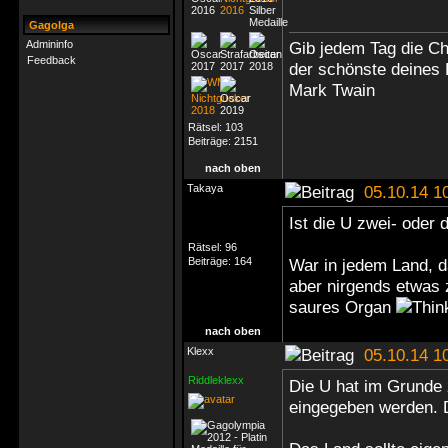
Gagolga
Admininfo
Gib jedem Tag die C
Feedback
der schönste deines
Mark Twain
Rätsel:
103
Beiträge:
2151
nach oben
Takaya
05.10.14 1
Ist die U zwei- oder
Rätsel:
96
Beiträge:
164
War in jedem Land, da
aber nirgends etwas
saures Organ
nach oben
Klexx
05.10.14 1
Riddleklexx
Die U hat im Grunde 
eingegeben werden. 