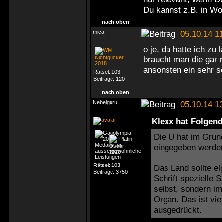
Du kannst z.B. in Wo
nach oben
mica
05.10.14 1
o je, da hatte ich zu 
braucht man die gar 
ansonsten ein sehr sc
Rätsel:
103
Beiträge:
120
nach oben
Nebelguru
05.10.14 1
Klexx hat Folgen
Die U hat im Grun
eingegeben werde
Rätsel:
103
Das Land sollte ei
Beiträge:
3750
Schrift spezielle
selbst, sondern i
Organ. Das ist vie
ausgedrückt.