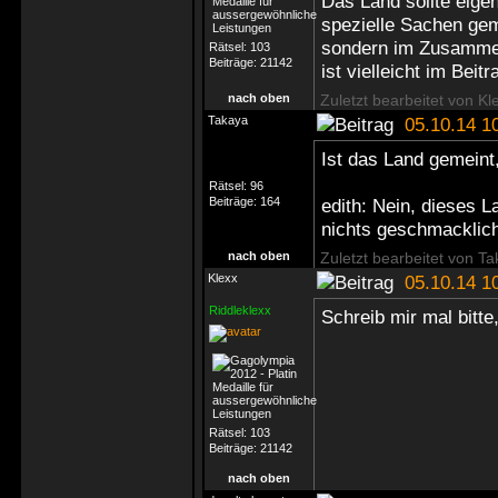
Das Land sollte eigen
spezielle Sachen gem
sondern im Zusammen
Rätsel:
103
Beiträge:
21142
ist vielleicht im Bei
nach oben
Zuletzt bearbeitet von Kl
Takaya
05.10.14 1
Ist das Land gemeint
Rätsel:
96
Beiträge:
164
edith: Nein, dieses L
nichts geschmacklic
nach oben
Zuletzt bearbeitet von T
Klexx
05.10.14 1
Riddleklexx
Schreib mir mal bitte
Rätsel:
103
Beiträge:
21142
nach oben