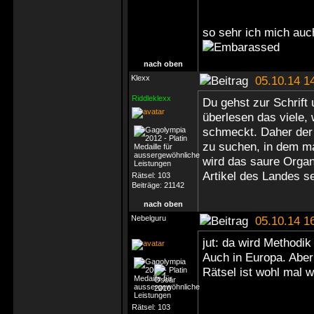
so sehr ich mich auc
nach oben
Klexx
05.10.14 1
Riddleklexx
Du gehst zur Schrift
überlesen das viele,
schmeckt. Daher der
zu suchen, in dem ma
wird das saure Organ
Artikel des Landes s
Rätsel:
103
Beiträge:
21142
nach oben
Nebelguru
05.10.14 1
jut: da wird Methodi
Auch in Europa. Abe
Rätsel ist wohl mal
Rätsel:
103