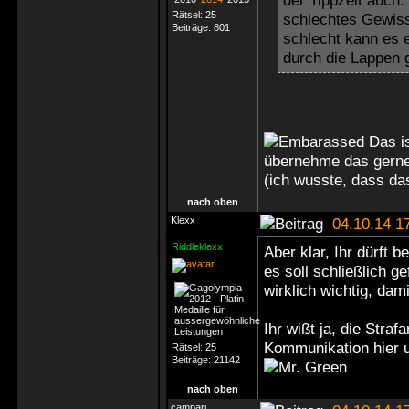
der Tippzeit auch
Rätsel:
25
schlechtes Gewis
Beiträge:
801
schlecht kann es e
durch die Lappen
Das is
übernehme das ger
(ich wusste, dass da
nach oben
Klexx
04.10.14 1
Riddleklexx
Aber klar, Ihr dürft 
es soll schließlich g
wirklich wichtig, dam
Ihr wißt ja, die Straf
Kommunikation hier 
Rätsel:
25
Beiträge:
21142
nach oben
campari