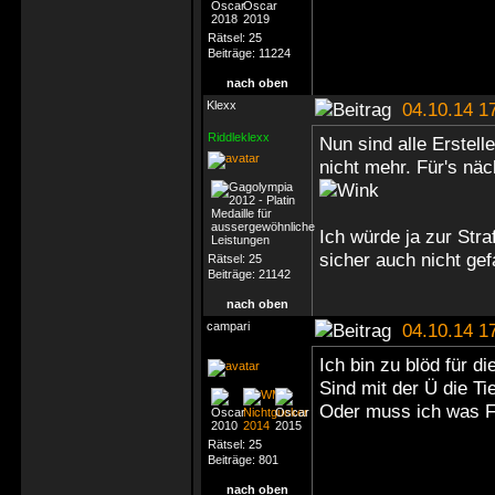
Rätsel:
25
Beiträge:
11224
nach oben
Klexx
04.10.14 1
Riddleklexx
Nun sind alle Erstel
nicht mehr. Für's nä
Ich würde ja zur Stra
sicher auch nicht ge
Rätsel:
25
Beiträge:
21142
nach oben
campari
04.10.14 1
Ich bin zu blöd für di
Sind mit der Ü die Ti
Oder muss ich was 
Rätsel:
25
Beiträge:
801
nach oben