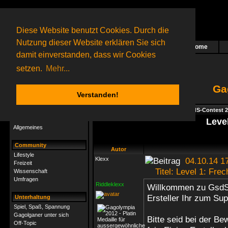
Diese Website benutzt Cookies. Durch die
Nutzung dieser Website erklären Sie sich
Home
Das nächste Rätsel ist in Arbeit
damit einverstanden, dass wir Cookies
65 Gagolganer
online
(0 registrierte und 65 Gäste)
Gagolganer:
9732
Rätsel online:
9498
setzen.
Mehr...
Ga
Verstanden!
Rätsel
Index
->
Rätsel-Hilfe
->
Specials - GsdS-Contest 
Rätsel-Hilfe
Leve
Allgemeines
Community
Autor
Lifestyle
Klexx
04.10.14 1
Freizeit
Titel: Level 1: Fre
Wissenschaft
Umfragen
Riddleklexx
Willkommen zu GsdS,
Ersteller Ihr zum Su
Unterhaltung
Spiel, Spaß, Spannung
Gagolganer unter sich
Bitte seid bei der B
Off-Topic