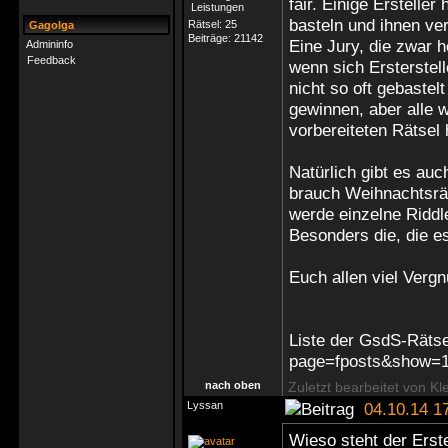
fair. Einige Erstelle
basteln und ihnen ver
Rätsel:
25
Gagolga
Beiträge:
21142
Eine Jury, die zwar h
Admininfo
Feedback
wenn sich Ersterstel
nicht so oft gebastel
gewinnen, aber alle 
vorbereiteten Rätsel
Natürlich gibt es auc
brauch Weihnachtsrät
werde einzelne Riddl
Besonders die, die e
Euch allen viel Verg
Liste der GsdS-Rätse
page=fposts&show=1
nach oben
Zuletzt bearbeitet von Kl
Lyssan
04.10.14 1
Wieso steht der Erste