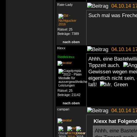
Rate-Lady
04.10.14 1
Such mal was Frech
Rätsel:
25
Beiträge:
7389
nach oben
Klexx
04.10.14 1
Riddleklexx
Ahhh, eine Bastelwill
Tippzeit auch.
Gewissen wegen mein
eigentlich nicht sein
laß!
Rätsel:
25
Beiträge:
21142
nach oben
campari
04.10.14 1
Klexx hat Folgen
Ahhh, eine Bastelw