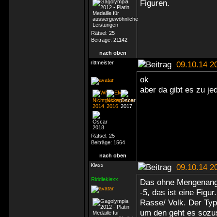
Figuren.
Rätsel:
25
Beiträge:
21142
nach oben
rittmeister
09.10.14 2
ok
aber da gibt es zu je
Rätsel:
25
Beiträge:
1564
nach oben
Klexx
09.10.14 2
Riddleklexx
Das ohne Mengenanga
-5, das ist eine Figu
Rasse/ Volk. Der Ty
um den geht es sozu