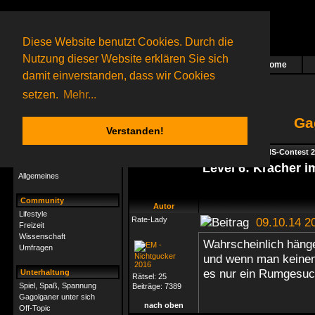
Diese Website benutzt Cookies. Durch die
Nutzung dieser Website erklären Sie sich
Home
Das nächste Rätsel ist in Arbeit
damit einverstanden, dass wir Cookies
72 Gagolganer
online
(0 registrierte und 72 Gäste)
Gagolganer:
9732
Rätsel online:
9498
setzen.
Mehr...
Ga
Verstanden!
Rätsel
Index
->
Rätsel-Hilfe
->
Specials - GsdS-Contest 
Rätsel-Hilfe
Level 6: Kracher 
Allgemeines
Community
Autor
Lifestyle
Rate-Lady
09.10.14 2
Freizeit
Wissenschaft
Wahrscheinlich hänge
Umfragen
und wenn man keinen 
es nur ein Rumgesuc
Unterhaltung
Rätsel:
25
Spiel, Spaß, Spannung
Beiträge:
7389
Gagolganer unter sich
nach oben
Off-Topic