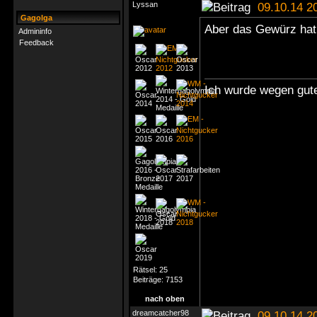
Lyssan
09.10.14 2
Gagolga
Aber das Gewürz hat
Admininfo
Feedback
Ich wurde wegen gute
Rätsel:
25
Beiträge:
7153
nach oben
dreamcatcher98
09.10.14 2