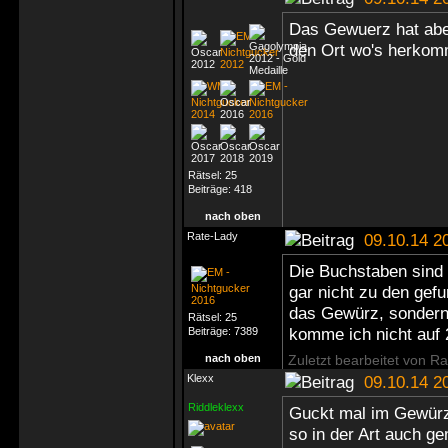
Das Gewuerz hat abe
den Ort wo's herkom
Rätsel:
25
Beiträge:
418
nach oben
Rate-Lady
09.10.14 2
Die Buchstaben sind 
gar nicht zu den gef
das Gewürz, sondern
Rätsel:
25
komme ich nicht auf
Beiträge:
7389
nach oben
Zuletzt bearbeitet von R
Klexx
09.10.14 2
Riddleklexx
Guckt mal im Gewürz-
so in der Art auch g