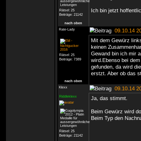
Ich bin jetzt hoffen
Rätsel:
25
Beiträge:
21142
nach oben
Rate-Lady
09.10.14 2
Mit dem Gewürz links
keinen Zusammenhang
Gewand bin ich mir a
Rätsel:
25
wird.Ebenso bei dem
Beiträge:
7389
gefunden, da wird d
erstzt. Aber ob das 
nach oben
Klexx
09.10.14 2
Riddleklexx
Ja, das stimmt.
Beim Gewürz wird do
Beim Typ den Nachn
Rätsel:
25
Beiträge:
21142