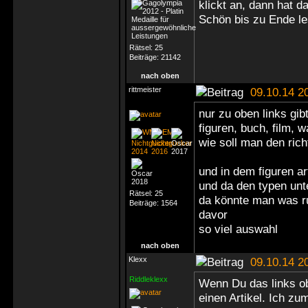
klickt an, dann hat
Schön bis zu Ende l
Rätsel:
25
Beiträge:
21142
nach oben
rittmeister
09.10.14 2
nur zu oben links gib
figuren, buch, film, 
wie soll man den ric
und in dem figuren a
und da den typen un
Rätsel:
25
da könnte man was r
Beiträge:
1564
davor
so viel auswahl
nach oben
Klexx
09.10.14 2
Riddleklexx
Wenn Du das links ob
einen Artikel. Ich zu