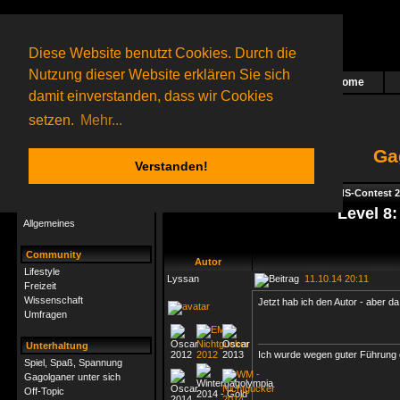
Diese Website benutzt Cookies. Durch die
Nutzung dieser Website erklären Sie sich
Home
Das nächste Rätsel ist in Arbeit
damit einverstanden, dass wir Cookies
16 Gagolganer
online
(1 registrierter und 15 Gäste)
Gagolganer:
9732
Rätsel online:
9498
setzen.
Mehr...
Ga
Verstanden!
Rätsel
Index
->
Rätsel-Hilfe
->
Specials - GsdS-Contest 
Rätsel-Hilfe
Level 8
Allgemeines
Community
Autor
Lifestyle
Lyssan
11.10.14 20:11
Freizeit
Wissenschaft
Jetzt hab ich den Autor - aber da 
Umfragen
Unterhaltung
Ich wurde wegen guter Führung e
Spiel, Spaß, Spannung
Gagolganer unter sich
Off-Topic