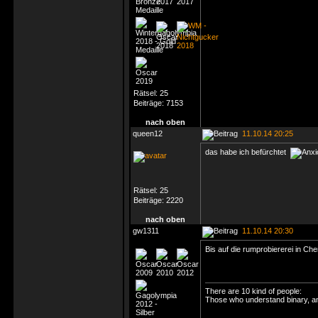
Rätsel:
25
Beiträge:
7153
nach oben
queen12
11.10.14 20:25
das habe ich befürchtet
Rätsel:
25
Beiträge:
2220
nach oben
gw1311
11.10.14 20:30
Bis auf die rumprobiererei in C
There are 10 kind of people:
Those who understand binary, an