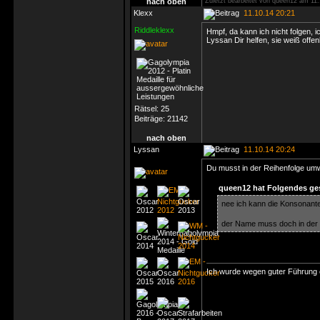
nach oben
Zuletzt bearbeitet von queen12 am 11.
Klexx
11.10.14 20:21
Riddleklexx
Hmpf, da kann ich nicht folgen, i
Lyssan Dir helfen, sie weiß off
Rätsel:
25
Beiträge:
21142
nach oben
Lyssan
11.10.14 20:24
Du musst in der Reihenfolge u
queen12 hat Folgendes ge
nee ich kann die Konsonant
der Name muss doch in der 
Ich wurde wegen guter Führung e