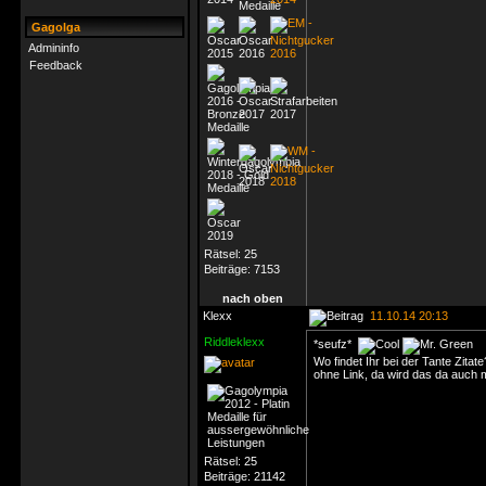
Gagolga
Admininfo
Feedback
Rätsel:
25
Beiträge:
7153
nach oben
Klexx
11.10.14 20:13
Riddleklexx
*seufz*
Wo findet Ihr bei der Tante Zitat
ohne Link, da wird das da auch
Rätsel:
25
Beiträge:
21142