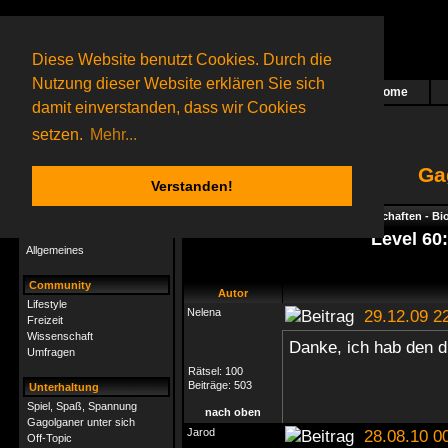
Diese Website benutzt Cookies. Durch die
Nutzung dieser Website erklären Sie sich
Home
Das nächste Rätsel ist in Arbeit
damit einverstanden, dass wir Cookies
60 Gagolganer
online
(0 registrierte und 60 Gäste)
Gagolganer:
9732
Rätsel online:
9498
setzen.
Mehr...
Ga
Verstanden!
Rätsel
Index
->
Rätsel-Hilfe
->
Naturwissenschaften - Bi
Rätsel-Hilfe
Level 60
Allgemeines
Community
Autor
Lifestyle
Nelena
29.12.09 2
Freizeit
Wissenschaft
Danke, ich hab den d
Umfragen
Rätsel:
100
Beiträge:
503
Unterhaltung
Spiel, Spaß, Spannung
nach oben
Gagolganer unter sich
Jarod
28.08.10 0
Off-Topic