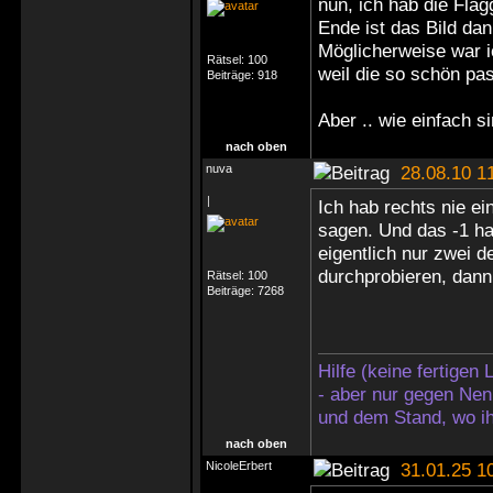
nun, ich hab die Fla
Ende ist das Bild da
Möglicherweise war i
Rätsel:
100
weil die so schön pa
Beiträge:
918
Aber .. wie einfach s
nach oben
nuva
28.08.10 1
|
Ich hab rechts nie e
sagen. Und das -1 ha
eigentlich nur zwei 
durchprobieren, dann 
Rätsel:
100
Beiträge:
7268
Hilfe (keine fertigen
- aber nur gegen Nen
und dem Stand, wo ih
nach oben
NicoleErbert
31.01.25 1