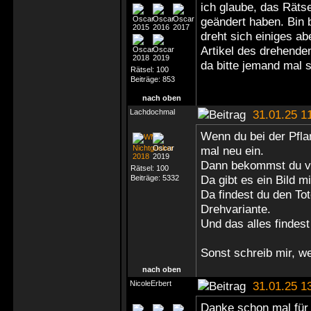
ich glaube, das Rätsel
geändert haben. Bin 
dreht sich einiges a
Artikel des drehende
da bitte jemand mal
Rätsel:
100
Beiträge:
853
nach oben
Lachdochmal
31.01.25 1
Wenn du bei der Pflan
mal neu ein.
Dann bekommst du vi
Rätsel:
100
Da gibt es ein Bild 
Beiträge:
5332
Da findest du den Tot
Drehvariante.
Und das alles findest
Sonst schreib mir, we
nach oben
NicoleErbert
31.01.25 1
Danke schon mal für 