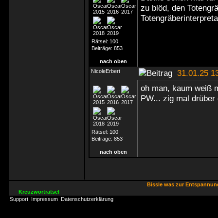
zu blöd, den Totengr
Totengräberinterpret
Rätsel:
100
Beiträge:
853
nach oben
NicoleErbert
31.01.25 1
oh man, kaum weiß ma
PW... zig mal drüber
Rätsel:
100
Beiträge:
853
nach oben
Bissle was zur Entspannu
Kreuzworträtsel
Support
Impressum
Datenschutzerklärung