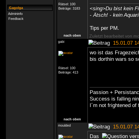
Rätsel:
100
<sing>Du bist kein Fi
Gagolga
Beiträge:
3183
Admininfo
- Ätsch! - kein Aquar
Feedback
Tips
per PM
.
nach oben
Zuletzt bearbeitet von m
gabi
15.01.07 1
wo ist das Fragezei
bis dorthin wars so 
Rätsel:
100
Beiträge:
413
Passion + Persistanc
Success is falling ni
I´m not frightened of f
nach oben
moulded
15.01.07 1
Das
vers