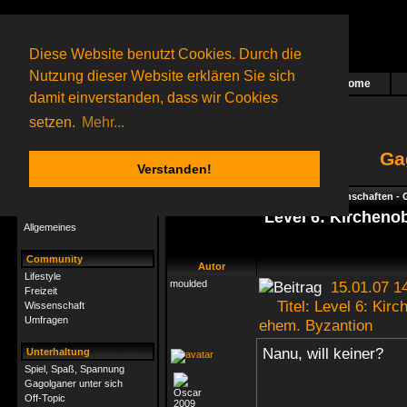
Diese Website benutzt Cookies. Durch die
Nutzung dieser Website erklären Sie sich
Home
Das nächste Rätsel ist in Arbeit
damit einverstanden, dass wir Cookies
21 Gagolganer
online
(0 registrierte und 21 Gäste)
Gagolganer:
9732
Rätsel online:
9498
setzen.
Mehr...
Ga
Verstanden!
Rätsel
Index
->
Rätsel-Hilfe
->
Geisteswissenschaften - 
Rätsel-Hilfe
Level 6: Kircheno
Allgemeines
Community
Autor
Lifestyle
moulded
15.01.07 1
Freizeit
Titel: Level 6: Kirc
Wissenschaft
Umfragen
ehem. Byzantion
Nanu, will keiner?
Unterhaltung
Spiel, Spaß, Spannung
Gagolganer unter sich
Off-Topic