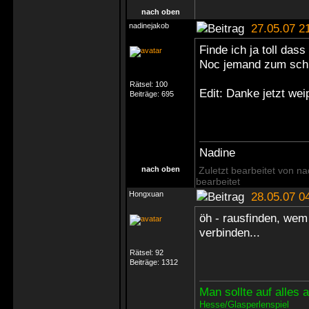
nach oben
nadinejakob
27.05.07 2
Finde ich ja toll dass
Noc jemand zum sch
Rätsel:
100
Edit: Danke jetzt wei
Beiträge:
695
Nadine
nach oben
Zuletzt bearbeitet von n
bearbeitet
Hongxuan
28.05.07 0
öh - rausfinden, wem 
verbinden...
Rätsel:
92
Beiträge:
1312
Man sollte auf alles
Hesse/Glasperlenspiel