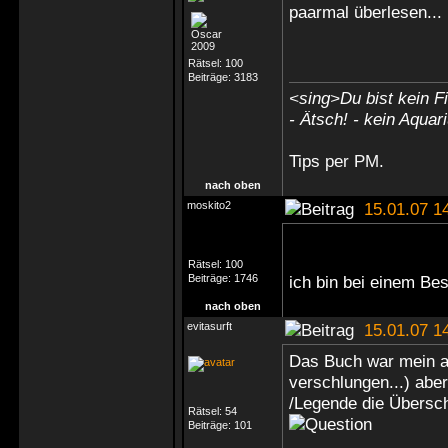
paarmal überlesen...
Rätsel:
100
Beiträge:
3183
<sing>Du bist kein Fi
- Ätsch! - kein Aquar
Tips
per PM
.
nach oben
moskito2
15.01.07 1
Rätsel:
100
Beiträge:
1746
ich bin bei einem Bes
nach oben
evitasurft
15.01.07 1
Das Buch war mein al
verschlungen...) abe
/Legende die Übersch
Rätsel:
54
Beiträge:
101