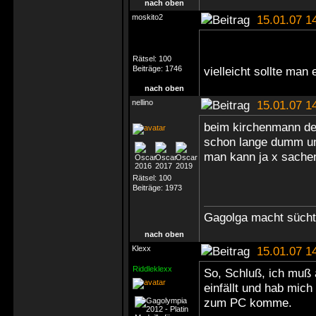
nach oben
moskito2
15.01.07 1
Rätsel:
100
Beiträge:
1746
vielleicht sollte man
nach oben
nellino
15.01.07 1
beim kirchenmann der
schon lange dumm u
man kann ja x sache
Rätsel:
100
Beiträge:
1973
Gagolga macht süchti
nach oben
Klexx
15.01.07 1
Riddleklexx
So, Schluß, ich muß 
einfällt und hab mich
zum PC komme.