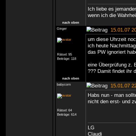
Ich liebe es jemande
wenn ich die Wahrheit
nach oben
Ginger
15.01.07 2
um diese Uhrzeit noch
ich heute Nachmittag 
das PW ignoriert habe
Rätsel:
95
Beiträge:
118
eine Überprüfung z. 
??? Damit findet ihr 
nach oben
babycorn
15.01.07 2
Habs nun - man sollte
nicht den erst- und 
Rätsel:
64
Beiträge:
614
LG
Claudi