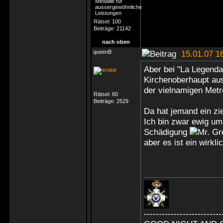
Rätsel:
100
Beiträge:
21142
nach oben
queenB
15.01.07 1
Aber bei "La Legenda
Kirchenoberhaupt au
der vielnamigen Metr
Rätsel:
60
Beiträge:
2529
Da hat jemand ein zi
Ich bin zwar ewig u
Schädigung
aber es ist ein wirkl
--------------------------