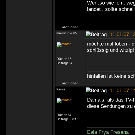
Wer ,so wie ich , we
landet , sollte schne
nach oben
maulwurf7065
11.01.07 1
möchte mal loben - d
schlüssig und witzig
Rätsel:
18
Beiträge:
4
hinfallen ist keine s
nach oben
Kirinia
11.01.07 1
Damals, als das TV-
diese Sendungen zu d
Rätsel:
67
Beiträge:
683
Eala Frya Fresena