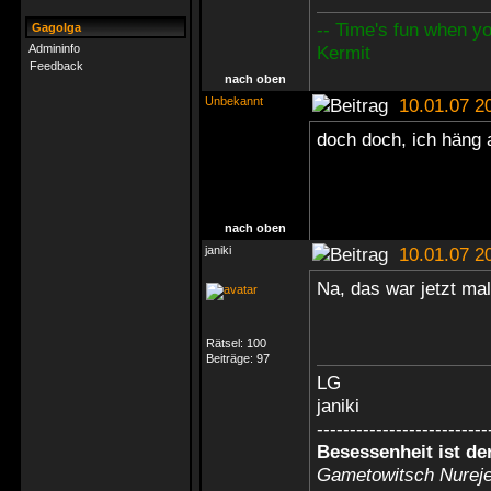
-- Time's fun when you
Gagolga
Admininfo
Kermit
Feedback
nach oben
Unbekannt
10.01.07 2
doch doch, ich häng 
nach oben
janiki
10.01.07 2
Na, das war jetzt ma
Rätsel:
100
Beiträge:
97
LG
janiki
--------------------------
Besessenheit ist de
Gametowitsch Nurej