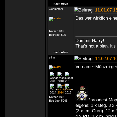
nach oben
Godmother
11.01.07 1
Das war wirklich ein
Rätsel:
100
Beiträge:
526
Dammit Harry!
That's not a plan, it's
nach oben
stinni
14.02.07 1
Vorname+Münze+gena
Rätsel:
100
*proudest Mop
Beiträge:
5045
eigene: 1 x Beg, 8 x
(3 x m. Guru), 12 x
4 x RD (1 x m. poldi),