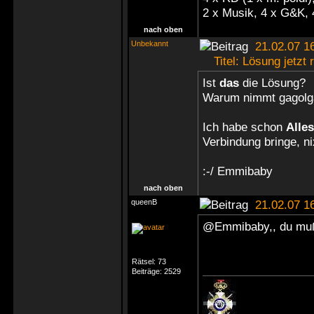
2 x Musik, 4 x G&K, 
nach oben
Unbekannt
21.02.07 1
Titel: Lösung jetzt r
Ist
das
die Lösung?
Warum nimmt gagolga
Ich habe schon
Alles
Verbindung bringe, ni
:-/ Emmibaby
nach oben
queenB
21.02.07 1
@Emmibaby,, du muß
Rätsel:
73
Beiträge:
2529