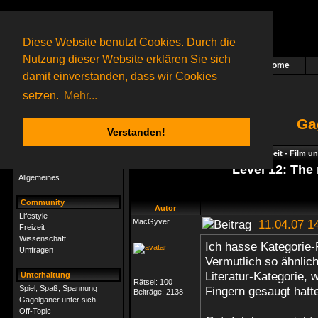
Diese Website benutzt Cookies. Durch die
Nutzung dieser Website erklären Sie sich
Home
Das nächste Rätsel ist in Arbeit
damit einverstanden, dass wir Cookies
12 Gagolganer
online
(0 registrierte und 12 Gäste)
Gagolganer:
9732
Rätsel online:
9498
setzen.
Mehr...
Ga
Verstanden!
Rätsel
Index
->
Rätsel-Hilfe
->
Hobby & Freizeit - Film u
Rätsel-Hilfe
Level 12: The
Allgemeines
Community
Autor
Lifestyle
MacGyver
11.04.07 1
Freizeit
Wissenschaft
Ich hasse Kategorie-R
Umfragen
Vermutlich so ähnlich
Literatur-Kategorie,
Unterhaltung
Rätsel:
100
Spiel, Spaß, Spannung
Fingern gesaugt hatte
Beiträge:
2138
Gagolganer unter sich
Off-Topic