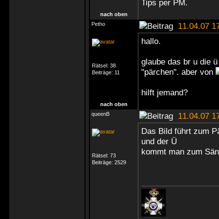
Tips
per PM
.
nach oben
Petho
11.04.07 1
hallo.
glaube das br u die ü
Rätsel:
38
"pärchen". aber von
Beiträge:
11
hilft jemand?
nach oben
queenB
11.04.07 1
Das Bild führt zum P
und der Ü
kommt man zum Sän
Rätsel:
73
Beiträge:
2529