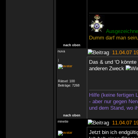
Ausgezeichnet
Dumm darf man sein,
nach oben
nuva
11.04.07 1
|
Das & und 'O könnte 
anderen Zweck
Rätsel:
100
Beiträge:
7268
Hilfe (keine fertigen
- aber nur gegen Nen
und dem Stand, wo ih
nach oben
minette
11.04.07 1
Jetzt bin ich endgülti