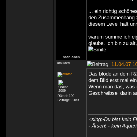
... ein richtig schön
den Zusammenhang zu
diesem Level halt un
warum summe ich eige
glaube, ich bin zu al
nach oben
moulded
11.04.07 1
Das blöde an dem Rät
dem Bild erst mal ei
Wenn man das, was es
Geschreibsel darin a
Rätsel:
100
Beiträge:
3183
<sing>Du bist kein Fi
- Ätsch! - kein Aquar