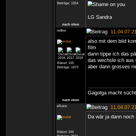
Beiträge:
1054
LG Sandra
nach oben
nellino
11.04.07 2
also mit dem bild ko
film
dann tippe ich das p
das wechsle ich aus
Rätsel:
100
aber dann grosses r
Beiträge:
1973
Gagolga macht süchti
nach oben
eRoine
11.04.07 2
Da wär ja dann noch ei
Rätsel:
100