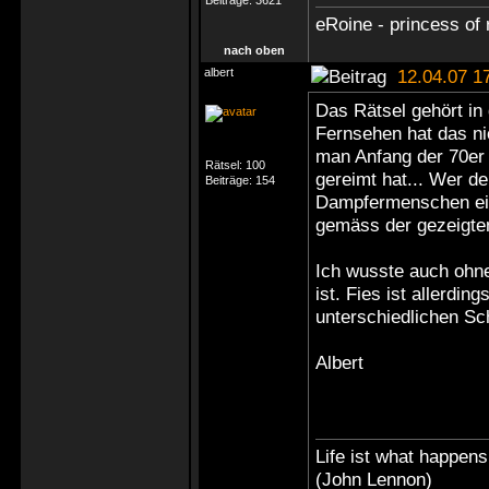
Beiträge:
3621
eRoine - princess of 
nach oben
albert
12.04.07 1
Das Rätsel gehört in 
Fernsehen hat das ni
man Anfang der 70er 
Rätsel:
100
gereimt hat... Wer d
Beiträge:
154
Dampfermenschen ei
gemäss der gezeigte
Ich wusste auch ohn
ist. Fies ist allerdi
unterschiedlichen Sch
Albert
Life ist what happen
(John Lennon)