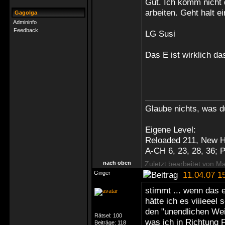
Gut. Ich komm nicht d
arbeiten. Geht halt e
Gagolga
Admininfo
Feedback
LG Susi
Das E ist wirklich das
Glaube nichts, was du
Eigene Level:
Reloaded 211, New H
A-CH 6, 23, 28, 36;
nach oben
Zuletzt bearbeitet von M
Ginger
11.04.07 1
stimmt ... wenn das 
hätte ich es viiieeel
den "unendlichen Wei
Rätsel:
100
was ich in Richtung
Beiträge:
118