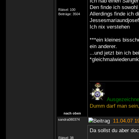
Ich hab einen Sänger
Den finde ich sowohl
Rätsel:
100
Allerdings finde ich 
Beiträge:
3504
Jessesmariaundjosef
Ich nix verstehen
***ein kleines bissch
ein anderer.
...und jetzt bin ich b
*gleichmalwiederumk
Ausgezeichnet
Dumm darf man sein,
nach oben
sandra080374
11.04.07 1
Da sollst du aber doc
Rätsel:
38