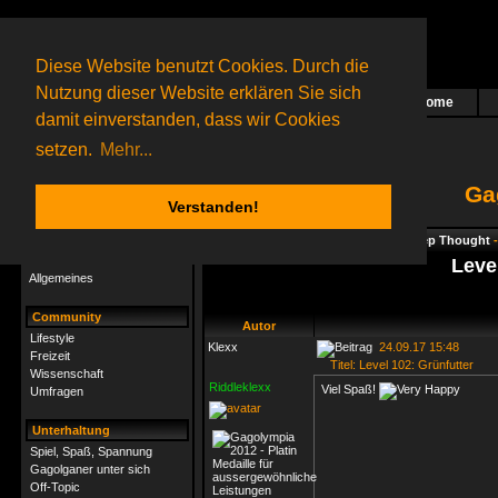
Diese Website benutzt Cookies. Durch die
Nutzung dieser Website erklären Sie sich
Home
Das nächste Rätsel ist in Arbeit
damit einverstanden, dass wir Cookies
41 Gagolganer
online
(0 registrierte und 41 Gäste)
Gagolganer:
9732
Rätsel online:
9498
setzen.
Mehr...
Ga
Verstanden!
Rätsel
Index
->
Rätsel-Hilfe
->
Gagolga - Deep Thought
Rätsel-Hilfe
Leve
Allgemeines
Community
Autor
Lifestyle
Klexx
24.09.17 15:48
Freizeit
Titel: Level 102: Grünfutter
Wissenschaft
Riddleklexx
Viel Spaß!
Umfragen
Unterhaltung
Spiel, Spaß, Spannung
Gagolganer unter sich
Off-Topic