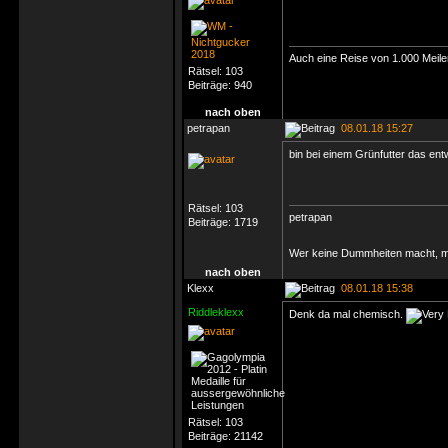
Auch eine Reise von 1.000 Meilen
Rätsel:
103
Beiträge:
940
nach oben
petrapan
08.01.18 15:27
bin bei einem Grünfutter das ent
Rätsel:
103
petrapan
Beiträge:
1719
Wer keine Dummheiten macht, ma
nach oben
Klexx
08.01.18 15:38
Riddleklexx
Denk da mal chemisch.
Rätsel:
103
Beiträge:
21142