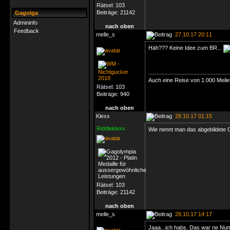
Rätsel:
103
Beiträge:
21142
Gagolga
Admininfo
nach oben
Feedback
melle_s
27.10.17 20:11
Häh??? Keine Idee zum BR...
Auch eine Reise von 1.000 Meilen
Rätsel:
103
Beiträge:
940
nach oben
Klexx
28.10.17 01:15
Riddleklexx
Wie nennt man das abgebildete 
Rätsel:
103
Beiträge:
21142
nach oben
melle_s
28.10.17 14:17
Jaaa...ich habs. Das war ne Nu