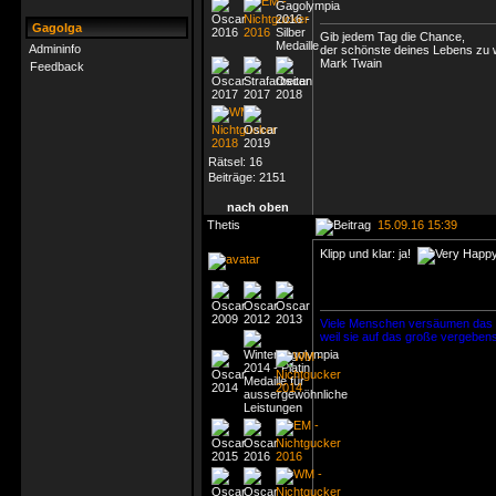
Gagolga
Gib jedem Tag die Chance,
Admininfo
der schönste deines Lebens zu 
Mark Twain
Feedback
Rätsel:
16
Beiträge:
2151
nach oben
Thetis
15.09.16 15:39
Klipp und klar: ja!
Viele Menschen versäumen das k
weil sie auf das große vergeben