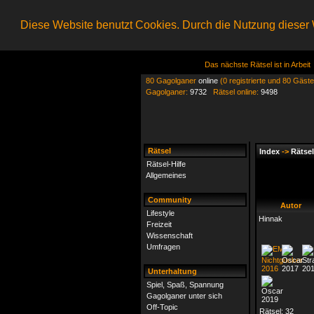
Diese Website benutzt Cookies. Durch die Nutzung dieser W
Das nächste Rätsel ist in Arbeit
80 Gagolganer
online
(0 registrierte und 80 Gäste
Gagolganer:
9732
Rätsel online:
9498
Rätsel
Index
->
Rätsel
Rätsel-Hilfe
Allgemeines
Community
Autor
Lifestyle
Hinnak
Freizeit
Wissenschaft
Umfragen
Unterhaltung
Spiel, Spaß, Spannung
Gagolganer unter sich
Off-Topic
Rätsel:
32