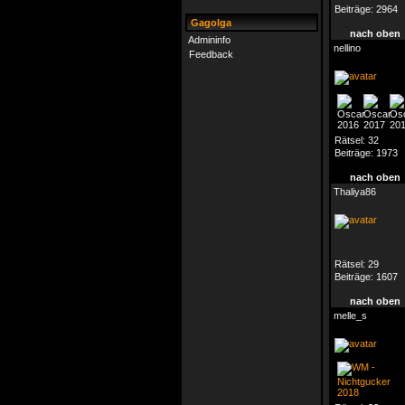
Beiträge:
2964
Gagolga
nach oben
Admininfo
nellino
Feedback
Rätsel:
32
Beiträge:
1973
nach oben
Thaliya86
Rätsel:
29
Beiträge:
1607
nach oben
melle_s