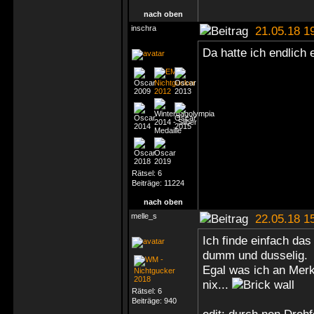
nach oben
inschra
21.05.18 1
Da hatte ich endlich
Rätsel:
6
Beiträge:
11224
nach oben
melle_s
22.05.18 1
Ich finde einfach das
dumm und dusselig.
Egal was ich an Merk
nix...
Rätsel:
6
Beiträge:
940