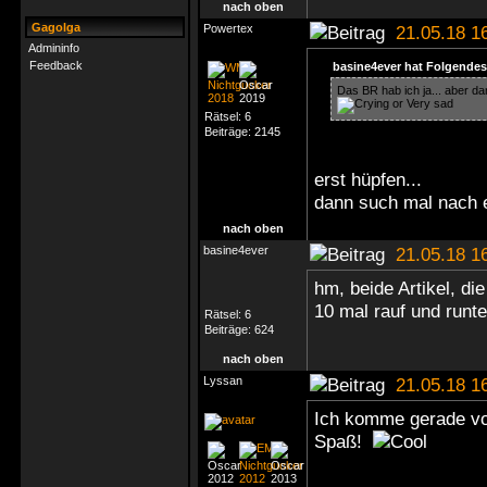
nach oben
Gagolga
Powertex
21.05.18 1
Admininfo
Feedback
basine4ever hat Folgendes
Das BR hab ich ja... aber d
Rätsel:
6
Beiträge:
2145
erst hüpfen...
dann such mal nach 
nach oben
basine4ever
21.05.18 1
hm, beide Artikel, di
10 mal rauf und runte
Rätsel:
6
Beiträge:
624
nach oben
Lyssan
21.05.18 1
Ich komme gerade vo
Spaß!