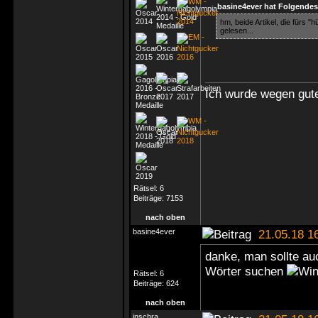
basine4ever hat Folgendes
hm, beide Artikel, die fürs 
gelesen...
Ich wurde wegen gute
Rätsel:
6
Beiträge:
7153
nach oben
basine4ever
21.05.18 1
danke, man sollte a
Wörter suchen
Rätsel:
6
Beiträge:
624
nach oben
inschra