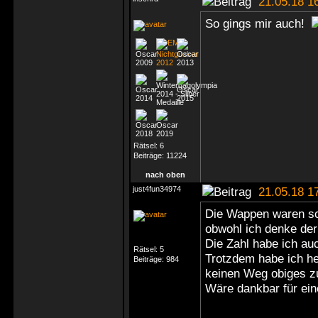
21.05.18 1
So gings mir auch!
Rätsel:
6
Beiträge:
11224
nach oben
just4fun34974
21.05.18 1
Die Wappen waren sch
obwohl ich denke der
Die Zahl habe ich au
Rätsel:
5
Trotzdem habe ich he
Beiträge:
984
keinen Weg obiges zu
Wäre dankbar für ein