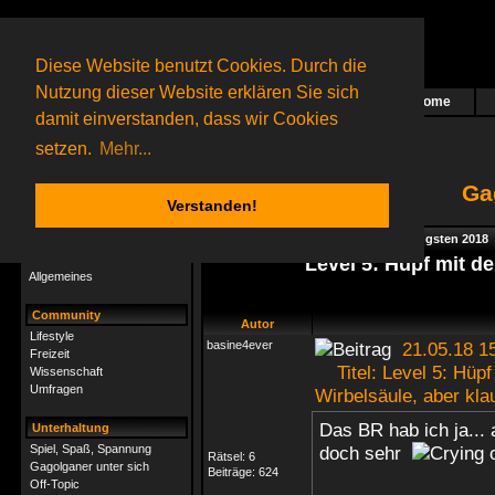
Diese Website benutzt Cookies. Durch die
Nutzung dieser Website erklären Sie sich
Home
Das nächste Rätsel ist in Arbeit
damit einverstanden, dass wir Cookies
36 Gagolganer
online
(0 registrierte und 36 Gäste)
Gagolganer:
9732
Rätsel online:
9498
setzen.
Mehr...
Ga
Verstanden!
Rätsel
Index
->
Rätsel-Hilfe
->
Specials - Pfingsten 2018
Rätsel-Hilfe
Level 5: Hüpf mit de
Allgemeines
Community
Autor
Lifestyle
basine4ever
21.05.18 1
Freizeit
Titel: Level 5: Hüpf 
Wissenschaft
Umfragen
Wirbelsäule, aber kla
Das BR hab ich ja... 
Unterhaltung
Spiel, Spaß, Spannung
doch sehr
Rätsel:
6
Gagolganer unter sich
Beiträge:
624
Off-Topic