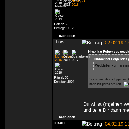
Rätsel:
50
Beiträge:
7153
nach oben
Hinnak
02.02.19 1
Klexx hat Folgendes gesch
Hinnak hat Folgendes 
Wegbleiben von Türmen 
Rätsel:
50
Seit wann gibt es Tipps vor
Beiträge:
2964
kann ich gerne erfüllen.
Du willst (m)einen Wu
und teile Dir dann 
nach oben
petrapan
04.02.19 1