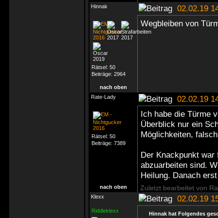
Hinnak
02.02.19 1
Wegbleiben von Türm
Rätsel:
50
Beiträge:
2964
nach oben
Rate-Lady
02.02.19 1
Ich habe die Türme v
Überblick nur ein Sch
Möglichkeiten, falsc
Rätsel:
50
Beiträge:
7389
Der Knackpunkt war fü
abzuarbeiten sind. 
Heilung. Danach erst 
nach oben
Zuletzt bearbeitet von R
Klexx
02.02.19 1
Riddleklexx
Hinnak hat Folgendes ges