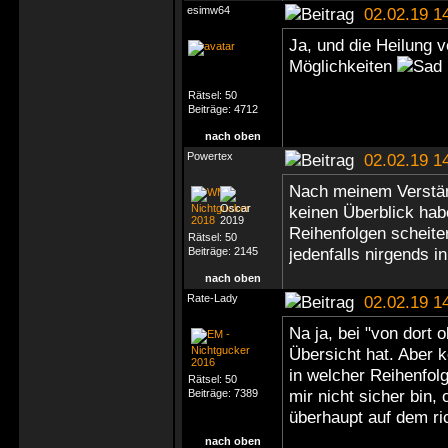
esimw64
02.02.19 1
Ja, und die Heilung v
Möglichkeiten
Rätsel:
50
Beiträge:
4712
nach oben
Powertex
02.02.19 1
Nach meinem Verständ
keinen Überblick hab
Reihenfolgen scheiter
Rätsel:
50
jedenfalls nirgends i
Beiträge:
2145
nach oben
Rate-Lady
02.02.19 1
Na ja, bei "von dort 
Übersicht hat. Aber k
in welcher Reihenfol
Rätsel:
50
mir nicht sicher bin,
Beiträge:
7389
überhaupt auf dem ri
nach oben