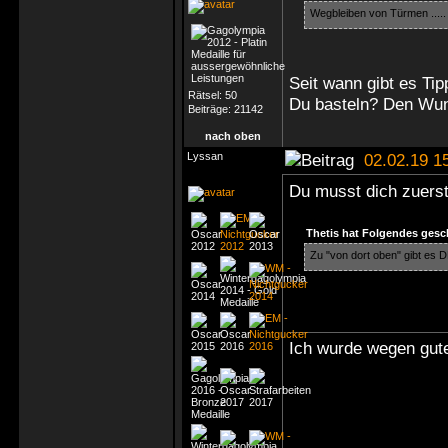
Wegbleiben von Türmen ....
Seit wann gibt es Ti
Rätsel:
50
Du basteln? Den Wun
Beiträge:
21142
nach oben
Lyssan
02.02.19 1
Du musst dich zuerst
Thetis hat Folgendes gesc
Zu "von dort oben" gibt es 
Ich wurde wegen gute