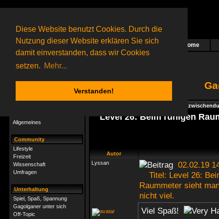
Diese Website benutzt Cookies. Durch die
Nutzung dieser Website erklären Sie sich
Home
Das nächste Rätsel ist in Arbeit
damit einverstanden, dass wir Cookies
73 Gagolganer
online
(0 registrierte und 73 Gäste)
Gagolganer:
9732
Rätsel online:
9498
setzen.
Mehr...
Ga
Verstanden!
Rätsel
Index
->
Rätsel-Hilfe
->
Specials - Für zwischend
Rätsel-Hilfe
Level 26: Beim ruhigen Ra
Allgemeines
Community
Lifestyle
Autor
Freizeit
Lyssan
02.02.19 1
Wissenschaft
Umfragen
Titel: Level 26: Bei
Raummeter sieht ma
Unterhaltung
nicht viel.
Spiel, Spaß, Spannung
Gagolganer unter sich
Viel Spaß!
Off-Topic