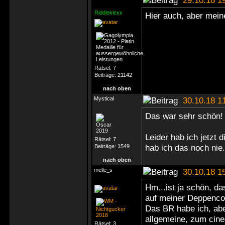
29.10.18 1
Riddleklexx
Hier auch, aber meine
Rätsel:
7
Beiträge:
21142
nach oben
Mystical
30.10.18 1
Das war sehr schön
Leider hab ich jetzt
Rätsel:
7
hab ich das noch nie.
Beiträge:
1549
nach oben
melle_s
30.10.18 1
Hm...ist ja schön, das
auf meiner Deppenc
Das BR habe ich, abe
allgemeine, zum cin
Rätsel:
3