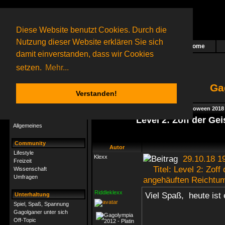
Diese Website benutzt Cookies. Durch die
Nutzung dieser Website erklären Sie sich
Home
Das nächste Rätsel ist in Arbeit
damit einverstanden, dass wir Cookies
109 Gagolganer
online
(0 registrierte und 109 Gäste)
Gagolganer:
9732
Rätsel online:
9498
setzen.
Mehr...
Ga
Verstanden!
Rätsel
Index
->
Rätsel-Hilfe
->
Specials - Halloween 2018
Rätsel-Hilfe
Level 2: Zoff der Ge
Allgemeines
Community
Autor
Lifestyle
Klexx
29.10.18 1
Freizeit
Titel: Level 2: Zoff 
Wissenschaft
Umfragen
angehäuften Reichtu
Riddleklexx
Viel Spaß, heute ist 
Unterhaltung
Spiel, Spaß, Spannung
Gagolganer unter sich
Off-Topic