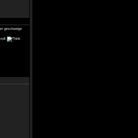
eder geschweige
soll.