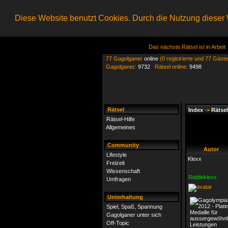
Diese Website benutzt Cookies. Durch die Nutzung dieser W
Das nächste Rätsel ist in Arbeit
77 Gagolganer
online
(0 registrierte und 77 Gäste
Gagolganer:
9732
Rätsel online:
9498
Rätsel
Index
->
Rätsel
Rätsel-Hilfe
Allgemeines
Community
Autor
Lifestyle
Klexx
Freizeit
Wissenschaft
Riddleklexx
Umfragen
Unterhaltung
Spiel, Spaß, Spannung
Gagolganer unter sich
Off-Topic