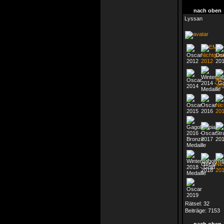
nach oben
Lyssan
Rätsel:
32
Beiträge:
7153