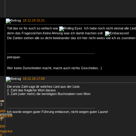
18.12.18 15:21
Toll das es für euch so einfach war
Ich habe noch nicht einmal alle Li
denn das Fragezeichen.Keine Ahnung was ich damit machen soll.
Die Zahlen stehen alle so dicht beieinander das ich hier nicht weiss wie ich es zuordnen 
petrapan
Wer keine Dummheiten macht, macht auch nichts Gescheites. :)
18.12.18 17:09
Die erste Zahl sagt dir welches Lied aus der Liste.
2. Zahl das fragliche Wort daraus
3. Zahl (oder mehr) die benötigten Buchstaben vom Wort
Ich wurde wegen guter Führung entlassen, nicht wegen guter Laune!