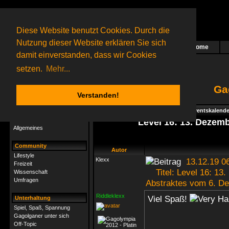
Diese Website benutzt Cookies. Durch die
Nutzung dieser Website erklären Sie sich
Home
Das nächste Rätsel ist in Arbeit
damit einverstanden, dass wir Cookies
86 Gagolganer
online
(0 registrierte und 86 Gäste)
Gagolganer:
9732
Rätsel online:
9498
setzen.
Mehr...
Ga
Verstanden!
Rätsel
Index
->
Rätsel-Hilfe
->
Specials - Adventskalende
Rätsel-Hilfe
Level 16: 13. Dezem
Allgemeines
Community
Autor
Lifestyle
Klexx
13.12.19 0
Freizeit
Titel: Level 16: 13.
Wissenschaft
Umfragen
Abstraktes vom 6. D
Riddleklexx
Viel Spaß!
Unterhaltung
Spiel, Spaß, Spannung
Gagolganer unter sich
Off-Topic