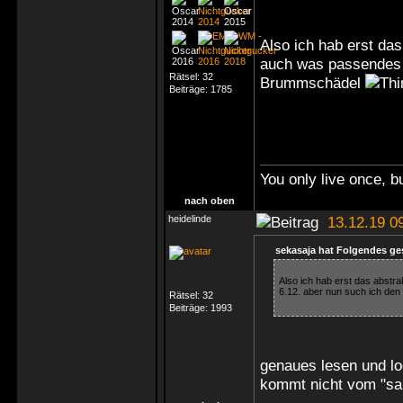
Also ich hab erst da
auch was passendes 
Rätsel:
32
Brummschädel
Beiträge:
1785
You only live once, bu
nach oben
heidelinde
13.12.19 0
sekasaja hat Folgendes ge
Also ich hab erst das abst
6.12. aber nun such ich d
Rätsel:
32
Beiträge:
1993
genaues lesen und lo
kommt nicht vom "sa