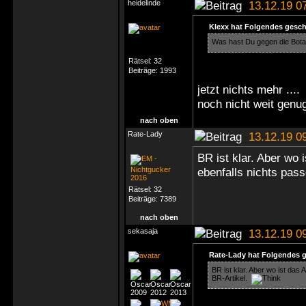
heidelinde
13.12.19 0
Klexx hat Folgendes gesch
Was hast Du gegen die Bot
Rätsel:
32
Beiträge:
1993
jetzt nichts mehr ...
noch nicht weit genu
nach oben
Rate-Lady
13.12.19 0
BR ist klar. Aber wo
ebenfalls nichts pas
Rätsel:
32
Beiträge:
7389
nach oben
sekasaja
13.12.19 0
Rate-Lady hat Folgendes 
BR ist klar. Aber wo ist das
BR-Artikel.