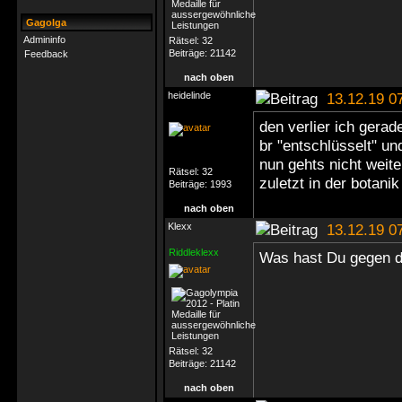
Gagolga
Admininfo
Rätsel:
32
Beiträge:
21142
Feedback
nach oben
heidelinde
13.12.19 0
den verlier ich gera
br "entschlüsselt" un
nun gehts nicht weite
Rätsel:
32
zuletzt in der botanik
Beiträge:
1993
nach oben
Klexx
13.12.19 0
Riddleklexx
Was hast Du gegen d
Rätsel:
32
Beiträge:
21142
nach oben