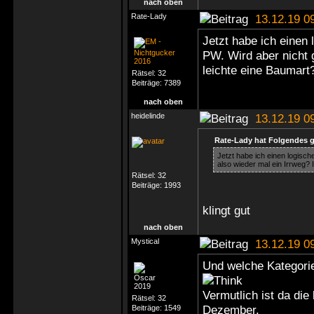
nach oben
Rate-Lady
13.12.19 0
Jetzt habe ich einen
PW. Wird aber nicht 
leichte eine Baumart
Rätsel:
32
Beiträge:
7389
nach oben
heidelinde
13.12.19 0
Rate-Lady hat Folgendes 
Jetzt habe ich einen logisc
also wieder mal ein Irrweg? 
Rätsel:
32
Beiträge:
1993
klingt gut
nach oben
Mystical
13.12.19 0
Und welche Kategorie 
Vermutlich ist da die 
Rätsel:
32
Dezember.
Beiträge:
1549