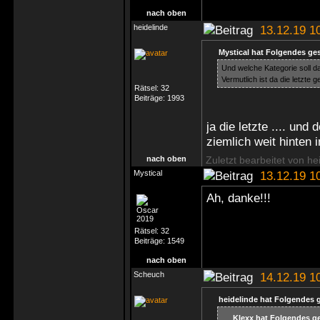
nach oben
heidelinde
13.12.19 1
Mystical hat Folgendes ge
Und welche Kategorie soll da
Vermutlich ist da die letzte 
Rätsel:
32
Beiträge:
1993
ja die letzte .... un
ziemlich weit hinten 
nach oben
Zuletzt bearbeitet von he
Mystical
13.12.19 1
Ah, danke!!!
Rätsel:
32
Beiträge:
1549
nach oben
Scheuch
14.12.19 1
heidelinde hat Folgendes 
Klexx hat Folgendes g