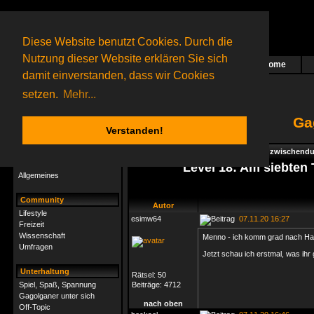
Diese Website benutzt Cookies. Durch die
Nutzung dieser Website erklären Sie sich
Home
Das nächste Rätsel ist in Arbeit
damit einverstanden, dass wir Cookies
54 Gagolganer
online
(0 registrierte und 54 Gäste)
Gagolganer:
9732
Rätsel online:
9498
setzen.
Mehr...
Ga
Verstanden!
Rätsel
Index
->
Rätsel-Hilfe
->
Specials - Für zwischendur
Rätsel-Hilfe
Level 18: Am siebten 
Allgemeines
Community
Autor
Lifestyle
esimw64
07.11.20 16:27
Freizeit
Wissenschaft
Menno - ich komm grad nach Haus
Umfragen
Jetzt schau ich erstmal, was ihr 
Unterhaltung
Rätsel:
50
Spiel, Spaß, Spannung
Beiträge:
4712
Gagolganer unter sich
nach oben
Off-Topic