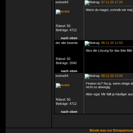
esimw64
07.11.20 17:24
Wenn du magst, schreib mir mal,
Rätsel:
50
Beiträge:
4712
nach oben
der alte beamte
08.11.20 11:53
Also die Lösung für das linle Bi
Rätsel:
50
Beiträge:
2040
nach oben
esimw64
08.11.20 13:04
Findest du? Na ja, wenn einige 
nicht so abwegig.
Aber egal. Mir fällt ja häufiger
Rätsel:
50
Beiträge:
4712
nach oben
Bissle was zur Entspannu