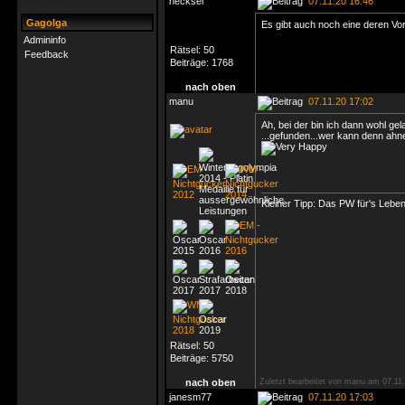
hecksel
07.11.20 16:46
Gagolga
Es gibt auch noch eine deren Vor
Admininfo
Rätsel:
50
Feedback
Beiträge:
1768
nach oben
manu
07.11.20 17:02
Ah, bei der bin ich dann wohl gel
...gefunden...wer kann denn ah
Kleiner Tipp: Das PW für's Leb
Rätsel:
50
Beiträge:
5750
nach oben
Zuletzt bearbeitet von manu am 07.11.
janesm77
07.11.20 17:03