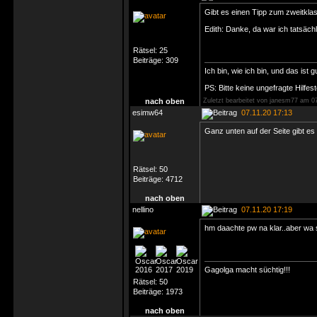
Gibt es einen Tipp zum zweitkla
Edith: Danke, da war ich tatsäch
Rätsel:
25
Beiträge:
309
Ich bin, wie ich bin, und das ist g
PS: Bitte keine ungefragte Hilfes
nach oben
Zuletzt bearbeitet von janesm77 am 07
esimw64
07.11.20 17:13
Ganz unten auf der Seite gibt es
Rätsel:
50
Beiträge:
4712
nach oben
nellino
07.11.20 17:19
hm daachte pw na klar..aber wa s
Gagolga macht süchtig!!!
Rätsel:
50
Beiträge:
1973
nach oben