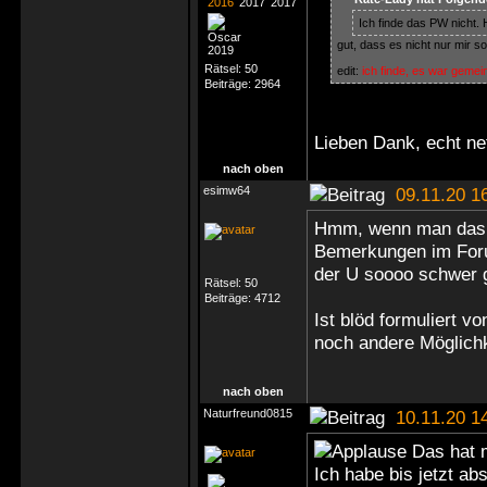
Ich finde das PW nicht. 
gut, dass es nicht nur mir s
Rätsel:
50
edit:
ich finde, es war geme
Beiträge:
2964
Lieben Dank, echt net
nach oben
esimw64
09.11.20 1
Hmm, wenn man das N
Bemerkungen im Forum
der U soooo schwer
Rätsel:
50
Beiträge:
4712
Ist blöd formuliert 
noch andere Möglichk
nach oben
Naturfreund0815
10.11.20 1
Das hat m
Ich habe bis jetzt a