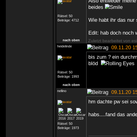
Also entweder meine Ü
beides
Rätsel:
50
Wie habt ihr das nur
Beiträge:
4712
Edit: hab doch noch 
nach oben
Zuletzt bearbeitet von e
heidelinde
09.11.20 1
bis zum ? ein durchma
blöd
Rätsel:
50
Beiträge:
1993
nach oben
nellino
09.11.20 1
hm dachte pw sei sowa
habs....fand das ande
Rätsel:
50
Beiträge:
1973