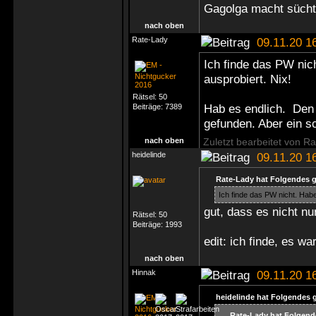
Gagolga macht süchti
nach oben
Rate-Lady
09.11.20 1
Ich finde das PW nich
ausprobiert. Nix!
Rätsel:
50
Hab es endlich. Den 
Beiträge:
7389
gefunden. Aber ein s
nach oben
Zuletzt bearbeitet von R
heidelinde
09.11.20 1
Rate-Lady hat Folgendes 
Ich finde das PW nicht. Habe 
gut, dass es nicht nu
Rätsel:
50
Beiträge:
1993
edit: ich finde, es 
nach oben
Hinnak
09.11.20 1
heidelinde hat Folgendes 
Rate-Lady hat Folgend