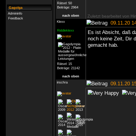
Rätsel:
50
Beiträge:
2964
Gagolga
Admininfo
nach oben
Zuletzt bearbeitet von H
Feedback
Klexx
09.11.20 1
Riddleklexx
Es ist Absicht, daß d
noch keine Zeit, Dir 
gemacht hab.
Rätsel:
15
Beiträge:
21142
nach oben
inschra
09.11.20 1