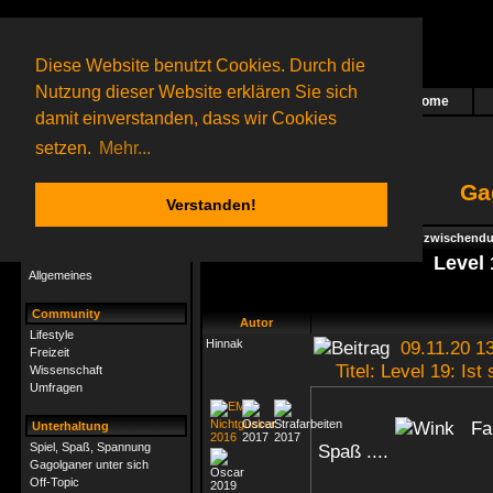
Diese Website benutzt Cookies. Durch die
Nutzung dieser Website erklären Sie sich
Home
Das nächste Rätsel ist in Arbeit
damit einverstanden, dass wir Cookies
43 Gagolganer
online
(0 registrierte und 43 Gäste)
Gagolganer:
9732
Rätsel online:
9498
setzen.
Mehr...
Ga
Verstanden!
Rätsel
Index
->
Rätsel-Hilfe
->
Specials - Für zwischendur
Rätsel-Hilfe
Level 
Allgemeines
Community
Autor
Lifestyle
Hinnak
09.11.20 13
Freizeit
Titel: Level 19: Ist
Wissenschaft
Umfragen
Fall
Unterhaltung
Spiel, Spaß, Spannung
Spaß ....
Gagolganer unter sich
Off-Topic