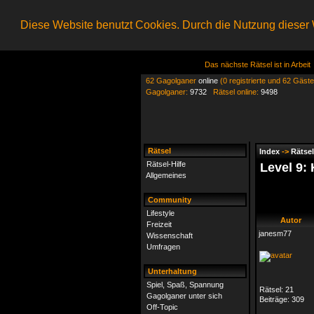
Diese Website benutzt Cookies. Durch die Nutzung dieser W
Das nächste Rätsel ist in Arbeit
62 Gagolganer
online
(0 registrierte und 62 Gäste
Gagolganer:
9732
Rätsel online:
9498
Rätsel
Index
->
Rätsel
Rätsel-Hilfe
Level 9:
Allgemeines
Community
Lifestyle
Autor
Freizeit
janesm77
Wissenschaft
Umfragen
Unterhaltung
Spiel, Spaß, Spannung
Rätsel:
21
Gagolganer unter sich
Beiträge:
309
Off-Topic