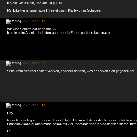
Ich bin, wie ich bin, und das ist gut so
PS: Bitte keine ungefragte Hilfestellung in Klartext, nur Schubser
25.05.22 13:17
Wieviele Schritte hat denn das ??
Ich bin beim Adonis, finde dort aber nur ein Essen und dort kein malen.
25.05.22 13:37
Schau mal nicht bei seinen Werken, sondern danach, was er so von sich gegeben hat.
25.05.22 15:12
Hey,
hab ich es richtig verstanden, dass ich beim BR-Artikel die erste Kategorie anklicken un
Skandinavische suchen muss? Auch mit viel Phantasie finde ich da nämlich nichts. Bitte 
LG