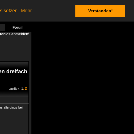
es setzen.
Mehr...
Verstanden!
Forum
stenlos anmelden!
n dreifach
2
zurück
1
,
s allerdings bei