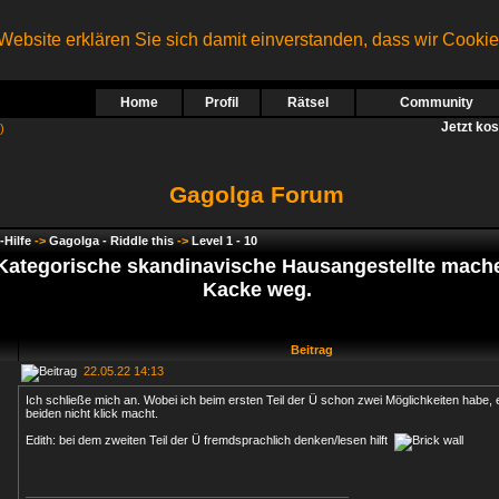
ebsite erklären Sie sich damit einverstanden, dass wir Cooki
Home
Profil
Rätsel
Community
Jetzt ko
)
Gagolga Forum
-Hilfe
->
Gagolga - Riddle this
->
Level 1 - 10
 Kategorische skandinavische Hausangestellte mache
Kacke weg.
Beitrag
22.05.22 14:13
Ich schließe mich an. Wobei ich beim ersten Teil der Ü schon zwei Möglichkeiten habe, e
beiden nicht klick macht.
Edith: bei dem zweiten Teil der Ü fremdsprachlich denken/lesen hilft