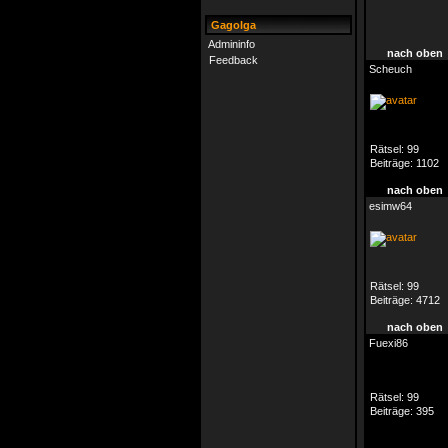
Gagolga
Admininfo
nach oben
Feedback
Scheuch
Rätsel:
99
Beiträge:
1102
nach oben
esimw64
Rätsel:
99
Beiträge:
4712
nach oben
Fuexi86
Rätsel:
99
Beiträge:
395