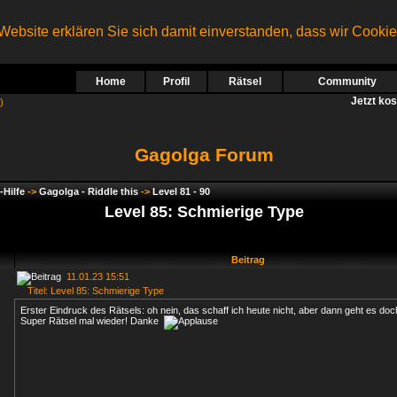
ebsite erklären Sie sich damit einverstanden, dass wir Cooki
Home
Profil
Rätsel
Community
Jetzt ko
)
Gagolga Forum
-Hilfe
->
Gagolga - Riddle this
->
Level 81 - 90
Level 85: Schmierige Type
Beitrag
11.01.23 15:51
Titel: Level 85: Schmierige Type
Erster Eindruck des Rätsels: oh nein, das schaff ich heute nicht, aber dann geht es doch
Super Rätsel mal wieder! Danke