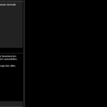
ebäude deshalb
ge beantworten
pern auswählen,
sagt das alles