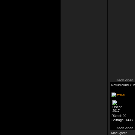
nach oben
Naturfreund081
Rätsel:
99
Beiträge:
1433
nach oben
MacGyver