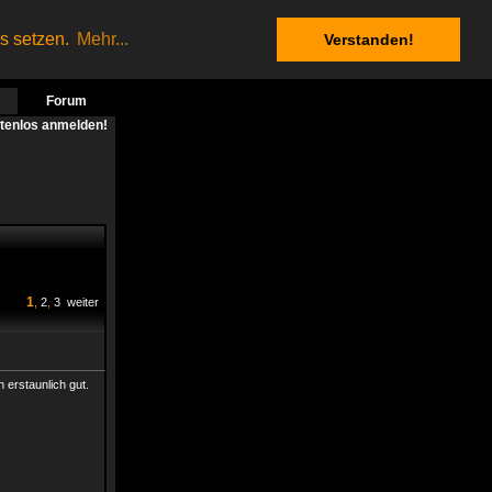
es setzen.
Mehr...
Verstanden!
Forum
stenlos anmelden!
1
,
2
,
3
weiter
 erstaunlich gut.