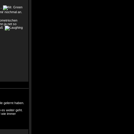
...
mir nochmal an.
geometrischen
nn ja net so
hluß
le gelernt haben.
 es weiter geht.
d wie immer