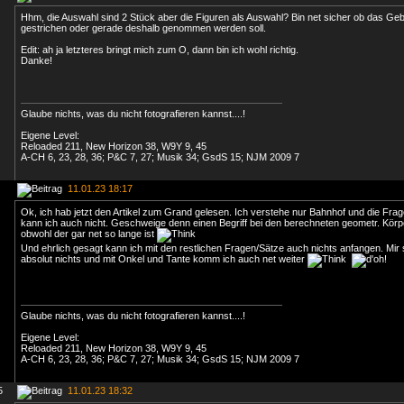
Hhm, die Auswahl sind 2 Stück aber die Figuren als Auswahl? Bin net sicher ob das G
gestrichen oder gerade deshalb genommen werden soll.
Edit: ah ja letzteres bringt mich zum O, dann bin ich wohl richtig.
Danke!
Glaube nichts, was du nicht fotografieren kannst....!
Eigene Level:
Reloaded 211, New Horizon 38, W9Y 9, 45
A-CH 6, 23, 28, 36; P&C 7, 27; Musik 34; GsdS 15; NJM 2009 7
11.01.23 18:17
Ok, ich hab jetzt den Artikel zum Grand gelesen. Ich verstehe nur Bahnhof und die Fra
kann ich auch nicht. Geschweige denn einen Begriff bei den berechneten geometr. Kör
obwohl der gar net so lange ist
Und ehrlich gesagt kann ich mit den restlichen Fragen/Sätze auch nichts anfangen. Mir 
absolut nichts und mit Onkel und Tante komm ich auch net weiter
Glaube nichts, was du nicht fotografieren kannst....!
Eigene Level:
Reloaded 211, New Horizon 38, W9Y 9, 45
A-CH 6, 23, 28, 36; P&C 7, 27; Musik 34; GsdS 15; NJM 2009 7
5
11.01.23 18:32