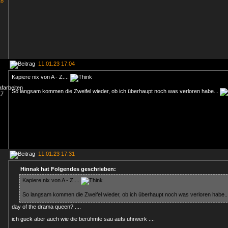
11.01.23 17:04
Kapiere nix von A - Z....
So langsam kommen die Zweifel wieder, ob ich überhaupt noch was verloren habe...
11.01.23 17:31
Hinnak hat Folgendes geschrieben:
Kapiere nix von A - Z....
So langsam kommen die Zweifel wieder, ob ich überhaupt noch was verloren habe..
day of the drama queen? ....
ich guck aber auch wie die berühmte sau aufs uhrwerk ....