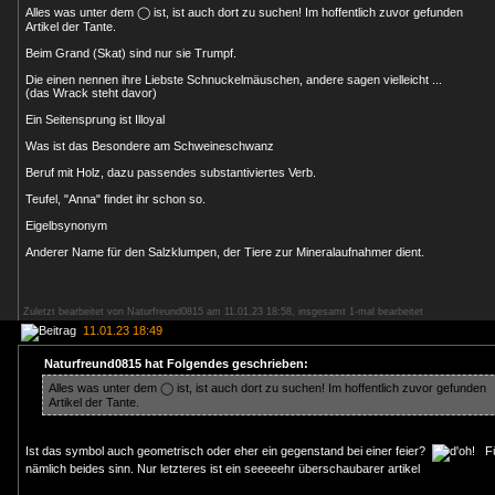
Alles was unter dem ◯ ist, ist auch dort zu suchen! Im hoffentlich zuvor gefunden
Artikel der Tante.
Beim Grand (Skat) sind nur sie Trumpf.
Die einen nennen ihre Liebste Schnuckelmäuschen, andere sagen vielleicht ...
(das Wrack steht davor)
Ein Seitensprung ist Illoyal
Was ist das Besondere am Schweineschwanz
Beruf mit Holz, dazu passendes substantiviertes Verb.
Teufel, "Anna" findet ihr schon so.
Eigelbsynonym
Anderer Name für den Salzklumpen, der Tiere zur Mineralaufnahmer dient.
Zuletzt bearbeitet von Naturfreund0815 am 11.01.23 18:58, insgesamt 1-mal bearbeitet
11.01.23 18:49
Naturfreund0815 hat Folgendes geschrieben:
Alles was unter dem ◯ ist, ist auch dort zu suchen! Im hoffentlich zuvor gefunden
Artikel der Tante.
Ist das symbol auch geometrisch oder eher ein gegenstand bei einer feier?
Fü
nämlich beides sinn. Nur letzteres ist ein seeeeehr überschaubarer artikel