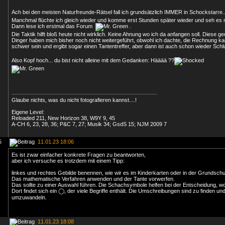
Ach bei den meisten Naturfreunde-Rätsel fall ich grundsätzlich IMMER in Schockstarre.
Manchmal flüchte ich gleich wieder und komme erst Stunden später wieder und seh es 
Dann lese ich erstmal das Forum
.
Die Taktik hilft bloß heute nicht wirklich. Keine Ahnung wo ich da anfangen soll. Diese 
Dinger haben mich bisher noch nicht weitergeführt, obwohl ich dachte, die Rechnung ka
schwer sein und ergibt sogar einen Tantentreffer, aber dann ist auch schon wieder Sc
Also Kopf hoch... du bist nicht alleine mit dem Gedanken: Hääää ??
Glaube nichts, was du nicht fotografieren kannst....!
Eigene Level:
Reloaded 211, New Horizon 38, W9Y 9, 45
A-CH 6, 23, 28, 36; P&C 7, 27; Musik 34; GsdS 15; NJM 2009 7
5
11.01.23 18:06
Es ist zwar einfacher konkrete Fragen zu beantworten,
aber ich versuche es trotzdem mit einem Tipp:
linkes und rechtes Gebilde benennen, wie wir es im Kinderkarten oder in der Grundschu
Das mathematische Verfahren anwenden und der Tante vorwerfen.
Das sollte zu einer Auswahl führen. Die Schachsymbole helfen bei der Entscheidung, wo
Dort findet sich ein ◯, der viele Begriffe enthält. Die Umschreibungen sind zu finden un
umzuwandeln.
11.01.23 18:08