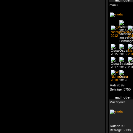
nach oben
manu
Rätsel:
99
Beiträge:
5750
nach oben
MacGyver
Rätsel:
99
Beiträge:
2138