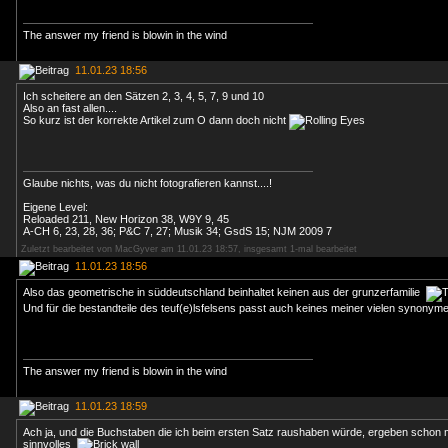
The answer my friend is blowin in the wind
11.01.23 18:56
Ich scheitere an den Sätzen 2, 3, 4, 5, 7, 9 und 10
Also an fast allen....
So kurz ist der korrekte Artikel zum O dann doch nicht
Glaube nichts, was du nicht fotografieren kannst....!
Eigene Level:
Reloaded 211, New Horizon 38, W9Y 9, 45
A-CH 6, 23, 28, 36; P&C 7, 27; Musik 34; GsdS 15; NJM 2009 7
Zuletzt bearbeitet von MacGyver am 11.01.23 18:57, insgesamt 1-mal bearbeitet
11.01.23 18:56
Also das geometrische in süddeutschland beinhaltet keinen aus der grunzerfamilie
Und für die bestandteile des teuf(e)lsfelsens passt auch keines meiner vielen synonym
The answer my friend is blowin in the wind
11.01.23 18:59
Ach ja, und die Buchstaben die ich beim ersten Satz raushaben würde, ergeben schon m
sinnvolles