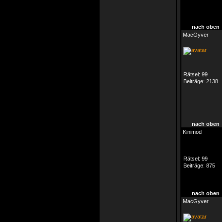
nach oben
MacGyver
Rätsel:
99
Beiträge:
2138
nach oben
Kinimod
Rätsel:
99
Beiträge:
875
nach oben
MacGyver