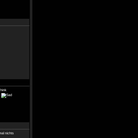
e
al nichts