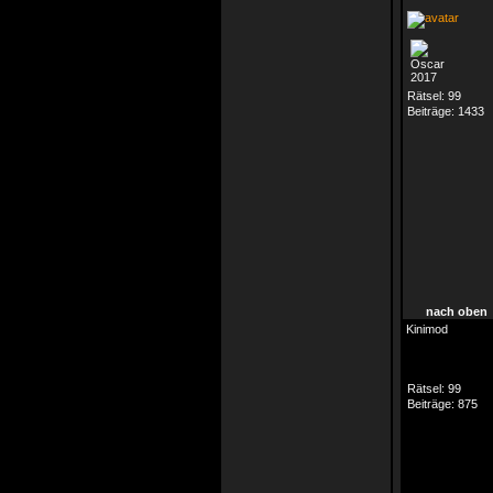
Rätsel:
99
Beiträge:
1433
nach oben
Kinimod
Rätsel:
99
Beiträge:
875