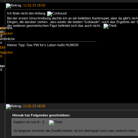
11.01.23 18:02
Ich finde nicht den Anfang
Bei der ersten Umschreibung dachte ich an ein beliebtes Kartenspiel, aber da gibt's nic
Dingen, die darüber stehen...also weder die beiden "Gebäude", noch das Ergebnis der S
der weiteren geometrischen Figur befindet sich das auch nicht...
Kleiner Tipp: Das PW für's Leben heißt HUMOR
11.01.23 18:05
Hinnak hat Folgendes geschrieben:
Kapiere nix von A - Z....
So langsam kommen die Zweifel wieder, ob ich überhaupt noch was verloren habe..