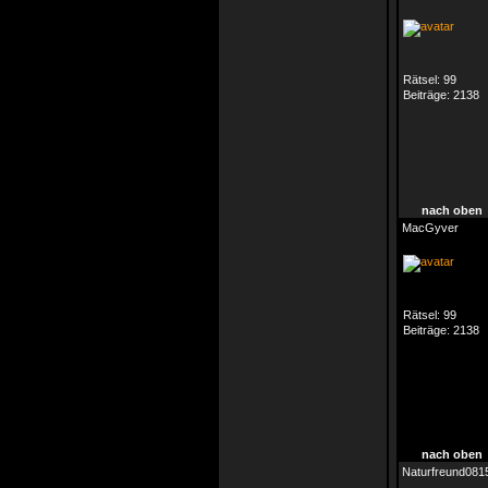
Rätsel:
99
Beiträge:
2138
nach oben
MacGyver
Rätsel:
99
Beiträge:
2138
nach oben
Naturfreund081