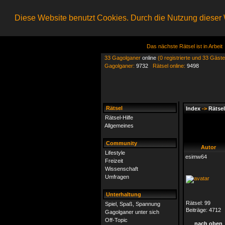
Diese Website benutzt Cookies. Durch die Nutzung dieser W
Das nächste Rätsel ist in Arbeit
33 Gagolganer
online
(0 registrierte und 33 Gäste
Gagolganer:
9732
Rätsel online:
9498
Rätsel
Index
->
Rätsel
Rätsel-Hilfe
Allgemeines
Community
Autor
Lifestyle
esimw64
Freizeit
Wissenschaft
Umfragen
Unterhaltung
Rätsel:
99
Spiel, Spaß, Spannung
Beiträge:
4712
Gagolganer unter sich
Off-Topic
nach oben