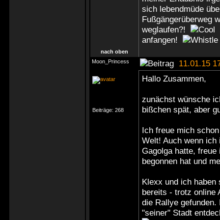
sich lebendmüde übe
Fußgängerüberweg wer
weglaufen?!
M
anfangen!
nach oben
Moon_Princess
11.01.15 1
Hallo Zusammen,
zunächst wünsche ich
bißchen spät, aber g
Beiträge:
268
Ich freue mich schon 
Welt! Auch wenn ich i
Gagolga hatte, freue
begonnen hat und mei
Klexx und ich haben 
bereits - trotz onlin
die Rallye gefunden. 
"seiner" Stadt entde