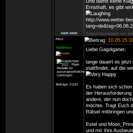
Und damit keine Klag
Ernsthaft, es gibt w
http://www.wetter-be
lang=de&tag=06.06.
nach oben
Zuletzt bearbeitet von Kl
Klexx
10.05.15 1
Riddleklexx
Liebe Gagolganer,
lange dauert es jetzt
stattfindet, auf die w
Beiträge:
21142
Es haben sich schon 
der Herausforderung z
andere, der nun doc
möchte. Tragt Euch da
Rätsel mitbringen un
Estel und Moon_Princ
und mir ihre Ausbeut