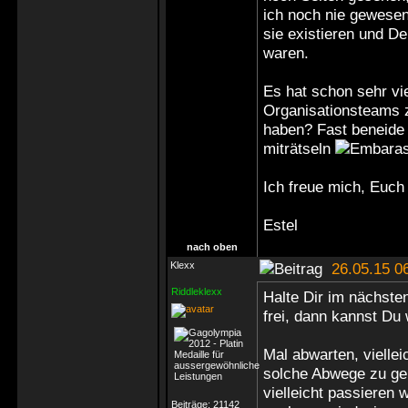
ich noch nie gewesen
sie existieren und De
waren.
Es hat schon sehr vi
Organisationsteams z
haben? Fast beneide 
miträtseln
Ich freue mich, Euch
Estel
nach oben
Klexx
26.05.15 0
Riddleklexx
Halte Dir im nächste
frei, dann kannst Du
Mal abwarten, viellei
solche Abwege zu ge
vielleicht passieren
Beiträge:
21142