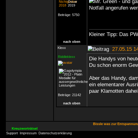
- und ga
Notfall angerufen wer
Beiträge:
5750
Kleiner Tipp: Das P
nach oben
Klexx
27.05.15 1
Riddleklexx
Die Handys von heute
Du schon enorm Gew
Aber das Handy, dami
ein elementarer Aus
paar Klamotten dahe
Beiträge:
21142
nach oben
Bissle was zur Entspannu
Kreuzworträtsel
Support
Impressum
Datenschutzerklärung