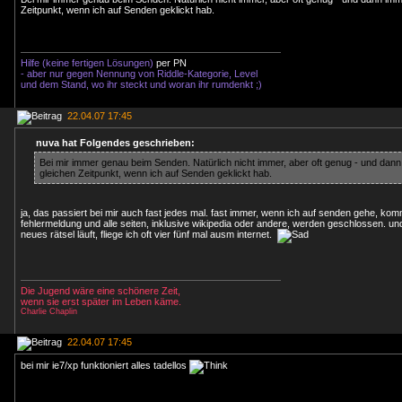
Zeitpunkt, wenn ich auf Senden geklickt hab.
Hilfe (keine fertigen Lösungen)
per PN
- aber nur gegen Nennung von Riddle-Kategorie, Level
und dem Stand, wo ihr steckt und woran ihr rumdenkt ;)
22.04.07 17:45
nuva hat Folgendes geschrieben:
Bei mir immer genau beim Senden. Natürlich nicht immer, aber oft genug - und dan
gleichen Zeitpunkt, wenn ich auf Senden geklickt hab.
ja, das passiert bei mir auch fast jedes mal. fast immer, wenn ich auf senden gehe, kom
fehlermeldung und alle seiten, inklusive wikipedia oder andere, werden geschlossen. u
neues rätsel läuft, fliege ich oft vier fünf mal ausm internet.
Die Jugend wäre eine schönere Zeit,
wenn sie erst später im Leben käme.
Charlie Chaplin
22.04.07 17:45
bei mir ie7/xp funktioniert alles tadellos