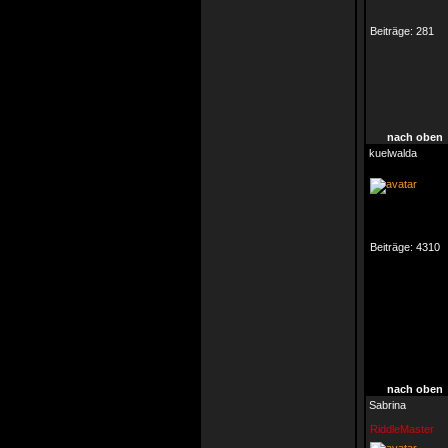
Beiträge:
281
nach oben
kuelwalda
Beiträge:
4310
nach oben
Sabrina
RiddleMaster