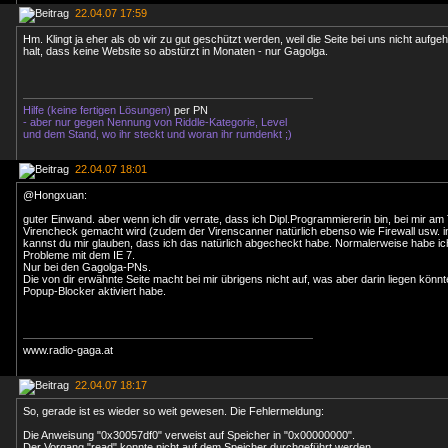
22.04.07 17:59
Hm. Klingt ja eher als ob wir zu gut geschützt werden, weil die Seite bei uns nicht aufgeh
halt, dass keine Website so abstürzt in Monaten - nur Gagolga.
Hilfe (keine fertigen Lösungen)
per PN
- aber nur gegen Nennung von Riddle-Kategorie, Level
und dem Stand, wo ihr steckt und woran ihr rumdenkt ;)
22.04.07 18:01
@Hongxuan:
guter Einwand. aber wenn ich dir verrate, dass ich Dipl.Programmiererin bin, bei mir a
Virencheck gemacht wird (zudem der Virenscanner natürlich ebenso wie Firewall usw. inst
kannst du mir glauben, dass ich das natürlich abgecheckt habe. Normalerweise habe ich
Probleme mit dem IE 7.
Nur bei den Gagolga-PNs.
Die von dir erwähnte Seite macht bei mir übrigens nicht auf, was aber darin liegen könnt
Popup-Blocker aktiviert habe.
www.radio-gaga.at
22.04.07 18:17
So, gerade ist es wieder so weit gewesen. Die Fehlermeldung:
Die Anweisung "0x30057df0" verweist auf Speicher in "0x00000000".
Der Vorgang "read" konnte nicht auf dem Speicher durchgeführt werden.