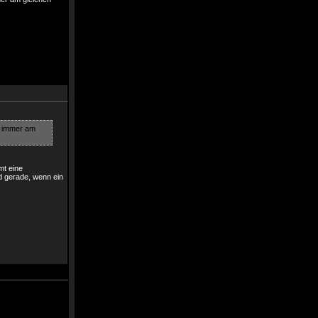
n immer am
mt eine
nd gerade, wenn ein