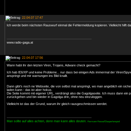
22.04.07 17:47
Ich werde beim nächsten Rauswurf einmal die Fehlermeldung kopieren. Vielleicht hilft das 
www.radio-gaga.at
22.04.07 17:56
Wann habt ihr den letzten Viren, Trojans, Adware check gemacht?
Ich hab IE6/XP und keine Probleme... nur dass bei einigen Ads immermal der Viren/Spy
anspringt und mir warnungen ins Bild knallt.
Dann gibt's noch ne Webseite, die von selbst mal anspringt, wo man angeblich ein sic
laden kann - das ist aber hokus.
Die Seite kommt mit eigener URL, verdrängt also die Gagolgaseite. Ich muss dann ein p
zurückgehen und bin wieder in Gagolga drin, ohne neu einzuloggen.
Vielleicht ist das der Grund, warum ihr gleich rausgeschmissen werdet.
Man sollte auf alles achten, denn man kann alles deuten.
Hermann Hesse/Glasperlenspiel