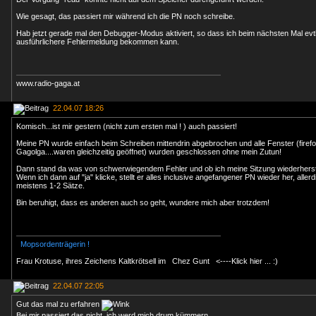
Wie gesagt, das passiert mir während ich die PN noch schreibe.
Hab jetzt gerade mal den Debugger-Modus aktiviert, so dass ich beim nächsten Mal evtl
ausführlichere Fehlermeldung bekommen kann.
www.radio-gaga.at
22.04.07 18:26
Komisch...ist mir gestern (nicht zum ersten mal ! ) auch passiert!
Meine PN wurde einfach beim Schreiben mittendrin abgebrochen und alle Fenster (firefo
Gagolga....waren gleichzeitig geöffnet) wurden geschlossen ohne mein Zutun!
Dann stand da was von schwerwiegendem Fehler und ob ich meine Sitzung wiederherstell
Wenn ich dann auf "ja" klicke, stellt er alles inclusive angefangener PN wieder her, allerd
meistens 1-2 Sätze.
Bin beruhigt, dass es anderen auch so geht, wundere mich aber trotzdem!
Mopsordenträgerin !
Frau Krotuse, ihres Zeichens Kaltkrötsell im
Chez Gunt
<----Klick hier ... :)
22.04.07 22:05
Gut das mal zu erfahren
Bei mir passiert das nicht, ich werd mich drum kümmern.