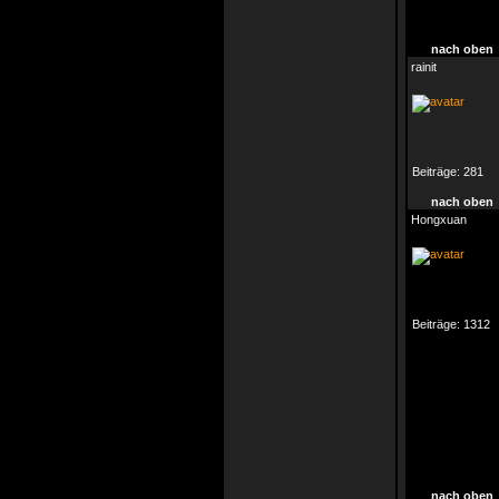
nach oben
rainit
Beiträge:
281
nach oben
Hongxuan
Beiträge:
1312
nach oben