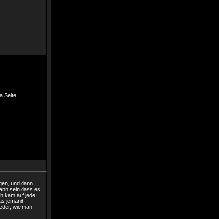
a Seite.
ogen, und dann
kann sein dass es
ich kam auf jede
das jemand
ieder, wie man