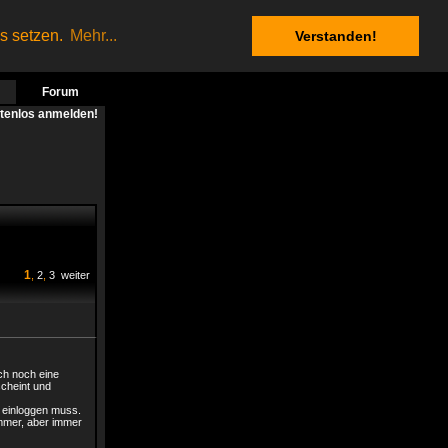
es setzen.
Mehr...
Verstanden!
Forum
stenlos anmelden!
1
,
2
,
3
weiter
ch noch eine
scheint und
u einloggen muss.
immer, aber immer