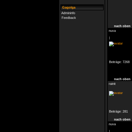
Gagolga
Admininfo
Feedback
nach oben
nuva
|
Beiträge:
7268
nach oben
rainit
Beiträge:
281
nach oben
nuva
|