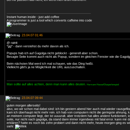
Instant human inside - just add coffee
A programmer is just a tool which converts caffeine into code
23.04.07 01:46
@ rainit
*gg* - dann verstehst du mehr davon als ich.
Popups hab ich auf Gagolga nicht geblockt - generell aber schon.
Besagte Seite kommt auch nicht als Popup, sondern im gleichen Fenster wie die Gagolg
Beim nächsten Mal werd ich mal schauen, wie das Ding heißt.
Vielleicht gibt's ja ne Möglichkeit die URL auszuschalten.
Man sollte auf alles achten, denn man kann alles deuten.
Hermann Hesse/Glasperlenspiel
23.04.07 09:44
guten morgen allerseits!
also, wo wir schon mal dabei sind: ich bin gestern abend hier auch mal wieder rausgefl
kam ich überhaupt nicht mehr rein. ich hab von computern nicht die geringste ahnung, 
an meinem computer liegt, der ist uuuuralt. aber trotzdem hat alles andere funktioniert, 
seite, nur nicht nach gagolga, da stand dann immer irgendwas mit fatal error. kann mir 
erklären? hatte es noch bis zehn probiert und dann nicht mehr, heute morgen ging es w
sieht