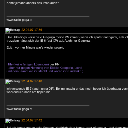
Kennt jemand anders das Prob auch?
www.radio-gaga.at
22.04.07 17:36
Dito. Allerdings verschickt Gagolga meine PN immer (wenn ich später nachguck, seh ic
trotzdem hängt sich der IE 6 (auf XP) auf. Auch nur Gagolga.
Edit... vor ner Minute war's wieder soweit.
Hilfe (keine fertigen Lösungen)
per PN
- aber nur gegen Nennung von Riddle-Kategorie, Level
und dem Stand, wo ihr steckt und woran ihr rumdenkt ;)
22.04.07 17:40
ich verwende IE 7 (auch unter XP). Bei mir macht er das noch bevor ich überhaupt ver
während ich noch am tippen bin.
www.radio-gaga.at
22.04.07 17:42
Bei mir immer genau beim Senden. Natürlich nicht immer, aber oft genug - und dann im