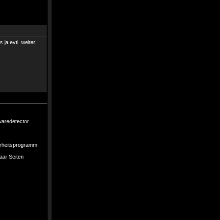
ja evtl. weiter.
waredetector
herheitsprogramm
aar Seiten