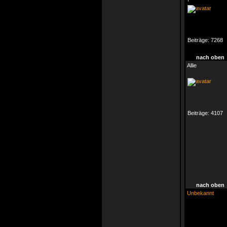
Beiträge:
7268
nach oben
Allie
Beiträge:
4107
nach oben
Unbekannt