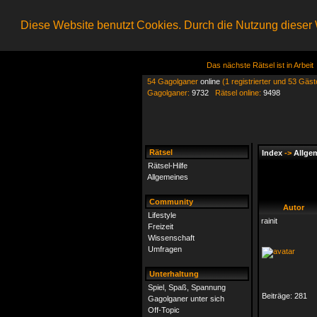
Diese Website benutzt Cookies. Durch die Nutzung dieser W
Das nächste Rätsel ist in Arbeit
54 Gagolganer
online
(1 registrierter und 53 Gäst
Gagolganer:
9732
Rätsel online:
9498
Rätsel
Index
->
Allge
Rätsel-Hilfe
Allgemeines
Community
Autor
Lifestyle
rainit
Freizeit
Wissenschaft
Umfragen
Unterhaltung
Spiel, Spaß, Spannung
Beiträge:
281
Gagolganer unter sich
Off-Topic