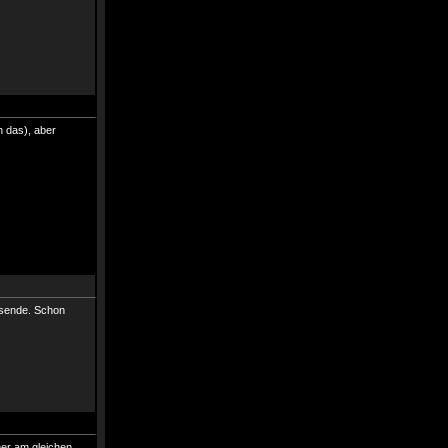
h das), aber
rsende. Schon
mer am gleichen