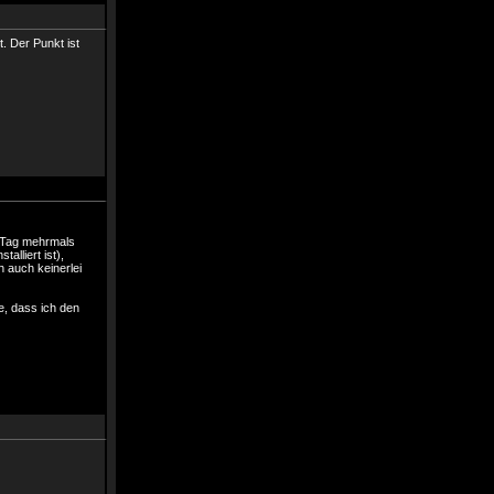
t. Der Punkt ist
m Tag mehrmals
alliert ist),
 auch keinerlei
e, dass ich den