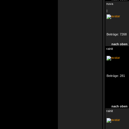
nuva
|
Beiträge:
7268
nach oben
rainit
Beiträge:
281
nach oben
rainit