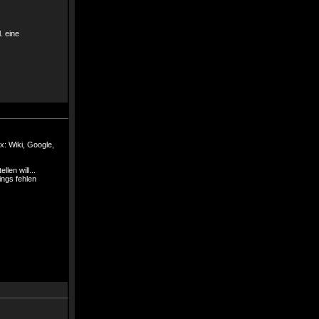
. eine
x: Wiki, Google,
en will...
ings fehlen