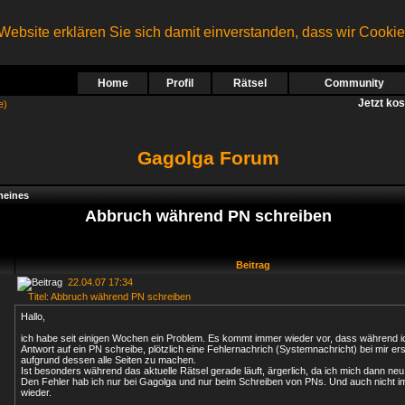
ebsite erklären Sie sich damit einverstanden, dass wir Cooki
Home
Profil
Rätsel
Community
Jetzt ko
e)
Gagolga Forum
meines
Abbruch während PN schreiben
Beitrag
22.04.07 17:34
Titel: Abbruch während PN schreiben
Hallo,
ich habe seit einigen Wochen ein Problem. Es kommt immer wieder vor, dass während i
Antwort auf ein PN schreibe, plötzlich eine Fehlernachrich (Systemnachricht) bei mir er
aufgrund dessen alle Seiten zu machen.
Ist besonders während das aktuelle Rätsel gerade läuft, ärgerlich, da ich mich dann ne
Den Fehler hab ich nur bei Gagolga und nur beim Schreiben von PNs. Und auch nicht 
wieder.