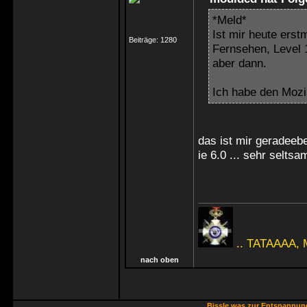
*Meld*
Ist mir heute erst
Beiträge:
1280
Fernsehen, Level 
aber dann.
Ich habe den Mozil
das ist mir geradeebe
ie 6.0 ... sehr seltsam
.. TATAAAA, 
nach oben
Bissle was zur Entspannu