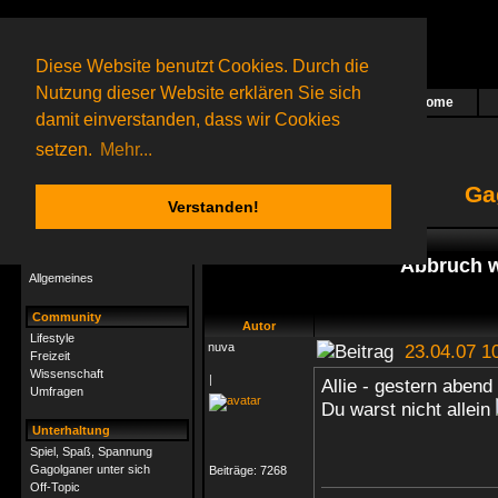
Diese Website benutzt Cookies. Durch die
Nutzung dieser Website erklären Sie sich
Home
Das nächste Rätsel ist in Arbeit
damit einverstanden, dass wir Cookies
64 Gagolganer
online
(0 registrierte und 64 Gäste)
Gagolganer:
9732
Rätsel online:
9498
setzen.
Mehr...
Ga
Verstanden!
Rätsel
Index
->
Allgemeines
Rätsel-Hilfe
Abbruch w
Allgemeines
Community
Autor
Lifestyle
nuva
23.04.07 1
Freizeit
Wissenschaft
|
Allie - gestern aben
Umfragen
Du warst nicht allein
Unterhaltung
Spiel, Spaß, Spannung
Gagolganer unter sich
Beiträge:
7268
Off-Topic