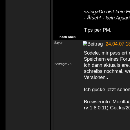
<sing>Du bist kein Fi
- Ätsch! - kein Aquar
Tips
per PM
.
nach oben
Sayuri
24.04.07 1
Sodele, mir passiert 
Speichern eines For
Beiträge:
75
ich dann aktualisiere
schreibs nochmal, wei
Versionen..
Ich gucke jetzt schon
Browserinfo: Mozilla
rv:1.8.0.11) Gecko/2