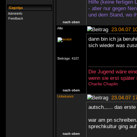
Hilfe (keine fertigen
- aber nur gegen Nen
Gagolga
Admininfo
und dem Stand, wo ih
Feedback
nach oben
Allie
23.04.07 1
dann bin ich ja beruh
sich wieder was z
Beiträge:
4107
Die Jugend wäre eine
wenn sie erst später
Charlie Chaplin
nach oben
Unbekannt
23.04.07 1
autsch.,.... das erst
war am pn schreiben.
sprechkultur ging au
nach oben