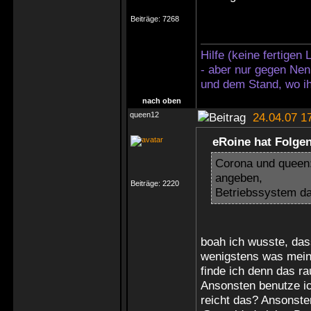
Beiträge:
7268
Hilfe (keine fertigen
- aber nur gegen Nen
und dem Stand, wo ih
nach oben
queen12
24.04.07 1
eRoine hat Folge
Corona und queen:
angeben,
Beiträge:
2220
Betriebssystem da
boah ich wusste, da
wenigstens was mein
finde ich denn das r
Ansonsten benutze i
reicht das? Ansonste