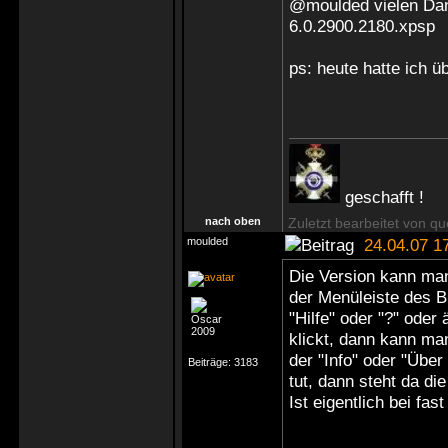
@moulded vielen Dan
6.0.2900.2180.xpsp
ps: heute hatte ich ü
geschafft !
nach oben
Zuletzt bearbeitet von q
moulded
24.04.07 1
Die Version kann man 
der Menüleiste des B
"Hilfe" oder "?" ode
klickt, dann kann ma
der "Info" oder "Über
Beiträge:
3183
tut, dann steht da d
Ist eigentlich bei fa