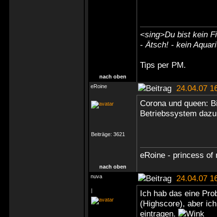
<sing>Du bist kein Fi
- Ätsch! - kein Aquar
Tips
per PM
.
nach oben
eRoine
24.04.07 1
Corona und queen: Bi
Betriebssystem dazu 
Beiträge:
3621
eRoine - princess of 
nach oben
nuva
24.04.07 1
|
Ich hab das eine Pro
(Highscore), aber ic
eintragen.