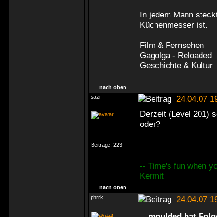
In jedem Mann steck
Küchenmesser ist.
Film & Fernsehen L
Gagolga - Reloaded 
Geschichte & Kultur 
nach oben
sazi
24.04.07 1
Derzeit (Level 201) s
oder?
Beiträge:
223
-- Time's fun when you
Kermit
nach oben
phrrk
24.04.07 1
moulded hat Folg